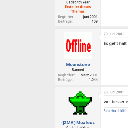
Cadet 4th Year
Ersteller dieses
Themas
Registriert
Juni 2001
Beiträge
109
20. Juni 2001
Es geht halt
Moonstone
Banned
Registriert
März 2001
Beiträge
1.044
20. Juni 2001
viel besser 
Seti Horchlöffe
-]ZMA[-Moafeuz
Cadet 4th Year