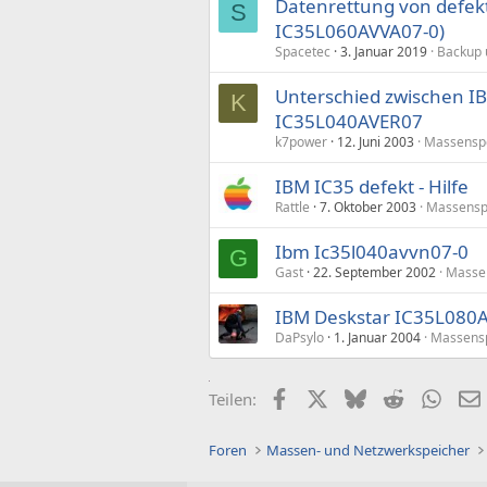
Datenrettung von defekt
S
IC35L060AVVA07-0)
Spacetec
3. Januar 2019
Backup 
Unterschied zwischen 
K
IC35L040AVER07
k7power
12. Juni 2003
Massensp
IBM IC35 defekt - Hilfe
Rattle
7. Oktober 2003
Massensp
Ibm Ic35l040avvn07-0
G
Gast
22. September 2002
Masse
IBM Deskstar IC35L080
DaPsylo
1. Januar 2004
Massens
Facebook
X (Twitter)
Bluesky
Reddit
What
Teilen:
Foren
Massen- und Netzwerkspeicher