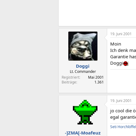
19. Juni 2001
Moin
Ich denk mal
Garantie ha
Doggi
Doggi
Lt. Commander
Registriert
Mai 2001
Beiträge
1.361
19. Juni 2001
jo cool die 
egal garanti
Seti Horchlöffe
-]ZMA[-Moafeuz