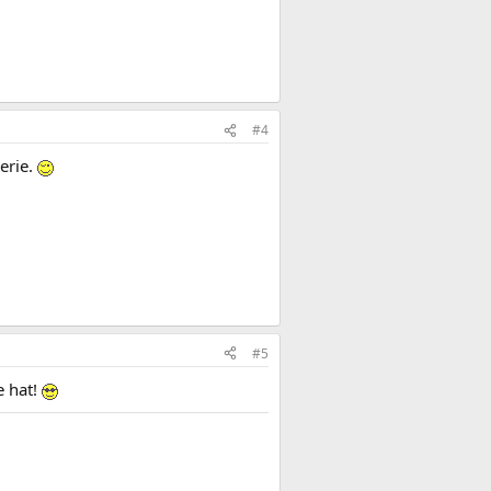
#4
erie.
#5
e hat!