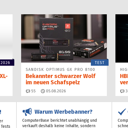
 2026
TEST
SANDISK OPTIMUS GX PRO 8100
HIG
XL-
Bekannter schwarzer Wolf
HBF
im neuen Schafspelz
ve
Kommentare
55
05.08.2026
3
Warum Werbebanner?
!
ComputerBase berichtet unabhängig und
Compu
er
verkauft deshalb keine Inhalte, sondern
schne
 Tests