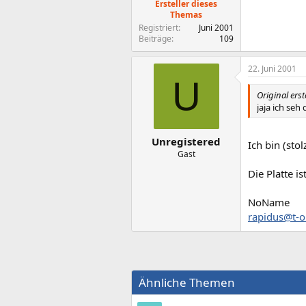
Ersteller dieses
Themas
Registriert
Juni 2001
Beiträge
109
22. Juni 2001
U
Original ers
jaja ich seh
Unregistered
Ich bin (sto
Gast
Die Platte is
NoName
rapidus@t-o
Ähnliche Themen