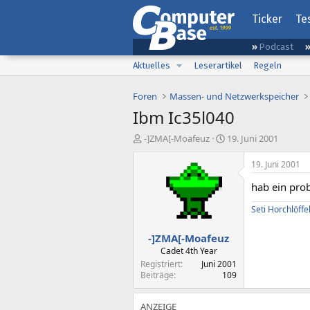
Ticker
Te
Podcast
Aktuelles
Leserartikel
Regeln
Foren
Massen- und Netzwerkspeicher
Ibm Ic35l040
E
E
-]ZMA[-Moafeuz
19. Juni 2001
r
r
s
s
19. Juni 2001
t
t
hab ein pro
e
e
l
l
Seti Horchlöffe
l
l
e
t
-]ZMA[-Moafeuz
r
a
m
Cadet 4th Year
Registriert
Juni 2001
Beiträge
109