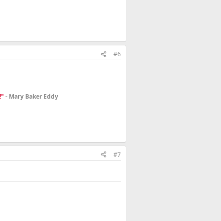
#6
!"
- Mary Baker Eddy
#7