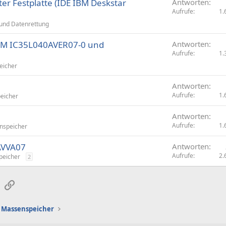
er Festplatte (IDE IBM Deskstar
Antworten
Aufrufe
1.
und Datenrettung
IBM IC35L040AVER07-0 und
Antworten
Aufrufe
1.
eicher
Antworten
Aufrufe
1.
eicher
Antworten
Aufrufe
1.
nspeicher
AVVA07
Antworten
Aufrufe
2.
peicher
2
sApp
E-Mail
Link
Massenspeicher