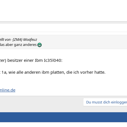
tellt von -]ZMA[-Moafeuz
 das aber ganz anderes
lzer) besitzer einer Ibm Ic35l040:
t 1a, wie alle anderen ibm platten, die ich vorher hatte.
nline.de
Du musst dich einloggen