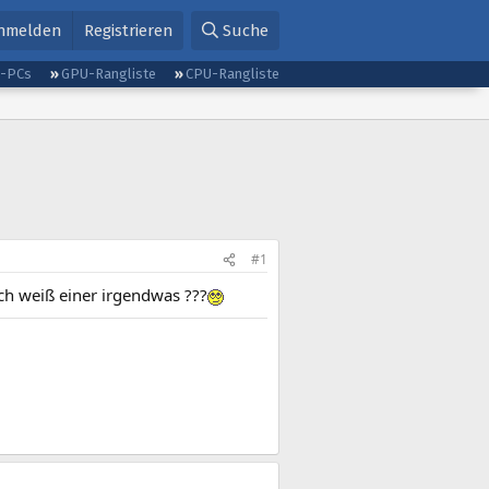
nmelden
Registrieren
Suche
g-PCs
GPU-Rangliste
CPU-Rangliste
#1
ch weiß einer irgendwas ???