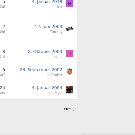
5
4. Januar 2019
H
636
Holt
2
12. Juni 2003
396
Tommy
8
8. Oktober 2003
J
619
Junsas
6
23. September 2002
607
bitfunker
24
4. Januar 2004
689
DaPsylo