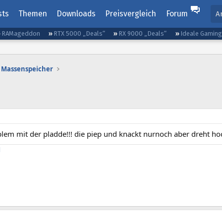
sts
Themen
Downloads
Preisvergleich
Forum
A
RAMageddon
RTX 5000 „Deals“
RX 9000 „Deals“
Ideale Gamin
Massenspeicher
blem mit der pladde!!! die piep und knackt nurnoch aber dreht ho
l