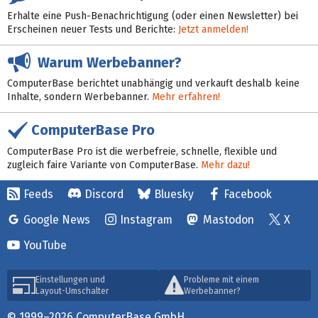
Erhalte eine Push-Benachrichtigung (oder einen Newsletter) bei
Erscheinen neuer Tests und Berichte:
Jetzt anmelden!
Warum Werbebanner?
ComputerBase berichtet unabhängig und verkauft deshalb keine
Inhalte, sondern Werbebanner.
Mehr erfahren!
ComputerBase Pro
ComputerBase Pro ist die werbefreie, schnelle, flexible und
zugleich faire Variante von ComputerBase.
Mehr dazu!
Feeds
Discord
Bluesky
Facebook
Google News
Instagram
Mastodon
X
YouTube
Einstellungen und
Probleme mit einem
Layout-Umschalter
Werbebanner?
© 1999–2026 ComputerBase GmbH