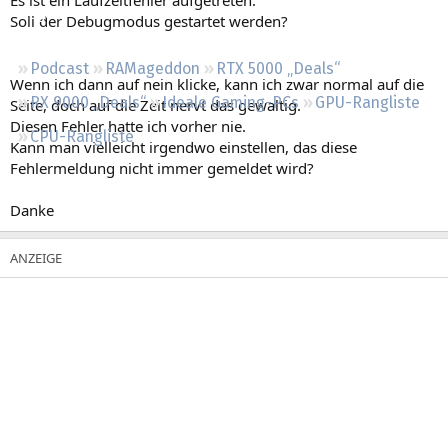
Regeln
Soll der Debugmodus gestartet werden?
Podcast
RAMageddon
RTX 5000 „Deals“
Wenn ich dann auf nein klicke, kann ich zwar normal auf die
RX 9000 „Deals“
Ideale Gaming-PCs
GPU-Rangliste
Seite, doch auf die Zeit nervt das gewaltig.
Diesen Fehler hatte ich vorher nie.
CPU-Rangliste
Kann man vielleicht irgendwo einstellen, das diese
Fehlermeldung nicht immer gemeldet wird?
Danke