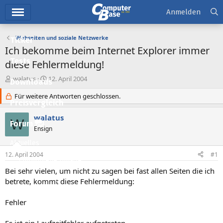
Hauptmenü
Anmelden
Webseiten und soziale Netzwerke
Ticker
Ich bekomme beim Internet Explorer immer
Tests
diese Fehlermeldung!
E
E
walatus
12. April 2004
Downloads
r
r
s
Für weitere Antworten geschlossen.
s
Preisvergleich
t
t
e
e
walatus
W
l
l
Forum
Ensign
l
l
e
t
Aktuelles
r
a
12. April 2004
#1
m
Empfohlene Inhalte
Bei sehr vielen, um nicht zu sagen bei fast allen Seiten die ich
Neue Beiträge
betrete, kommt diese Fehlermeldung:
Neueste Aktivitäten
Fehler
Leserartikel
Es ist ein Laufzeitfehler aufgetreten.