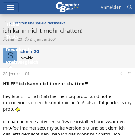
Hauptmenü
Anmelden
Webseiten und soziale Netzwerke
Ticker
ich kann nicht mehr chatten!
Tests
E
E
shirin20
24. Januar 2004
r
r
Downloads
s
s
shirin20
S
t
t
Newbie
e
e
Preisvergleich
l
l
l
l
24. Januar 2004
#1
Forum
e
t
r
a
HILFE!! ich kann nicht mehr chatten!!!
Aktuelles
m
hey leudz.........ich hab hier nen big prob....und hoffe
Empfohlene Inhalte
irgendeiner von euch könnt mir helfen!! also...folgendes is my
Neue Beiträge
prob.
Neueste Aktivitäten
ich hab ne neue antiviren software installiert und zwar den
mcAfee internet security suite version 6.0 und seit dem ich
Leserartikel
das jetzt gemacht hab...hab ich das probs mit chats!!! ich