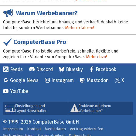
Warum Werbebanner?
ComputerBase berichtet unabhängig und verkauft deshalb keine
Inhalte, sondern Werbebanner.
Mehr erfahren!
ComputerBase Pro
ComputerBase Pro ist die werbefreie, schnelle, flexible und
zugleich faire Variante von ComputerBase.
Mehr dazu!
Feeds
Discord
Bluesky
Facebook
Google News
Instagram
Mastodon
X
YouTube
Einstellungen und
Probleme mit einem
Layout-Umschalter
Werbebanner?
© 1999–2026 ComputerBase GmbH
Impressum
Kontakt
Mediadaten
Vertrag widerrufen
Vertrag kündigen
Barrierefreiheit
Datenschutz