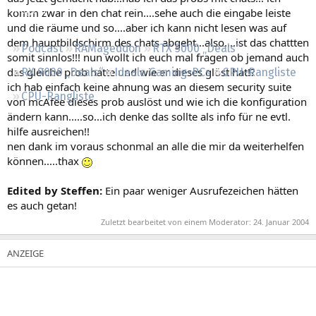
Regeln
komm zwar in den chat rein....sehe auch die eingabe leiste
und die räume und so....aber ich kann nicht lesen was auf
dem hauptbildschirm des chats abgeht...also....ist das chattten
Podcast
RAMageddon
RTX 5000 „Deals“
somit sinnlos!!! nun wollt ich euch mal fragen ob jemand auch
das gleiche prob hatte und wie er dieses glöst hat!?
RX 9000 „Deals“
Ideale Gaming-PCs
GPU-Rangliste
ich hab einfach keine ahnung was an diesem security suite
CPU-Rangliste
von mcAfee dieses prob auslöst und wie ich die konfiguration
ändern kann.....so...ich denke das sollte als info für ne evtl.
hilfe ausreichen!!
nen dank im voraus schonmal an alle die mir da weiterhelfen
können.....thax
Edited by Steffen:
Ein paar weniger Ausrufezeichen hätten
es auch getan!
Zuletzt bearbeitet von einem Moderator:
24. Januar 2004