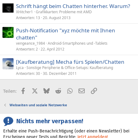
Schrift hängt beim Chatten hinterher. Warum?
XHitcher1
Grafikkarten: Probleme mit AMD
Antworten
13
20. August 2013
Push-Notification "xyz möchte mit Ihnen
chatten"
vengeance_1984
Android-Smartphones und -Tablets
Antworten
2
22. April 2012
[Kaufberatung] Mecha fürs Spielen/Chatten
Lyca
Sonstige Peripherie & Office-Setups: Kaufberatung
Antworten
30
30. Dezember 2011
Facebook
X (Twitter)
Bluesky
Reddit
WhatsApp
E-Mail
Link
Teilen:
Webseiten und soziale Netzwerke
Nichts mehr verpassen!
Erhalte eine Push-Benachrichtigung (oder einen Newsletter) bei
Erscheinen neuer Tests und Berichte:
Jetzt anmelden!