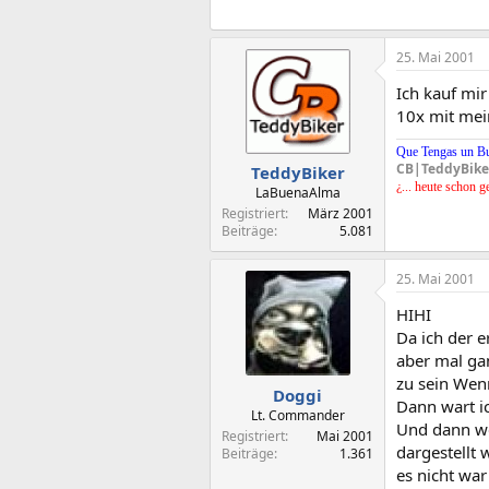
25. Mai 2001
Ich kauf mi
10x mit mei
Que Tengas un B
CB|TeddyBike
TeddyBiker
¿... heute schon g
LaBuenaAlma
Registriert
März 2001
Beiträge
5.081
25. Mai 2001
HIHI
Da ich der e
aber mal ga
zu sein Wen
Doggi
Dann wart i
Lt. Commander
Und dann wen
Registriert
Mai 2001
dargestellt 
Beiträge
1.361
es nicht war 