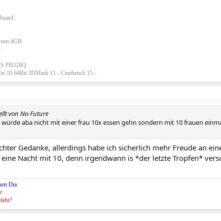
board:
Green 4GB
:
US PB328Q
in 10 64Bit 3DMark 11 - Cinebench 15 -
ellt von No-Future
h würde aba nicht mit einer frau 10x essen gehn sondern mit 10 frauen einm
echter Gedanke, allerdings habe ich sicherlich mehr Freude an ein
 eine Nacht mit 10, denn irgendwann is *der letzte Tropfen* vers
uen Dia
r
elebt?