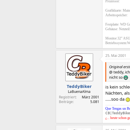
Prozessor:
Grafikkarte: Main
Arbeitsspeicher:
Festplatte: WD 
Gehäuse: Netzteil
Monitor:32" AS
Betriebssystem:W
25. Mai 2001
Original erst
@ teddy, ic
nicht so
TeddyBiker
is kein schl
LaBuenaAlma
Nächten, als
Registriert
März 2001
.....soo da
Beiträge
5.081
Que Tengas un B
CB|TeddyBike
¿... heute schon g