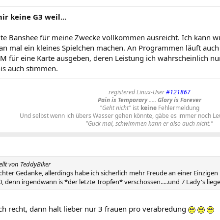
ir keine G3 weil...
alte Banshee für meine Zwecke vollkommen ausreicht. Ich kann 
an mal ein kleines Spielchen machen. An Programmen läuft auch 
 für eine Karte ausgeben, deren Leistung ich wahrscheinlich n
nis auch stimmen.
registered Linux-User
#121867
Pain is Temporary ..... Glory is Forever
"Geht nicht"
ist
keine
Fehlermeldung
Und selbst wenn ich übers Wasser gehen könnte, gäbe es immer noch Le
"Guck mal, schwimmen kann er also auch nicht."
ellt von TeddyBiker
echter Gedanke, allerdings habe ich sicherlich mehr Freude an einer Einzigen 
, denn irgendwann is *der letzte Tropfen* verschossen.....und 7 Lady's liege
ch recht, dann halt lieber nur 3 frauen pro verabredung