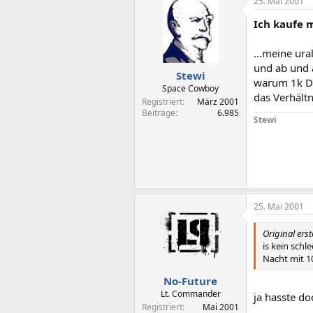
25. Mai 2001
Ich kaufe m
...meine ur
und ab und 
Stewi
warum 1k DM
Space Cowboy
das Verhält
Registriert
März 2001
Beiträge
6.985
Stewi
25. Mai 2001
Original erst
is kein schl
Nacht mit 10
No-Future
Lt. Commander
ja hasste do
Registriert
Mai 2001