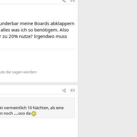
#8
wunderbar meine Boards abklappern
alles was ich so benötigem. Also
ur zu 20% nutze? Irgendwo muss
ute die sagen würden:
#9
in vermeintlich 10 Nächten, als eine
n noch .....soo da