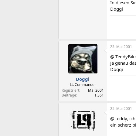
In diesen Si
Doggi
25. Mai 2001
@ TeddyBik
Ja genau das
Doggi
Doggi
Lt. Commander
Registriert
Mai 2001
Beiträge
1.361
25. Mai 2001
@ teddy, ic
ein scherz b