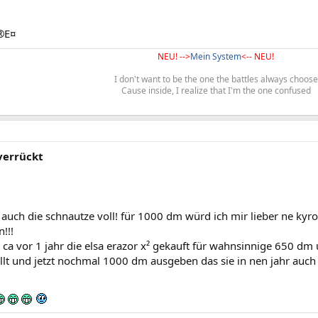
®E¤
NEU! -->
Mein System
<-- NEU!
I don't want to be the one the battles always choose
Cause inside, I realize that I'm the one confused
 verrückt
 auch die schnautze voll! für 1000 dm würd ich mir lieber ne ky
!!!
ca vor 1 jahr die elsa erazor x² gekauft für wahnsinnige 650 dm 
ollt und jetzt nochmal 1000 dm ausgeben das sie in nen jahr auch