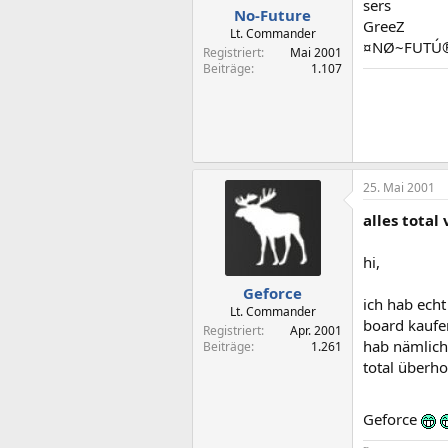
sers
No-Future
GreeZ
Lt. Commander
¤NØ~FUTÚ
Registriert
Mai 2001
Beiträge
1.107
25. Mai 2001
alles total
hi,
Geforce
ich hab echt
Lt. Commander
board kaufen
Registriert
Apr. 2001
hab nämlich 
Beiträge
1.261
total überh
Geforce