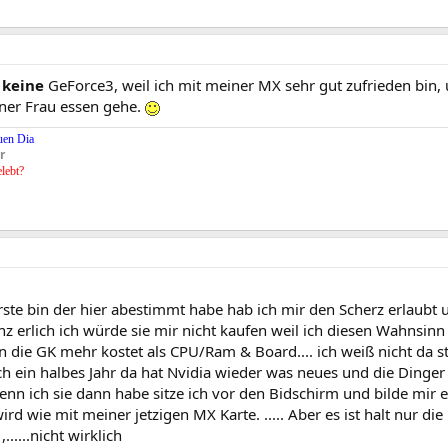
r
keine
GeForce3, weil ich mit meiner MX sehr gut zufrieden bin, 
ner Frau essen gehe.
uen Dia
r
elebt?
rste bin der hier abestimmt habe hab ich mir den Scherz erlaubt un
nz erlich ich würde sie mir nicht kaufen weil ich diesen Wahnsi
n die GK mehr kostet als CPU/Ram & Board.... ich weiß nicht da 
ch ein halbes Jahr da hat Nvidia wieder was neues und die Dinge
n ich sie dann habe sitze ich vor den Bidschirm und bilde mir ein
wird wie mit meiner jetzigen MX Karte. ..... Aber es ist halt nur 
,......nicht wirklich