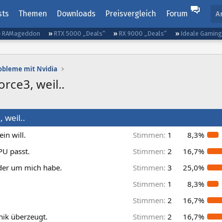
sts
Themen
Downloads
Preisvergleich
Forum
A
RAMageddon
RTX 5000 „Deals“
RX 9000 „Deals“
Ideale Gamin
obleme mit Nvidia
rce3, weil..
 weil..
in will.
Stimmen:
1
8,3%
PU passt.
Stimmen:
2
16,7%
ider um mich habe.
Stimmen:
3
25,0%
Stimmen:
1
8,3%
Stimmen:
2
16,7%
hnik überzeugt.
Stimmen:
2
16,7%