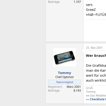
Beiträge
1.107
sers
GreeZ
¤NØ~FUTÚ
25. Mai 2001
Wer brauch
Die Grafikka
man die Kar
Tommy
wert für si
Chef-Optimist
auch wirklic
Teammitglied
Registriert
März 2001
Gruß
Beiträge
8.193
Tommy
»»
Das Redaktio
»»
Checkliste 