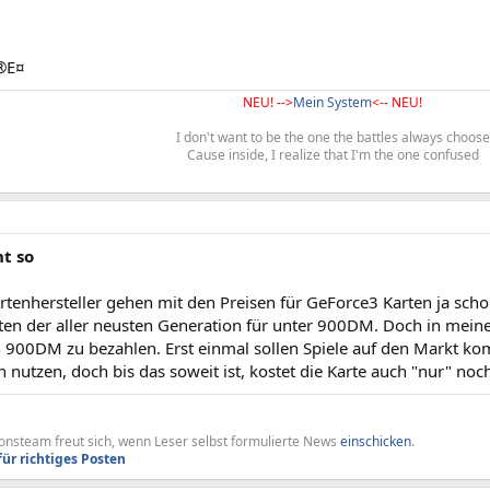
®E¤
NEU! -->
Mein System
<-- NEU!
I don't want to be the one the battles always choose
Cause inside, I realize that I'm the one confused
t so
rtenhersteller gehen mit den Preisen für GeForce3 Karten ja schon
ten der aller neusten Generation für unter 900DM. Doch in meine
ch 900DM zu bezahlen. Erst einmal sollen Spiele auf den Markt k
h nutzen, doch bis das soweit ist, kostet die Karte auch "nur" n
nsteam freut sich, wenn Leser selbst formulierte News
einschicken
.
für richtiges Posten