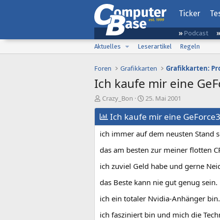
Ticker
Te
Podcast
Aktuelles
Leserartikel
Regeln
Foren
Grafikkarten
Grafikkarten: Pr
Ich kaufe mir eine GeFo
E
E
Crazy_Bon
25. Mai 2001
r
r
s
Ich kaufe mir eine GeForce3,
s
t
t
ich immer auf dem neusten Stand se
e
e
l
l
das am besten zur meiner flotten C
l
l
e
t
ich zuviel Geld habe und gerne Ne
r
a
m
das Beste kann nie gut genug sein.
ich ein totaler Nvidia-Anhänger bin.
ich fasziniert bin und mich die Tec