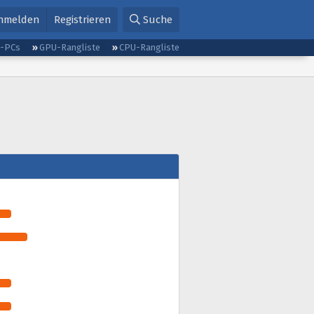
nmelden
Registrieren
Suche
g-PCs
GPU-Rangliste
CPU-Rangliste