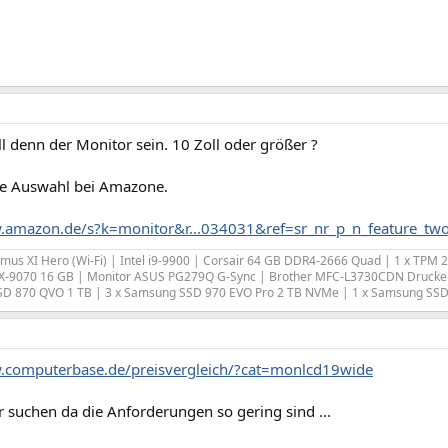
l denn der Monitor sein. 10 Zoll oder größer ?
ne Auswahl bei Amazone.
.amazon.de/s?k=monitor&r...034031&ref=sr_nr_p_n_feature_tw
us XI Hero (Wi-Fi) | Intel i9-9900 | Corsair 64 GB DDR4-2666 Quad | 1 x TPM 
-9070 16 GB | Monitor ASUS PG279Q G-Sync | Brother MFC-L3730CDN Drucke
SD 870 QVO 1 TB | 3 x Samsung SSD 970 EVO Pro 2 TB NVMe | 1 x Samsung SS
.computerbase.de/preisvergleich/?cat=monlcd19wide
r suchen da die Anforderungen so gering sind ...