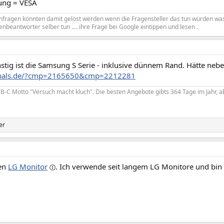
ung = VESA
enfragen könnten damit gelöst werden wenn die Fragensteller das tun würden wa
enbeantworter selber tun .... ihre Frage bei Google eintippen und lesen .
stig ist die Samsung S Serie - inklusive dünnem Rand. Hätte neb
izhals.de/?cmp=2165650&cmp=2212281
-C Motto "Versuch macht kluch". Die besten Angebote gibts 364 Tage im Jahr, ab
er
sen
LG Monitor
. Ich verwende seit langem LG Monitore und bin 