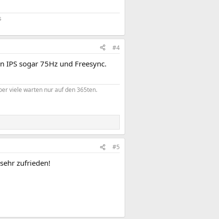
s
#4
en IPS sogar 75Hz und Freesync.
er viele warten nur auf den 365ten.
#5
sehr zufrieden!