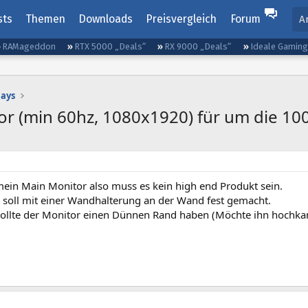
sts
Themen
Downloads
Preisvergleich
Forum
A
RAMageddon
RTX 5000 „Deals“
RX 9000 „Deals“
Ideale Gamin
lays
or (min 60hz, 1080x1920) für um die 10
 mein Main Monitor also muss es kein high end Produkt sein.
 soll mit einer Wandhalterung an der Wand fest gemacht.
ollte der Monitor einen Dünnen Rand haben (Möchte ihn hochka