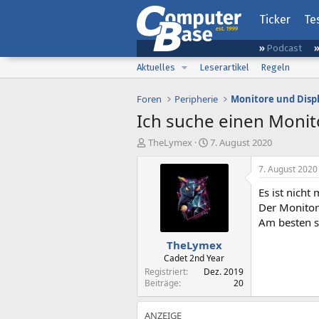
Ticker
Te
Podcast
Aktuelles
Leserartikel
Regeln
Foren
Peripherie
Monitore und Disp
Ich suche einen Monit
E
E
TheLymex
7. August 2020
r
r
s
s
7. August 2020
t
t
Es ist nicht
e
e
l
l
Der Monitor
l
l
Am besten s
e
t
TheLymex
r
a
m
Cadet 2nd Year
Registriert
Dez. 2019
Beiträge
20