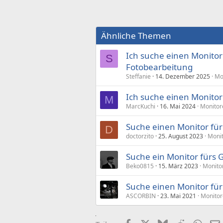
Ähnliche Themen
Ich suche einen Monitor
S
Fotobearbeitung
Steffanie
14. Dezember 2025
Mo
Ich suche einen Monito
M
MarcKuchi
16. Mai 2024
Monitor
Suche einen Monitor für
D
doctorzito
25. August 2023
Monit
Suche ein Monitor fürs 
Beko0815
15. März 2023
Monito
Suche einen Monitor fü
ASCORBIN
23. Mai 2021
Monitor
Facebook
X (Twitter)
Bluesky
Reddit
What