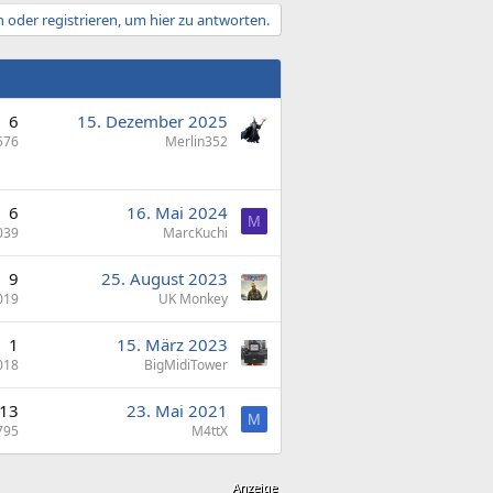
 oder registrieren, um hier zu antworten.
6
15. Dezember 2025
576
Merlin352
6
16. Mai 2024
M
039
MarcKuchi
9
25. August 2023
019
UK Monkey
1
15. März 2023
018
BigMidiTower
13
23. Mai 2021
M
795
M4ttX