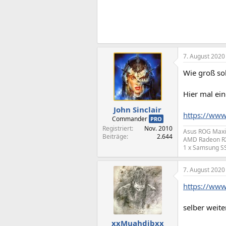
7. August 2020
Wie groß sol
Hier mal ei
John Sinclair
https://www
Commander
PRO
Registriert
Nov. 2010
Asus ROG Maxim
Beiträge
2.644
AMD Radeon RX
1 x Samsung S
7. August 2020
https://www
selber weite
xxMuahdibxx