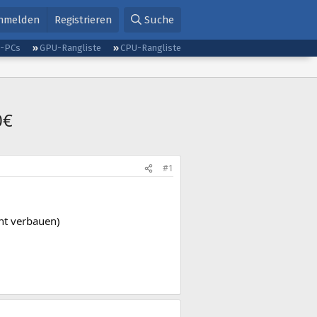
nmelden
Registrieren
Suche
g-PCs
GPU-Rangliste
CPU-Rangliste
0€
#1
nt verbauen)