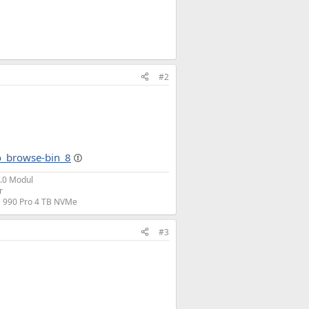
#2
o_browse-bin_8
2.0 Modul
r
D 990 Pro 4 TB NVMe
#3