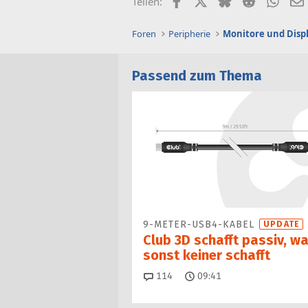
Teilen:
Foren
Peripherie
Monitore und Disp
Passend zum Thema
9-METER-USB4-KABEL
UPDATE
Club 3D schafft passiv, w
sonst keiner schafft
Kommentare
114
09:41