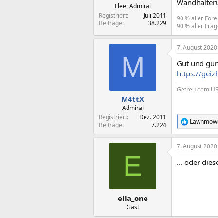
Wandhalter
Fleet Admiral
Registriert
Juli 2011
90 % aller For
Beiträge
38.229
90 % aller Frag
7. August 2020
M
Gut und gün
https://ge
Getreu dem USB
M4ttX
Admiral
Registriert
Dez. 2011
Lawnmow
R
Beiträge
7.224
e
a
7. August 2020
k
E
t
... oder die
i
o
n
e
n
ella_one
:
Gast