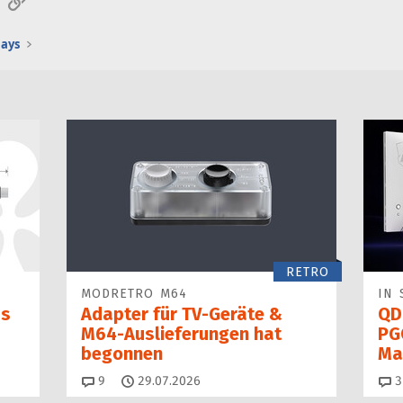
lays
RETRO
MODRETRO M64
IN 
as
Adapter für TV-Geräte &
QD
M64-Auslieferungen hat
PG
begon­nen
Ma
Kommentare
9
29.07.2026
3