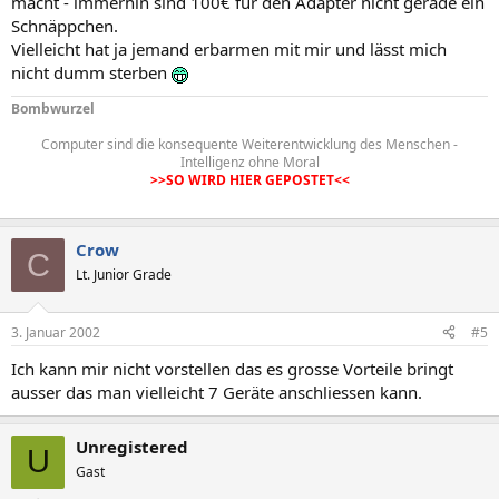
macht - immerhin sind 100€ für den Adapter nicht gerade ein
Schnäppchen.
Vielleicht hat ja jemand erbarmen mit mir und lässt mich
nicht dumm sterben
Bombwurzel
Computer sind die konsequente Weiterentwicklung des Menschen -
Intelligenz ohne Moral
>>SO WIRD HIER GEPOSTET<<
Crow
C
Lt. Junior Grade
3. Januar 2002
#5
Ich kann mir nicht vorstellen das es grosse Vorteile bringt
ausser das man vielleicht 7 Geräte anschliessen kann.
Unregistered
U
Gast