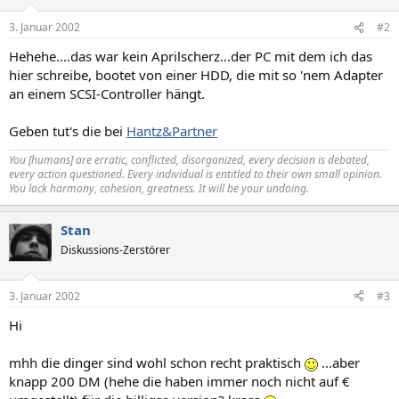
3. Januar 2002
#2
Hehehe....das war kein Aprilscherz...der PC mit dem ich das
hier schreibe, bootet von einer HDD, die mit so 'nem Adapter
an einem SCSI-Controller hängt.
Geben tut's die bei
Hantz&Partner
You [humans] are erratic, conflicted, disorganized, every decision is debated,
every action questioned. Every individual is entitled to their own small opinion.
You lack harmony, cohesion, greatness. It will be your undoing.
Stan
Diskussions-Zerstörer
3. Januar 2002
#3
Hi
mhh die dinger sind wohl schon recht praktisch
...aber
knapp 200 DM (hehe die haben immer noch nicht auf €