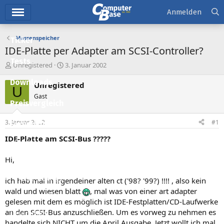
Hauptmenü
Anmelden
Massenspeicher
Ticker
IDE-Platte per Adapter am SCSI-Controller?
Tests
E
E
Unregistered
3. Januar 2002
r
r
Downloads
s
s
Unregistered
U
t
t
Gast
e
e
Preisvergleich
l
l
l
l
3. Januar 2002
#1
Forum
e
t
r
a
IDE-Platte am SCSI-Bus ?????
Aktuelles
m
Hi,
Empfohlene Inhalte
Neue Beiträge
ich hab mal in irgendeiner alten ct ('98? '99?) !!!! , also kein
wald und wiesen blatt
, mal was von einer art adapter
Neueste Aktivitäten
gelesen mit dem es möglich ist IDE-Festplatten/CD-Laufwerke
an den SCSI-Bus anzuschließen. Um es vorweg zu nehmen es
Leserartikel
handelte sich NICHT um die April Ausgabe. Jetzt wollt ich mal