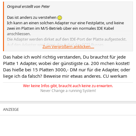
Original erstellt von Peter
Das ist anders zu verstehen
Ich kann an einen solchen Adapter nur eine Festplatte, und keine
zwei im Platten im M/S-Betrieb über ein normales IDE Kabel
anschliessen.
Die Adapter werden dirket auf den IDE-Port der Platte aufgesteckt.
Auf den Adapter wird dann das Kabel des SCSI-Busses
Zum Vergrößern anklicken....
draufgesteckt. Und die SCSI-Kabel haben bekanntlich bis zu 16
Anschlüssse ...
Das habe ich wohl richtig verstanden, Du brauchst für jede
Somit können an ein U2W System 15 Adapter angeschlossen
Platte 1 Adapter, wobei der günstigste ca. 200 mchen kostet!
werden, und über die Adapter 15 IDE-Plättchen.
Das hieße bei 15 Platten 3000,- DM nur für die Adapter, oder
liege ich da falsch? Beweise mir etwas anderes. CU werkam
Wer keine Infos gibt, braucht auch keine zu erwarten.
Never Change a running System!