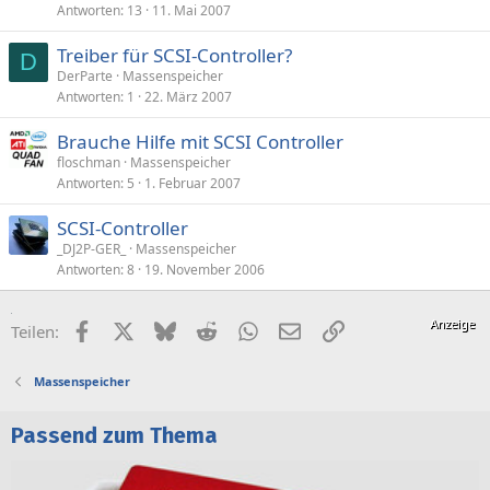
Antworten
13
11. Mai 2007
Treiber für SCSI-Controller?
D
DerParte
Massenspeicher
Antworten
1
22. März 2007
Brauche Hilfe mit SCSI Controller
floschman
Massenspeicher
Antworten
5
1. Februar 2007
SCSI-Controller
_DJ2P-GER_
Massenspeicher
Antworten
8
19. November 2006
Facebook
X (Twitter)
Bluesky
Reddit
WhatsApp
E-Mail
Link
Teilen:
Massenspeicher
Passend zum Thema