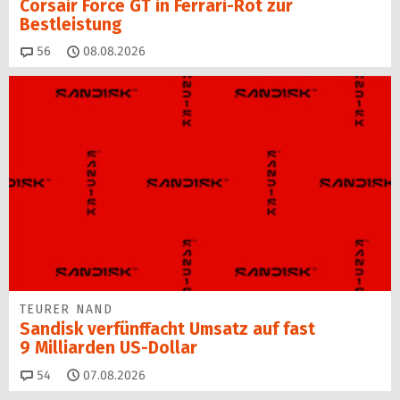
Corsair Force GT in Ferrari-Rot zur
Bestleistung
Kommentare
56
08.08.2026
TEURER NAND
Sandisk verfünffacht Umsatz auf fast
9 Milliarden US-Dollar
Kommentare
54
07.08.2026