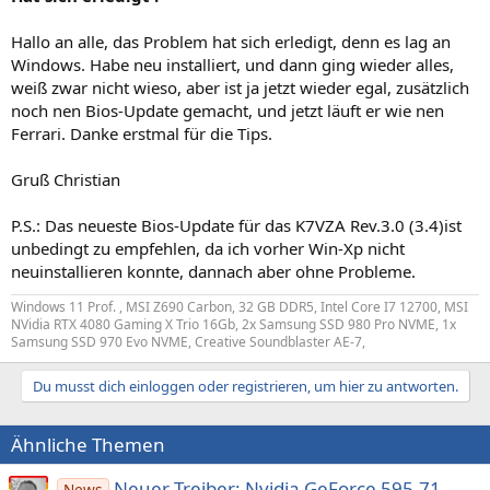
Hallo an alle, das Problem hat sich erledigt, denn es lag an
Windows. Habe neu installiert, und dann ging wieder alles,
weiß zwar nicht wieso, aber ist ja jetzt wieder egal, zusätzlich
noch nen Bios-Update gemacht, und jetzt läuft er wie nen
Ferrari. Danke erstmal für die Tips.
Gruß Christian
P.S.: Das neueste Bios-Update für das K7VZA Rev.3.0 (3.4)ist
unbedingt zu empfehlen, da ich vorher Win-Xp nicht
neuinstallieren konnte, dannach aber ohne Probleme.
Windows 11 Prof. , MSI Z690 Carbon, 32 GB DDR5, Intel Core I7 12700, MSI
NVidia RTX 4080 Gaming X Trio 16Gb, 2x Samsung SSD 980 Pro NVME, 1x
Samsung SSD 970 Evo NVME, Creative Soundblaster AE-7,
Du musst dich einloggen oder registrieren, um hier zu antworten.
Ähnliche Themen
Neuer Treiber: Nvidia GeForce 595.71
News