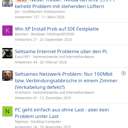
behebt Problem mit stehenden Lüftern
Jan
Grafikkarten: Diskussionen
Antworten
137
11. März 2026
Win XP Install Prob auf IDE Festplatte
K
Kenmeri
Windows 7/8/Vista/XP/2000
Antworten
21
23. September 2025
Seltsame Internet Probleme über den Pc
Easy1991
Heimnetzwerke und Internethardware
Antworten
44
26. Februar 2026
F
Seltsames Netzwerk-Problem: Nur 100Mbit
r
bzw. Verbindungsabbrüche in einem Zimmer
a
(Verkabelung defekt?)
g
Arztmann
Heimnetzwerke und Internethardware
e
Antworten
41
12. Dezember 2025
PC geht einfach aus ohne Last - aber kein
N
Problem unter Last
Nijeman
Desktop-Computer
Antworten
24
29. November 2025