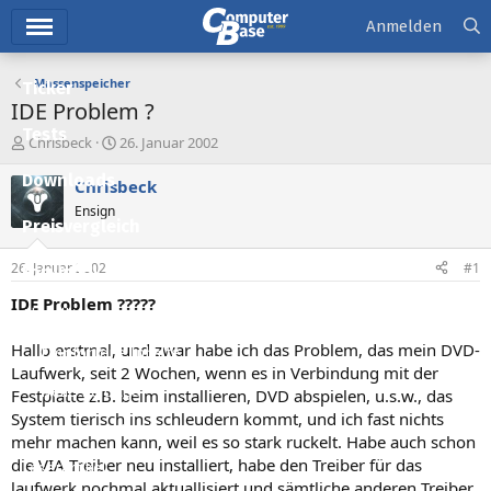
Hauptmenü
Anmelden
Massenspeicher
Ticker
IDE Problem ?
Tests
E
E
Chrisbeck
26. Januar 2002
r
r
Downloads
s
s
Chrisbeck
t
t
Ensign
e
e
Preisvergleich
l
l
l
l
26. Januar 2002
#1
Forum
e
t
r
a
IDE Problem ?????
Aktuelles
m
Hallo erstmal, und zwar habe ich das Problem, das mein DVD-
Empfohlene Inhalte
Laufwerk, seit 2 Wochen, wenn es in Verbindung mit der
Neue Beiträge
Festplatte z.B. beim installieren, DVD abspielen, u.s.w., das
System tierisch ins schleudern kommt, und ich fast nichts
Neueste Aktivitäten
mehr machen kann, weil es so stark ruckelt. Habe auch schon
die VIA Treiber neu installiert, habe den Treiber für das
Leserartikel
laufwerk nochmal aktuallisiert und sämtliche anderen Treiber