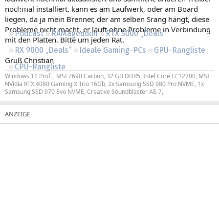
Regeln
nochmal installiert. kann es am Laufwerk, oder am Board
liegen, da ja mein Brenner, der am selben Srang hängt, diese
Probleme nicht macht, er läuft ohne Probleme in Verbindung
Podcast
RAMageddon
RTX 5000 „Deals“
mit den Platten. Bitte um jeden Rat.
RX 9000 „Deals“
Ideale Gaming-PCs
GPU-Rangliste
Gruß Christian
CPU-Rangliste
Windows 11 Prof. , MSI Z690 Carbon, 32 GB DDR5, Intel Core I7 12700, MSI
NVidia RTX 4080 Gaming X Trio 16Gb, 2x Samsung SSD 980 Pro NVME, 1x
Samsung SSD 970 Evo NVME, Creative Soundblaster AE-7,