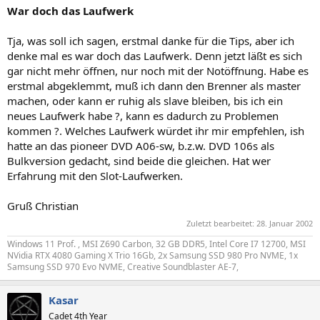
War doch das Laufwerk
Tja, was soll ich sagen, erstmal danke für die Tips, aber ich
denke mal es war doch das Laufwerk. Denn jetzt läßt es sich
gar nicht mehr öffnen, nur noch mit der Notöffnung. Habe es
erstmal abgeklemmt, muß ich dann den Brenner als master
machen, oder kann er ruhig als slave bleiben, bis ich ein
neues Laufwerk habe ?, kann es dadurch zu Problemen
kommen ?. Welches Laufwerk würdet ihr mir empfehlen, ish
hatte an das pioneer DVD A06-sw, b.z.w. DVD 106s als
Bulkversion gedacht, sind beide die gleichen. Hat wer
Erfahrung mit den Slot-Laufwerken.
Gruß Christian
Zuletzt bearbeitet:
28. Januar 2002
Windows 11 Prof. , MSI Z690 Carbon, 32 GB DDR5, Intel Core I7 12700, MSI
NVidia RTX 4080 Gaming X Trio 16Gb, 2x Samsung SSD 980 Pro NVME, 1x
Samsung SSD 970 Evo NVME, Creative Soundblaster AE-7,
Kasar
Cadet 4th Year