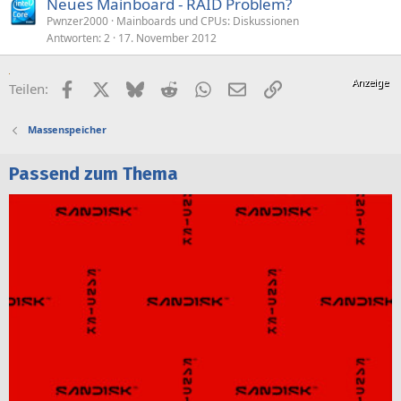
Neues Mainboard - RAID Problem?
Pwnzer2000
Mainboards und CPUs: Diskussionen
Antworten
2
17. November 2012
Facebook
X (Twitter)
Bluesky
Reddit
WhatsApp
E-Mail
Link
Teilen:
Massenspeicher
Passend zum Thema