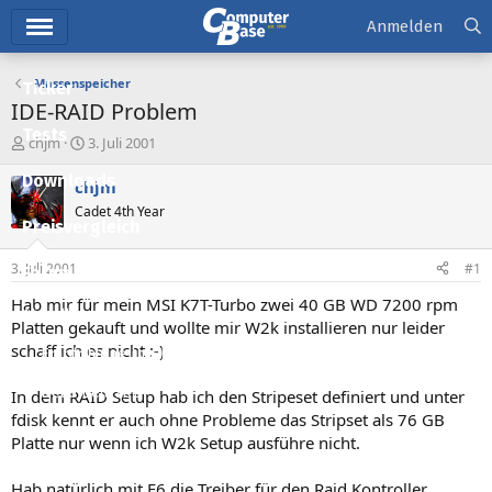
Hauptmenü
Anmelden
Massenspeicher
Ticker
IDE-RAID Problem
Tests
E
E
chjm
3. Juli 2001
r
r
Downloads
s
s
chjm
t
t
Cadet 4th Year
e
e
Preisvergleich
l
l
l
l
3. Juli 2001
#1
Forum
e
t
r
a
Hab mir für mein MSI K7T-Turbo zwei 40 GB WD 7200 rpm
Aktuelles
m
Platten gekauft und wollte mir W2k installieren nur leider
schaff ich es nicht :-)
Empfohlene Inhalte
Neue Beiträge
In dem RAID Setup hab ich den Stripeset definiert und unter
fdisk kennt er auch ohne Probleme das Stripset als 76 GB
Neueste Aktivitäten
Platte nur wenn ich W2k Setup ausführe nicht.
Leserartikel
Hab natürlich mit F6 die Treiber für den Raid Kontroller