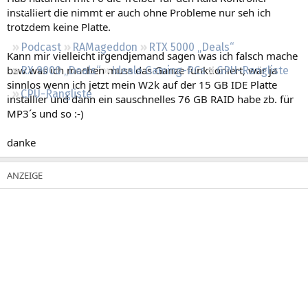
Regeln
installiert die nimmt er auch ohne Probleme nur seh ich
trotzdem keine Platte.
Podcast
RAMageddon
RTX 5000 „Deals“
Kann mir vielleicht irgendjemand sagen was ich falsch mache
bzw was ich machen muss das Ganze funktioniert, wär ja
RX 9000 „Deals“
Ideale Gaming-PCs
GPU-Rangliste
sinnlos wenn ich jetzt mein W2k auf der 15 GB IDE Platte
CPU-Rangliste
installier und dann ein sauschnelles 76 GB RAID habe zb. für
MP3´s und so :-)
danke