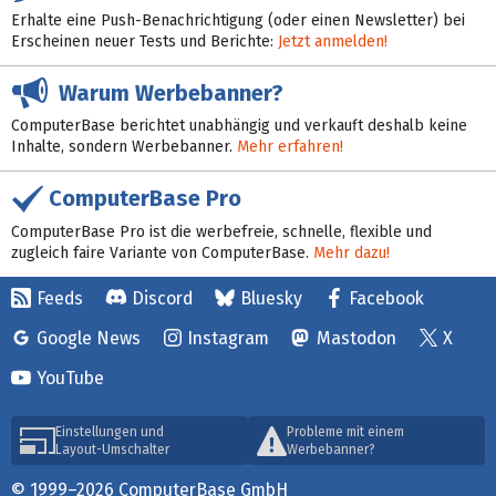
Erhalte eine Push-Benachrichtigung (oder einen Newsletter) bei
Erscheinen neuer Tests und Berichte:
Jetzt anmelden!
Warum Werbebanner?
ComputerBase berichtet unabhängig und verkauft deshalb keine
Inhalte, sondern Werbebanner.
Mehr erfahren!
ComputerBase Pro
ComputerBase Pro ist die werbefreie, schnelle, flexible und
zugleich faire Variante von ComputerBase.
Mehr dazu!
Feeds
Discord
Bluesky
Facebook
Google News
Instagram
Mastodon
X
YouTube
Einstellungen und
Probleme mit einem
Layout-Umschalter
Werbebanner?
© 1999–2026 ComputerBase GmbH