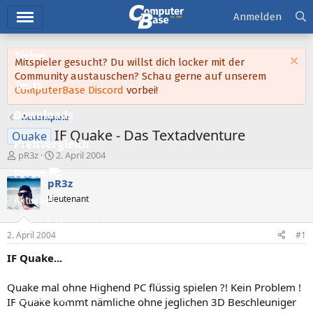
Hauptmenü
Anmelden
Ticker
Mitspieler gesucht? Du willst dich locker mit der
Community austauschen? Schau gerne auf unserem
Tests
ComputerBase Discord
vorbei!
Downloads
Actionspiele
IF Quake - Das Textadventure
Quake
Preisvergleich
E
E
pR3z
2. April 2004
r
r
Forum
s
s
pR3z
t
t
Lieutenant
Aktuelles
e
e
l
l
Empfohlene Inhalte
l
l
2. April 2004
#1
e
t
Neue Beiträge
r
a
IF Quake...
m
Neueste Aktivitäten
Quake mal ohne Highend PC flüssig spielen ?! Kein Problem !
Leserartikel
IF Quake kommt nämliche ohne jeglichen 3D Beschleuniger