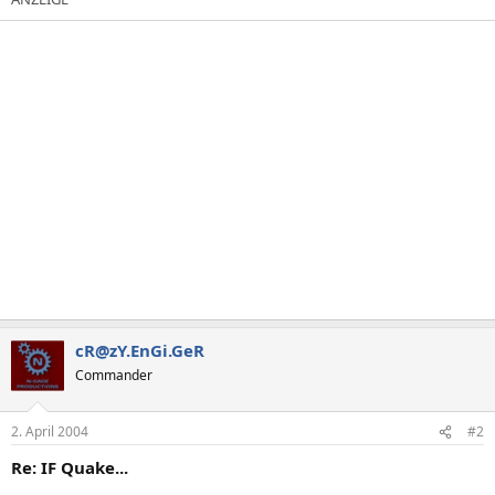
cR@zY.EnGi.GeR
Commander
2. April 2004
#2
Re: IF Quake...