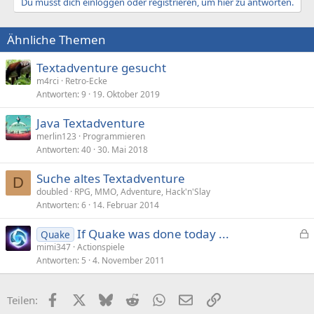
Du musst dich einloggen oder registrieren, um hier zu antworten.
Ähnliche Themen
Textadventure gesucht
m4rci
Retro-Ecke
Antworten
9
19. Oktober 2019
Java Textadventure
merlin123
Programmieren
Antworten
40
30. Mai 2018
Suche altes Textadventure
D
doubled
RPG, MMO, Adventure, Hack'n'Slay
Antworten
6
14. Februar 2014
If Quake was done today ...
Quake
e
mimi347
Actionspiele
Antworten
5
4. November 2011
s
p
e
Facebook
X (Twitter)
Bluesky
Reddit
WhatsApp
E-Mail
Link
Teilen:
r