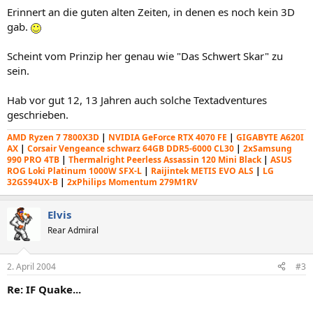
Erinnert an die guten alten Zeiten, in denen es noch kein 3D
gab.
Scheint vom Prinzip her genau wie "Das Schwert Skar" zu
sein.
Hab vor gut 12, 13 Jahren auch solche Textadventures
geschrieben.
AMD Ryzen 7 7800X3D
|
NVIDIA GeForce RTX 4070 FE
|
GIGABYTE A620I
AX
|
Corsair Vengeance schwarz 64GB DDR5-6000 CL30
|
2xSamsung
990 PRO 4TB
|
Thermalright Peerless Assassin 120 Mini Black
|
ASUS
ROG Loki Platinum 1000W SFX-L
|
Raijintek METIS EVO ALS
|
LG
32GS94UX-B
|
2xPhilips Momentum 279M1RV
Elvis
Rear Admiral
2. April 2004
#3
Re: IF Quake...