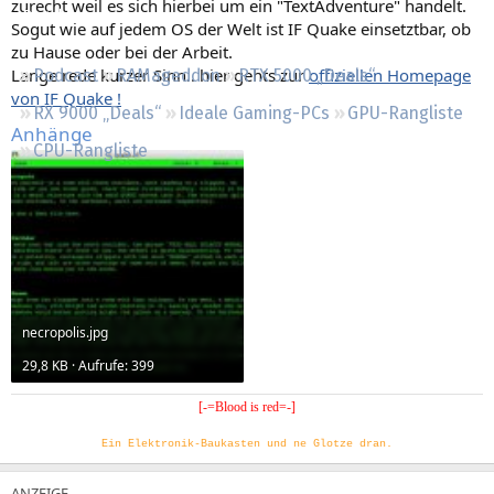
zurecht weil es sich hierbei um ein "TextAdventure" handelt.
Regeln
Sogut wie auf jedem OS der Welt ist IF Quake einsetztbar, ob
zu Hause oder bei der Arbeit.
Lange rede kurzer Sinn.. hier gehts zur
offiziellen Homepage
Podcast
RAMageddon
RTX 5000 „Deals“
von IF Quake !
RX 9000 „Deals“
Ideale Gaming-PCs
GPU-Rangliste
Anhänge
CPU-Rangliste
necropolis.jpg
29,8 KB · Aufrufe: 399
[-=Blood is red=-]
Ein Elektronik-Baukasten und ne Glotze dran.