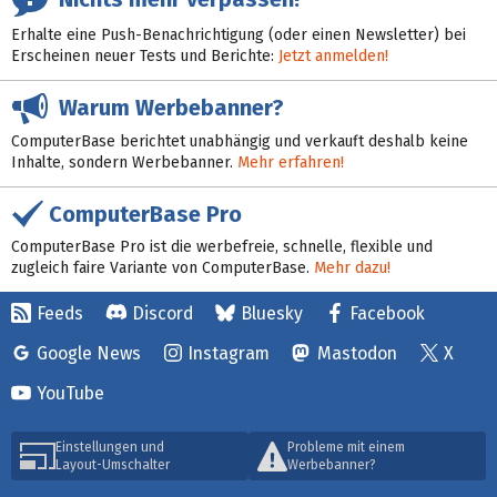
Erhalte eine Push-Benachrichtigung (oder einen Newsletter) bei
Erscheinen neuer Tests und Berichte:
Jetzt anmelden!
Warum Werbebanner?
ComputerBase berichtet unabhängig und verkauft deshalb keine
Inhalte, sondern Werbebanner.
Mehr erfahren!
ComputerBase Pro
ComputerBase Pro ist die werbefreie, schnelle, flexible und
zugleich faire Variante von ComputerBase.
Mehr dazu!
Feeds
Discord
Bluesky
Facebook
Google News
Instagram
Mastodon
X
YouTube
Einstellungen und
Probleme mit einem
Layout-Umschalter
Werbebanner?