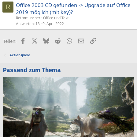
Office 2003 CD gefunden -> Upgrade auf Office
R
2019 möglich (mit key)?
Retromuncher
Office und Text
Antworten
13
9. April 2022
Facebook
X (Twitter)
Bluesky
Reddit
WhatsApp
E-Mail
Link
Teilen:
Actionspiele
Passend zum Thema