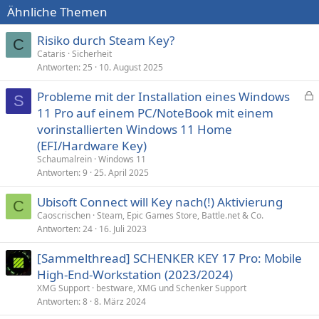
Ähnliche Themen
Risiko durch Steam Key?
C
Cataris
Sicherheit
Antworten
25
10. August 2025
Probleme mit der Installation eines Windows
S
e
11 Pro auf einem PC/NoteBook mit einem
s
vorinstallierten Windows 11 Home
p
(EFI/Hardware Key)
e
Schaumalrein
Windows 11
r
Antworten
9
25. April 2025
r
t
Ubisoft Connect will Key nach(!) Aktivierung
C
Caoscrischen
Steam, Epic Games Store, Battle.net & Co.
Antworten
24
16. Juli 2023
[Sammelthread] SCHENKER KEY 17 Pro: Mobile
High-End-Workstation (2023/2024)
XMG Support
bestware, XMG und Schenker Support
Antworten
8
8. März 2024