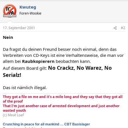
Kwuteg
Foren-Wookie
17. September 2001
#2
Nein
Da fragst du deinen Freund besser noch einmal, denn das
Verbreiten von CD-Keys ist eine Verhaltensweise, die man vor
allem bei
Raubkopierern
beobachten kann.
No Crackz, No Warez, No
Auf diesem Board gilt:
Serialz!
Das ist nämlich illegal.
They got a file on me and it's a mile long and they say that they got all
of the proof
That I'm just another case of arrested development and just another
wasted youth
(c) Meat Loaf
Crunching in peace for all mankind
....
CBT Basislager