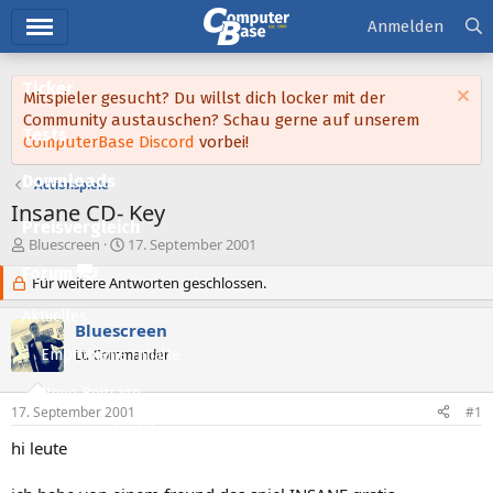
Hauptmenü
Anmelden
Ticker
Mitspieler gesucht? Du willst dich locker mit der
Community austauschen? Schau gerne auf unserem
Tests
ComputerBase Discord
vorbei!
Downloads
Actionspiele
Insane CD- Key
Preisvergleich
E
E
Bluescreen
17. September 2001
r
r
Forum
s
Für weitere Antworten geschlossen.
s
t
t
Aktuelles
e
e
Bluescreen
l
l
Empfohlene Inhalte
Lt. Commander
l
l
e
t
Neue Beiträge
r
a
17. September 2001
#1
m
Neueste Aktivitäten
hi leute
Leserartikel