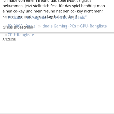
ich habe von einem freund das spiel INSANE gratis
Regeln
bekommen, jetzt stellt sich fest, für das spiel benötigt man
einen cd-key und mein freund hat den cd- key nicht mehr,
kann nir jemand der den key hat schicken?
Podcast
RAMageddon
RTX 5000 „Deals“
RX 9000 „Deals“
Ideale Gaming-PCs
GPU-Rangliste
Gruss Bluescreen
CPU-Rangliste