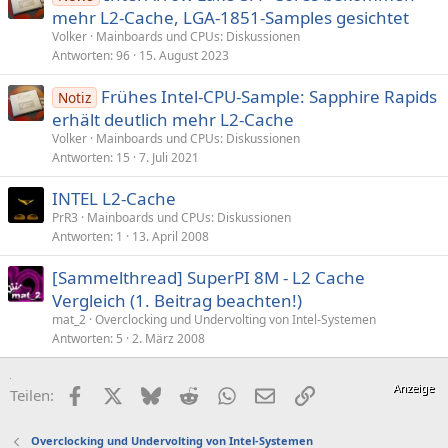
mehr L2-Cache, LGA-1851-Samples gesichtet
Volker
Mainboards und CPUs: Diskussionen
Antworten
96
15. August 2023
Frühes Intel-CPU-Sample: Sapphire Rapids
Notiz
erhält deutlich mehr L2-Cache
Volker
Mainboards und CPUs: Diskussionen
Antworten
15
7. Juli 2021
INTEL L2-Cache
PrR3
Mainboards und CPUs: Diskussionen
Antworten
1
13. April 2008
[Sammelthread] SuperPI 8M - L2 Cache
Vergleich (1. Beitrag beachten!)
mat_2
Overclocking und Undervolting von Intel-Systemen
Antworten
5
2. März 2008
Facebook
X (Twitter)
Bluesky
Reddit
WhatsApp
E-Mail
Link
Teilen:
Overclocking und Undervolting von Intel-Systemen