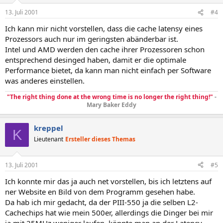
13. Juli 2001
#4
Ich kann mir nicht vorstellen, dass die cache latensy eines
Prozessors auch nur im geringsten abänderbar ist.
Intel und AMD werden den cache ihrer Prozessoren schon
entsprechend desinged haben, damit er die optimale
Performance bietet, da kann man nicht einfach per Software
was anderes einstellen.
"The right thing done at the wrong time is no longer the right thing!"
-
Mary Baker Eddy
kreppel
K
Lieutenant
Ersteller dieses Themas
13. Juli 2001
#5
Ich konnte mir das ja auch net vorstellen, bis ich letztens auf
ner Website en Bild von dem Programm gesehen habe.
Da hab ich mir gedacht, da der PIII-550 ja die selben L2-
Cachechips hat wie mein 500er, allerdings die Dinger bei mir
ja mit 25MHz weniger laufen, könnte man an der Latency