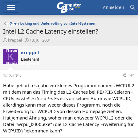
Hauptmenü
Anmelden
Overclocking und Undervolting von Intel-Systemen
Ticker
Intel L2 Cache Latency einstellen?
Tests
E
E
kreppel
13. Juli 2001
r
r
Downloads
s
s
kreppel
K
t
t
Lieutenant
e
e
Preisvergleich
l
l
l
l
13. Juli 2001
#1
Forum
e
t
r
a
Habe gehört, es gäbe ein kleines Programm namens WCPUL2
Aktuelles
m
mit dem man das Timing des L2-Caches bei PII/PIII/Celeron -
CPUs einstellen könnte. Es ist von selben Autor wie WCPUID,
Empfohlene Inhalte
allerdings kann man weder dieses Programm, noch die
Neue Beiträge
Erweiterung für WCPUID von dessen Homepage ziehen.
Hat jemand Ahnung, woher man entweder WCPUL2 oder die
Neueste Aktivitäten
Datei "wcpu_l2l00.exe" (die L2 Cache Latency Erweiterung für
WCPUID) bekommen kann?
Leserartikel