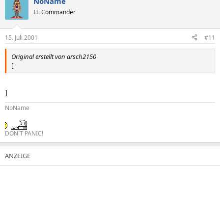
NoName
Lt. Commander
15. Juli 2001
#11
Original erstellt von arsch2150
[
]
NoName
DON´T PANIC!