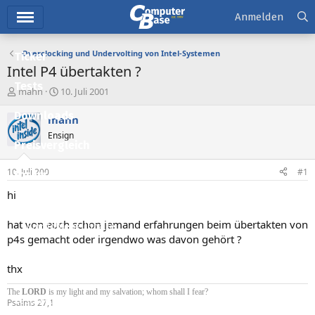
Hauptmenü
Anmelden
Overclocking und Undervolting von Intel-Systemen
Ticker
Intel P4 übertakten ?
Tests
E
E
mahn
10. Juli 2001
r
r
Downloads
s
s
mahn
t
t
Ensign
e
e
Preisvergleich
l
l
l
l
10. Juli 2001
#1
Forum
e
t
r
a
hi
Aktuelles
m
hat von euch schon jemand erfahrungen beim übertakten von
Empfohlene Inhalte
p4s gemacht oder irgendwo was davon gehört ?
Neue Beiträge
thx
Neueste Aktivitäten
The
LORD
is my light and my salvation; whom shall I fear?
Leserartikel
Psalms 27,1