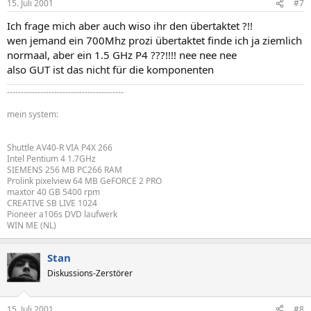
15. Juli 2001
#7
Ich frage mich aber auch wiso ihr den übertaktet ?!!
wen jemand ein 700Mhz prozi übertaktet finde ich ja ziemlich
normaal, aber ein 1.5 GHz P4 ???!!!! nee nee nee
also GUT ist das nicht für die komponenten
------------------------------------------
mein system:
Shuttle AV40-R VIA P4X 266
Intel Pentium 4 1.7GHz
SIEMENS 256 MB PC266 RAM
Prolink pixelview 64 MB GeFORCE 2 PRO
maxtor 40 GB 5400 rpm
CREATIVE SB LIVE 1024
Pioneer a106s DVD laufwerk
WIN ME (NL)
Stan
Diskussions-Zerstörer
15. Juli 2001
#8