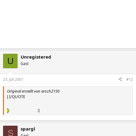
Unregistered
U
Gast
23. Juli 2001
#12
Original erstellt von arsch2150
[ [/QUOTE
:]
spargl
S
Gast