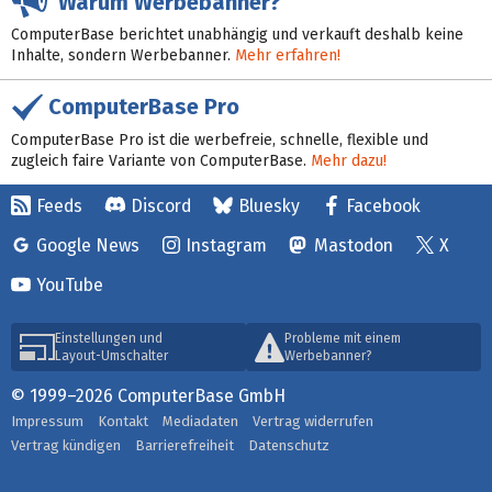
Warum Werbebanner?
ComputerBase berichtet unabhängig und verkauft deshalb keine
Inhalte, sondern Werbebanner.
Mehr erfahren!
ComputerBase Pro
ComputerBase Pro ist die werbefreie, schnelle, flexible und
zugleich faire Variante von ComputerBase.
Mehr dazu!
Feeds
Discord
Bluesky
Facebook
Google News
Instagram
Mastodon
X
YouTube
Einstellungen und
Probleme mit einem
Layout-Umschalter
Werbebanner?
© 1999–2026 ComputerBase GmbH
Impressum
Kontakt
Mediadaten
Vertrag widerrufen
Vertrag kündigen
Barrierefreiheit
Datenschutz