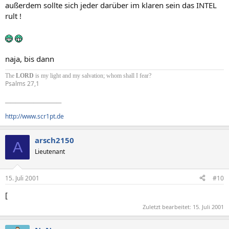
außerdem sollte sich jeder darüber im klaren sein das INTEL
rult !
naja, bis dann
The
LORD
is my light and my salvation; whom shall I fear?
Psalms 27,1
______________________
http://www.scr1pt.de
arsch2150
A
Lieutenant
15. Juli 2001
#10
[
Zuletzt bearbeitet:
15. Juli 2001