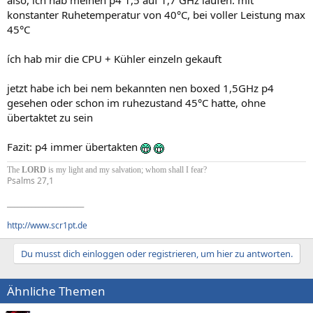
also, ich hab meinen p4 1,5 auf 1,7 GHz laufen. mit
konstanter Ruhetemperatur von 40°C, bei voller Leistung max
45°C
ích hab mir die CPU + Kühler einzeln gekauft
jetzt habe ich bei nem bekannten nen boxed 1,5GHz p4
gesehen oder schon im ruhezustand 45°C hatte, ohne
übertaktet zu sein
Fazit: p4 immer übertakten
The
LORD
is my light and my salvation; whom shall I fear?
Psalms 27,1
______________________
http://www.scr1pt.de
Du musst dich einloggen oder registrieren, um hier zu antworten.
Ähnliche Themen