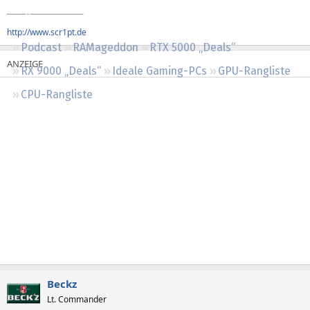
______________________
Regeln
http://www.scr1pt.de
Podcast
RAMageddon
RTX 5000 „Deals“
RX 9000 „Deals“
Ideale Gaming-PCs
GPU-Rangliste
CPU-Rangliste
Beckz
Lt. Commander