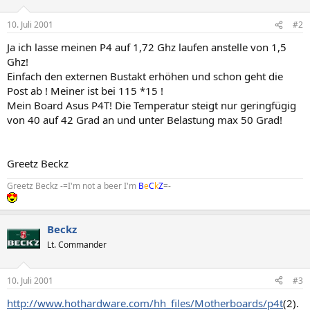
10. Juli 2001
#2
Ja ich lasse meinen P4 auf 1,72 Ghz laufen anstelle von 1,5
Ghz!
Einfach den externen Bustakt erhöhen und schon geht die
Post ab ! Meiner ist bei 115 *15 !
Mein Board Asus P4T! Die Temperatur steigt nur geringfügig
von 40 auf 42 Grad an und unter Belastung max 50 Grad!
Greetz Beckz
Greetz Beckz -=I'm not a beer I'm
B
e
C
k
Z
=-
Beckz
Lt. Commander
10. Juli 2001
#3
http://www.hothardware.com/hh_files/Motherboards/p4t
(2).