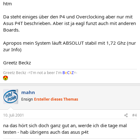
htm
Da steht einiges über den P4 und Overclocking aber nur mit
Asus P4T beschrieben. Aber ist ja eagl funzt auch mit anderen
Boards.
Apropos mein System läuft ABSOLUT stabil mit 1,72 Ghz (nur
zur Info)
Greetz Beckz
Greetz Beckz -=I'm not a beer I'm
B
e
C
k
Z
=-
mahn
Ensign
Ersteller dieses Themas
10. Juli 2001
#4
na das hört sich doch ganz gut an, werde ich die tage mal
testen - hab übrigens auch das asus p4t