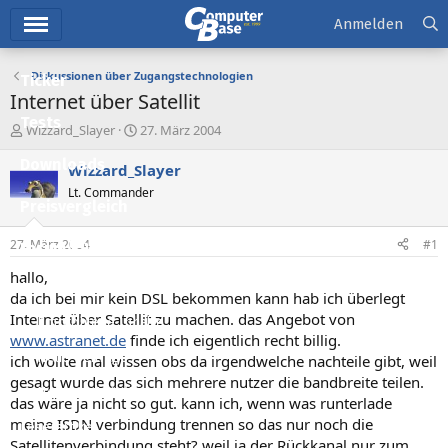
Hauptmenü
Anmelden
Diskussionen über Zugangstechnologien
Ticker
Internet über Satellit
Tests
E
E
Wizzard_Slayer
27. März 2004
r
r
Downloads
s
s
Wizzard_Slayer
t
t
Lt. Commander
e
e
Preisvergleich
l
l
l
l
27. März 2004
#1
Forum
e
t
r
a
hallo,
Aktuelles
m
da ich bei mir kein DSL bekommen kann hab ich überlegt
Internet über Satellit zu machen. das Angebot von
Empfohlene Inhalte
www.astranet.de
finde ich eigentlich recht billig.
Neue Beiträge
ich wollte mal wissen obs da irgendwelche nachteile gibt, weil
gesagt wurde das sich mehrere nutzer die bandbreite teilen.
Neueste Aktivitäten
das wäre ja nicht so gut. kann ich, wenn was runterlade
meine ISDN verbindung trennen so das nur noch die
Leserartikel
Satellitenverbindung steht? weil ja der Rückkanal nur zum