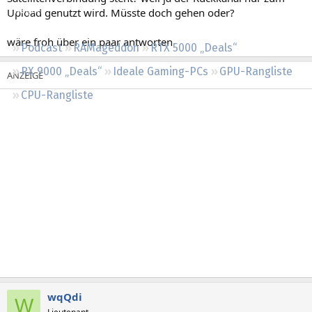
Regeln
Upload genutzt wird. Müsste doch gehen oder?
wäre froh über ein paar antworten
Podcast
RAMageddon
RTX 5000 „Deals“
RX 9000 „Deals“
Ideale Gaming-PCs
GPU-Rangliste
CPU-Rangliste
wqQdi
W