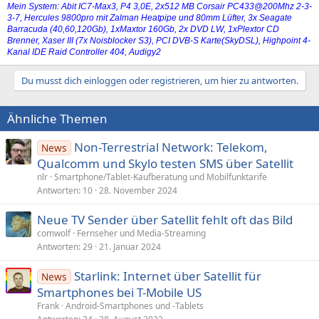
Mein System: Abit IC7-Max3, P4 3,0E, 2x512 MB Corsair PC433@200Mhz 2-3-
3-7, Hercules 9800pro mit Zalman Heatpipe und 80mm Lüfter, 3x Seagate
Barracuda (40,60,120Gb), 1xMaxtor 160Gb, 2x DVD LW, 1xPlextor CD
Brenner, Xaser III (7x Noisblocker S3), PCI DVB-S Karte(SkyDSL), Highpoint 4-
Kanal IDE Raid Controller 404, Audigy2
Du musst dich einloggen oder registrieren, um hier zu antworten.
Ähnliche Themen
Non-Terrestrial Network: Telekom,
News
Qualcomm und Skylo testen SMS über Satellit
nlr
Smartphone/Tablet-Kaufberatung und Mobilfunktarife
Antworten
10
28. November 2024
Neue TV Sender über Satellit fehlt oft das Bild
comwolf
Fernseher und Media-Streaming
Antworten
29
21. Januar 2024
Starlink: Internet über Satellit für
News
Smartphones bei T-Mobile US
Frank
Android-Smartphones und -Tablets