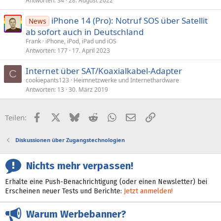
Antworten
34
28. August 2022
iPhone 14 (Pro): Notruf SOS über Satellit
News
ab sofort auch in Deutschland
Frank
iPhone, iPod, iPad und iOS
Antworten
177
17. April 2023
Internet über SAT/Koaxialkabel-Adapter
C
cookiepants123
Heimnetzwerke und Internethardware
Antworten
13
30. März 2019
Facebook
X (Twitter)
Bluesky
Reddit
WhatsApp
E-Mail
Link
Teilen:
Diskussionen über Zugangstechnologien
Nichts mehr verpassen!
Erhalte eine Push-Benachrichtigung (oder einen Newsletter) bei
Erscheinen neuer Tests und Berichte:
Jetzt anmelden!
Warum Werbebanner?