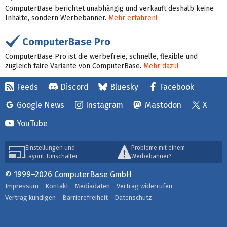
ComputerBase berichtet unabhängig und verkauft deshalb keine
Inhalte, sondern Werbebanner.
Mehr erfahren!
ComputerBase Pro
ComputerBase Pro ist die werbefreie, schnelle, flexible und
zugleich faire Variante von ComputerBase.
Mehr dazu!
Feeds
Discord
Bluesky
Facebook
Google News
Instagram
Mastodon
X
YouTube
Einstellungen und
Probleme mit einem
Layout-Umschalter
Werbebanner?
© 1999–2026 ComputerBase GmbH
Impressum
Kontakt
Mediadaten
Vertrag widerrufen
Vertrag kündigen
Barrierefreiheit
Datenschutz