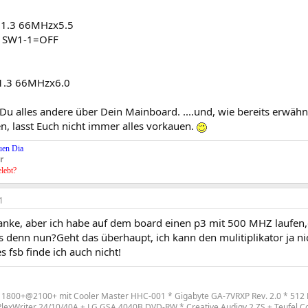
1.3 66MHzx5.5
0 SW1-1=OFF
.3 66MHzx6.0
Du alles andere über Dein Mainboard. ....und, wie bereits erwähnt
n, lasst Euch nicht immer alles vorkauen.
uen Dia
r
elebt?
1
nke, aber ich habe auf dem board einen p3 mit 500 MHZ laufen,di
s denn nun?Geht das überhaupt, ich kann den mulitiplikator ja 
s fsb finde ich auch nicht!
 1800+@2100+ mit Cooler Master HHC-001 * Gigabyte GA-7VRXP Rev. 2.0 * 512 
lexWriter 24/10/40A + LG GSA 4040B DVD-RW * Creative Audigy 2 ZS + Teufel C