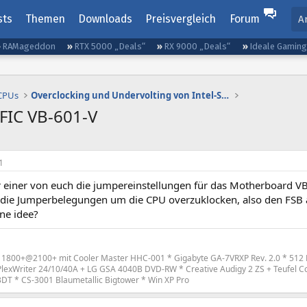
sts
Themen
Downloads
Preisvergleich
Forum
A
RAMageddon
RTX 5000 „Deals“
RX 9000 „Deals“
Ideale Gamin
 CPUs
Overclocking und Undervolting von Intel-Systemen
 FIC VB-601-V
1
r einer von euch die jumpereinstellungen für das Motherboard V
 die Jumperbelegungen um die CPU overzuklocken, also den FSB
ne idee?
 1800+@2100+ mit Cooler Master HHC-001 * Gigabyte GA-7VRXP Rev. 2.0 * 512 
lexWriter 24/10/40A + LG GSA 4040B DVD-RW * Creative Audigy 2 ZS + Teufel C
T * CS-3001 Blaumetallic Bigtower * Win XP Pro