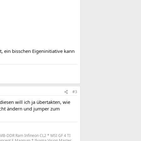
, ein bisschen Eigeninitiative kann
#3
esen will ich ja übertakten, wie
nicht ändern und jumper zum
MB-DDR Ram Infineon CL2 * MSI GF 4 TI
oncept E Magnum * Ilyama Vision Master