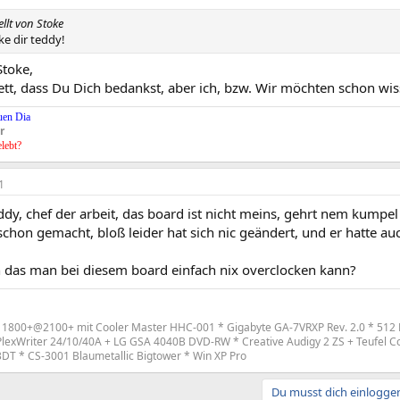
ellt von Stoke
ke dir teddy!
toke,
 nett, dass Du Dich bedankst, aber ich, bzw. Wir möchten schon wi
uen Dia
r
elebt?
1
dy, chef der arbeit, das board ist nicht meins, gehrt nem kumpel
schon gemacht, bloß leider hat sich nic geändert, und er hatte a
n das man bei diesem board einfach nix overclocken kann?
 1800+@2100+ mit Cooler Master HHC-001 * Gigabyte GA-7VRXP Rev. 2.0 * 512 
lexWriter 24/10/40A + LG GSA 4040B DVD-RW * Creative Audigy 2 ZS + Teufel C
T * CS-3001 Blaumetallic Bigtower * Win XP Pro
Du musst dich einloggen