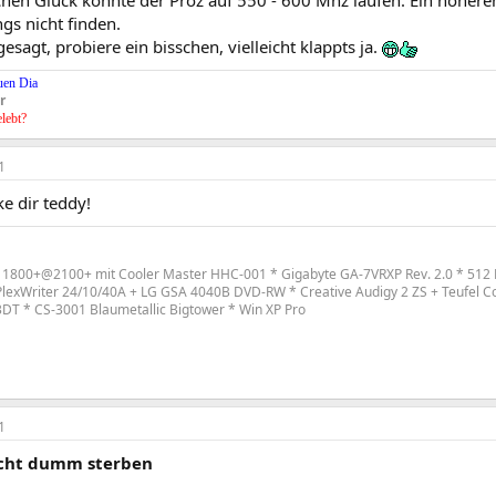
gs nicht finden.
gesagt, probiere ein bisschen, vielleicht klappts ja.
uen Dia
r
elebt?
1
ke dir teddy!
 1800+@2100+ mit Cooler Master HHC-001 * Gigabyte GA-7VRXP Rev. 2.0 * 512 
lexWriter 24/10/40A + LG GSA 4040B DVD-RW * Creative Audigy 2 ZS + Teufel C
T * CS-3001 Blaumetallic Bigtower * Win XP Pro
1
icht dumm sterben