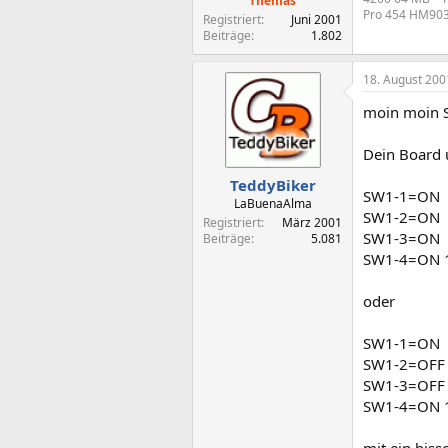
Themas
Pro 454 HM903D
Registriert
Juni 2001
Beiträge
1.802
18. August 200
moin moin S
Dein Board u
TeddyBiker
SW1-1=ON
LaBuenaAlma
SW1-2=ON
Registriert
März 2001
SW1-3=ON
Beiträge
5.081
SW1-4=ON 1
oder
SW1-1=ON
SW1-2=OFF
SW1-3=OFF
SW1-4=ON 1
mit ein biss