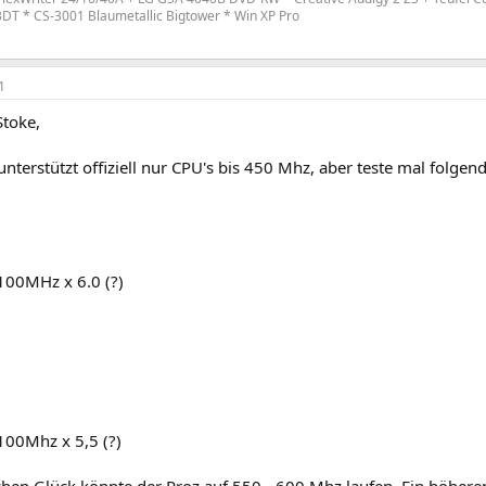
T * CS-3001 Blaumetallic Bigtower * Win XP Pro
1
toke,
nterstützt offiziell nur CPU's bis 450 Mhz, aber teste mal folgend
00MHz x 6.0 (?)
00Mhz x 5,5 (?)
chen Glück könnte der Proz auf 550 - 600 Mhz laufen. Ein höhere