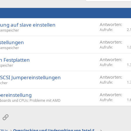
ng auf slave einstellen
Antworten
Aufrufe
2.
enspeicher
stellungen
Antworten
Aufrufe
1.
enspeicher
n Festplatten
Antworten
Aufrufe
1.
peicher
- SCSI Jumpereinstellungen
Antworten
Aufrufe
1.
cher
ereinstellung
Antworten
Aufrufe
1.
boards und CPUs: Probleme mit AMD
sApp
E-Mail
Link
 CPUs
Overclocking und Undervolting von Intel-Systemen