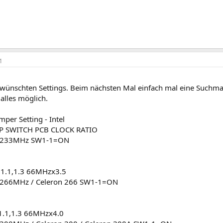
1
ewünschten Settings. Beim nächsten Mal einfach mal eine Suchmas
 alles möglich.
per Setting - Intel
IP SWITCH PCB CLOCK RATIO
I 233MHz SW1-1=ON
1.1,1.3 66MHzx3.5
 266MHz / Celeron 266 SW1-1=ON
.1,1.3 66MHzx4.0