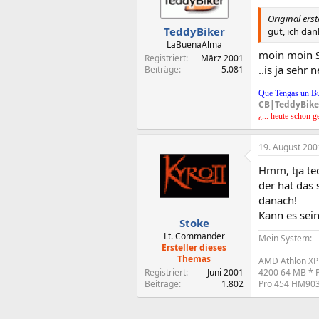
Original erst
TeddyBiker
gut, ich dan
LaBuenaAlma
moin moin S
Registriert
März 2001
..is ja sehr
Beiträge
5.081
Que Tengas un B
CB|TeddyBike
¿... heute schon g
19. August 200
Hmm, tja ted
der hat das 
danach!
Kann es sei
Stoke
Lt. Commander
Mein System:
Ersteller dieses
Themas
AMD Athlon XP
Registriert
Juni 2001
4200 64 MB * P
Beiträge
1.802
Pro 454 HM903D