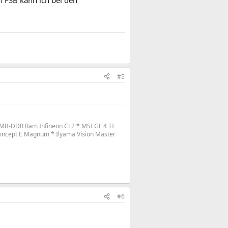
#5
MB-DDR Ram Infineon CL2 * MSI GF 4 TI
oncept E Magnum * Ilyama Vision Master
#6