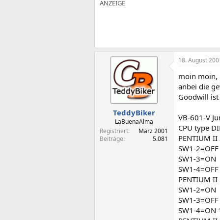
18. August 200
moin moin,
anbei die g
Goodwill ist
TeddyBiker
VB-601-V Jum
LaBuenaAlma
CPU type D
Registriert
März 2001
PENTIUM I
Beiträge
5.081
SW1-2=OFF
SW1-3=ON
SW1-4=OFF 
PENTIUM II
SW1-2=ON
SW1-3=OFF
SW1-4=ON 1