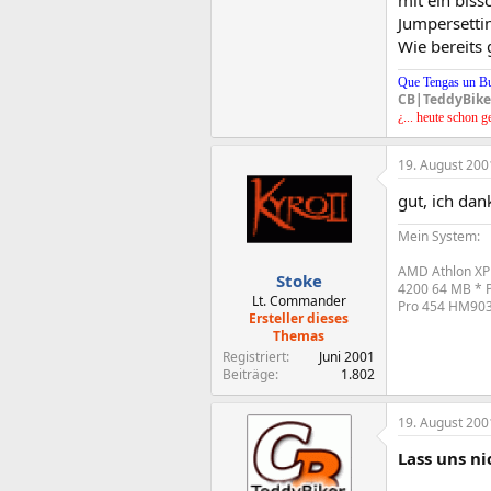
Jumpersettin
Wie bereits 
Que Tengas un B
CB|TeddyBike
¿... heute schon g
19. August 200
gut, ich dan
Mein System:
AMD Athlon XP
Stoke
4200 64 MB * P
Lt. Commander
Pro 454 HM903D
Ersteller dieses
Themas
Registriert
Juni 2001
Beiträge
1.802
19. August 200
Lass uns n