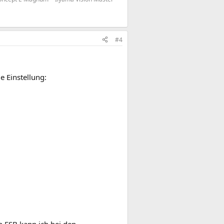
#4
e Einstellung:
n FSB kann ich bei den