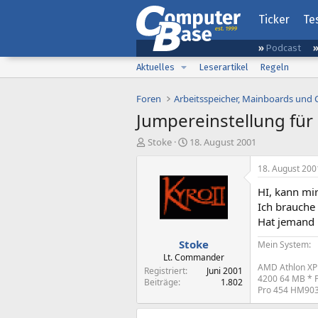
Ticker
Te
Podcast
Aktuelles
Leserartikel
Regeln
Foren
Arbeitsspeicher, Mainboards und
Jumpereinstellung für
E
E
Stoke
18. August 2001
r
r
s
s
18. August 200
t
t
HI, kann mi
e
e
l
l
Ich brauche
l
l
Hat jemand 
e
t
Stoke
r
a
Mein System:
m
Lt. Commander
AMD Athlon XP
Registriert
Juni 2001
4200 64 MB * P
Beiträge
1.802
Pro 454 HM903D