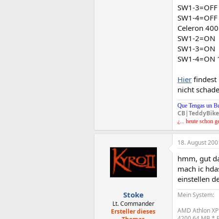
SW1-3=OFF
SW1-4=OFF 
Celeron 40
SW1-2=ON
SW1-3=ON
SW1-4=ON 1
Hier
findest 
nicht schade
Que Tengas un B
CB|TeddyBike
¿... heute schon g
18. August 200
hmm, gut da
mach ic hda
einstellen de
Stoke
Mein System:
Lt. Commander
AMD Athlon XP
Ersteller dieses
4200 64 MB * P