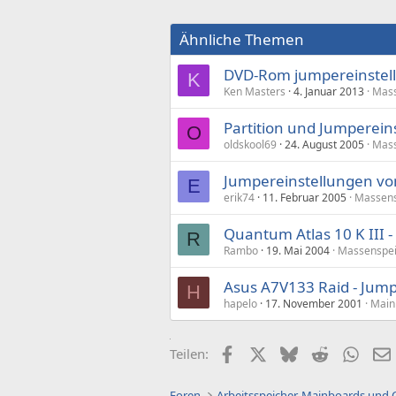
Ähnliche Themen
DVD-Rom jumpereinstellu
K
Ken Masters
4. Januar 2013
Mass
Partition und Jumperein
O
oldskool69
24. August 2005
Mass
Jumpereinstellungen vo
E
erik74
11. Februar 2005
Massens
Quantum Atlas 10 K III 
R
Rambo
19. Mai 2004
Massenspei
Asus A7V133 Raid - Jump
H
hapelo
17. November 2001
Main
Facebook
X (Twitter)
Bluesky
Reddit
What
Teilen:
Foren
Arbeitsspeicher, Mainboards und