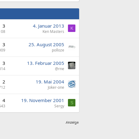
3
4. Januar 2013
K
108
Ken Masters
3
25. August 2005
009
polloze
3
13. Februar 2005
314
@rne
2
19. Mai 2004
712
Joker-one
4
19. November 2001
S
643
Sergy