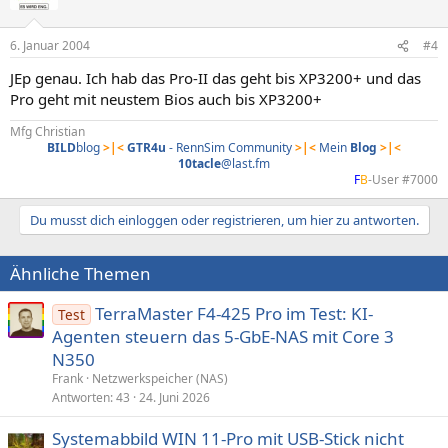
6. Januar 2004
#4
JEp genau. Ich hab das Pro-II das geht bis XP3200+ und das
Pro geht mit neustem Bios auch bis XP3200+
Mfg Christian
BILD
blog
>|<
GTR4u
- RennSim Community
>|<
Mein
Blog
>|<
10tacle
@last.fm
F
B
-User #7000​
Du musst dich einloggen oder registrieren, um hier zu antworten.
Ähnliche Themen
TerraMaster F4-425 Pro im Test: KI-
Test
Agenten steuern das 5‑GbE-NAS mit Core 3
N350
Frank
Netzwerkspeicher (NAS)
Antworten
43
24. Juni 2026
Systemabbild WIN 11-Pro mit USB-Stick nicht