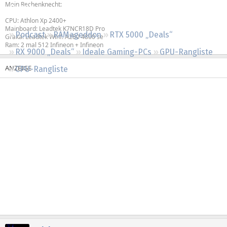
Mein Rechenknecht:
Regeln
CPU: Athlon Xp 2400+
Mainboard: Leadtek K7NCR18D Pro
Podcast
RAMageddon
RTX 5000 „Deals“
Graka: Leadtek Winf. A280 4800 se
Ram: 2 mal 512 Infineon + Infineon
RX 9000 „Deals“
Ideale Gaming-PCs
GPU-Rangliste
CPU-Rangliste