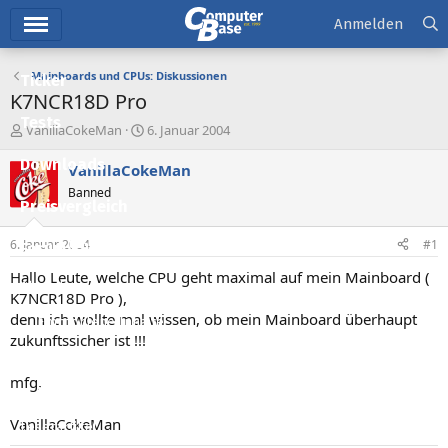
Hauptmenü
Anmelden
Mainboards und CPUs: Diskussionen
Ticker
K7NCR18D Pro
Tests
E
E
VanillaCokeMan
6. Januar 2004
r
r
Downloads
s
s
VanillaCokeMan
t
t
Banned
e
e
Preisvergleich
l
l
l
l
6. Januar 2004
#1
Forum
e
t
r
a
Hallo Leute, welche CPU geht maximal auf mein Mainboard (
Aktuelles
m
K7NCR18D Pro ),
denn ich wollte mal wissen, ob mein Mainboard überhaupt
Empfohlene Inhalte
zukunftssicher ist !!!
Neue Beiträge
mfg,
Neueste Aktivitäten
VanillaCokeMan
Leserartikel