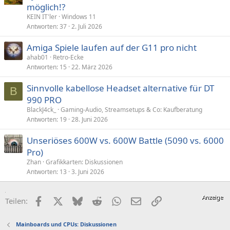
möglich!?
KEIN IT'ler
Windows 11
Antworten
37
2. Juli 2026
Amiga Spiele laufen auf der G11 pro nicht
ahab01
Retro-Ecke
Antworten
15
22. März 2026
Sinnvolle kabellose Headset alternative für DT
B
990 PRO
BlackJ4ck_
Gaming-Audio, Streamsetups & Co: Kaufberatung
Antworten
19
28. Juni 2026
Unseriöses 600W vs. 600W Battle (5090 vs. 6000
Pro)
Zhan
Grafikkarten: Diskussionen
Antworten
13
3. Juni 2026
Facebook
X (Twitter)
Bluesky
Reddit
WhatsApp
E-Mail
Link
Teilen:
Mainboards und CPUs: Diskussionen