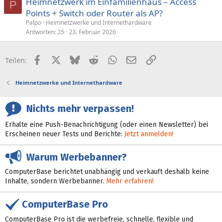
Heimnetzwerk im Einfamilienhaus – Access
P
Points + Switch oder Router als AP?
Palpo
Heimnetzwerke und Internethardware
Antworten
25
23. Februar 2026
Facebook
X (Twitter)
Bluesky
Reddit
WhatsApp
E-Mail
Link
Teilen:
Heimnetzwerke und Internethardware
Nichts mehr verpassen!
Erhalte eine Push-Benachrichtigung (oder einen Newsletter) bei
Erscheinen neuer Tests und Berichte:
Jetzt anmelden!
Warum Werbebanner?
ComputerBase berichtet unabhängig und verkauft deshalb keine
Inhalte, sondern Werbebanner.
Mehr erfahren!
ComputerBase Pro
ComputerBase Pro ist die werbefreie, schnelle, flexible und