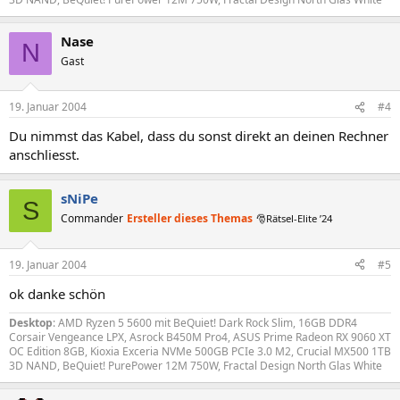
Nase
N
Gast
19. Januar 2004
#4
Du nimmst das Kabel, dass du sonst direkt an deinen Rechner
anschliesst.
sNiPe
S
Commander
Ersteller dieses Themas
🎅Rätsel-Elite ’24
19. Januar 2004
#5
ok danke schön
Desktop
: AMD Ryzen 5 5600 mit BeQuiet! Dark Rock Slim, 16GB DDR4
Corsair Vengeance LPX, Asrock B450M Pro4, ASUS Prime Radeon RX 9060 XT
OC Edition 8GB, Kioxia Exceria NVMe 500GB PCIe 3.0 M2, Crucial MX500 1TB
3D NAND, BeQuiet! PurePower 12M 750W, Fractal Design North Glas White