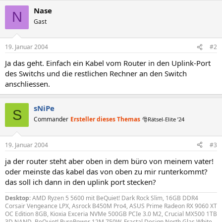
Nase
N
Gast
19. Januar 2004
#2
Ja das geht. Einfach ein Kabel vom Router in den Uplink-Port
des Switchs und die restlichen Rechner an den Switch
anschliessen.
sNiPe
S
Commander
Ersteller dieses Themas
🎅Rätsel-Elite ’24
19. Januar 2004
#3
ja der router steht aber oben in dem büro von meinem vater!
oder meinste das kabel das von oben zu mir runterkommt?
das soll ich dann in den uplink port stecken?
Desktop
: AMD Ryzen 5 5600 mit BeQuiet! Dark Rock Slim, 16GB DDR4
Corsair Vengeance LPX, Asrock B450M Pro4, ASUS Prime Radeon RX 9060 XT
OC Edition 8GB, Kioxia Exceria NVMe 500GB PCIe 3.0 M2, Crucial MX500 1TB
3D NAND, BeQuiet! PurePower 12M 750W, Fractal Design North Glas White