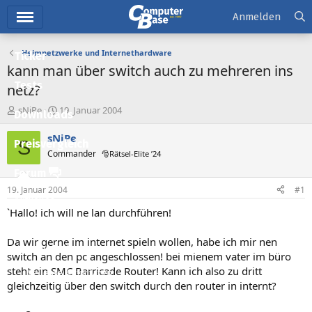
Hauptmenü
Anmelden
Heimnetzwerke und Internethardware
Ticker
kann man über switch auch zu mehreren ins
Tests
netz?
E
E
sNiPe
19. Januar 2004
Downloads
r
r
s
s
sNiPe
S
Preisvergleich
t
t
Commander
🎅Rätsel-Elite ’24
e
e
l
l
Forum
l
l
19. Januar 2004
#1
e
t
Aktuelles
r
a
`Hallo! ich will ne lan durchführen!
m
Empfohlene Inhalte
Da wir gerne im internet spieln wollen, habe ich mir nen
Neue Beiträge
switch an den pc angeschlossen! bei mienem vater im büro
steht ein SMC Barricade Router! Kann ich also zu dritt
Neueste Aktivitäten
gleichzeitig über den switch durch den router in internt?
Leserartikel