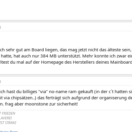
1
h sehr gut am Board liegen, das mag jetzt nicht das älteste sein,
 hatte, hat auch nur 384 MB unterstützt. Mehr konnte ich zwar e
solltest du mal auf der Homepage des Herstellers deines Mainboa
1
ch hast du billiges "via" no-name ram gekauft (in der c´t hatten sie
 via chipsätzen..) das ferträgt sich aufgrund der organiserung de
n. frag aber moonstone zur sicherheit!
T FRIEDEN
KLAVEREI
IST STÄRKE