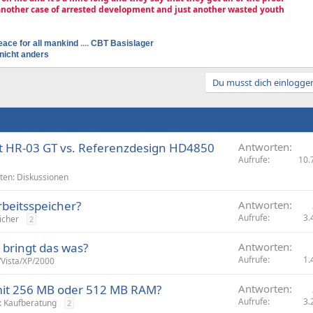
 another case of arrested development and just another wasted youth
eace for all mankind
....
CBT Basislager
nicht anders
Du musst dich einloggen
t HR-03 GT vs. Referenzdesign HD4850
Antworten
Aufrufe
10.
ten: Diskussionen
beitsspeicher?
Antworten
Aufrufe
3.
icher
2
bringt das was?
Antworten
Aufrufe
1.
Vista/XP/2000
mit 256 MB oder 512 MB RAM?
Antworten
Aufrufe
3.
: Kaufberatung
2