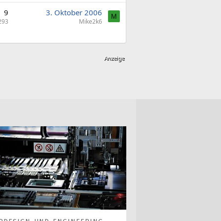
9
3. Oktober 2006
M
293
Mike2k6