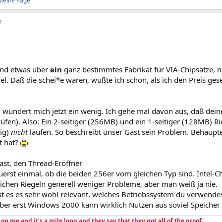
Meine Page
1
tand etwas über
ein
ganz bestimmtes Fabrikat für VIA-Chipsätze, 
. Daß die schei*e waren, wußte ich schon, als ich den Preis ges
 wundert mich jetzt ein wenig. Ich gehe mal davon aus, daß deine
rüfen). Also: Ein 2-seitiger (256MB) und ein 1-seitiger (128MB)
tig)
nicht
laufen. So beschreibt unser Gast sein Problem. Behaupte
t hat?
st, den Thread-Eröffner
uerst einmal, ob die beiden 256er vom gleichen Typ sind. Intel-
ichen Riegeln generell weniger Probleme, aber man weiß ja nie.
t es es sehr wohl relevant, welches Betriebssystem du verwen
aber erst Windows 2000 kann wirklich Nutzen aus soviel Speicher 
e on me and it's a mile long and they say that they got all of the proof