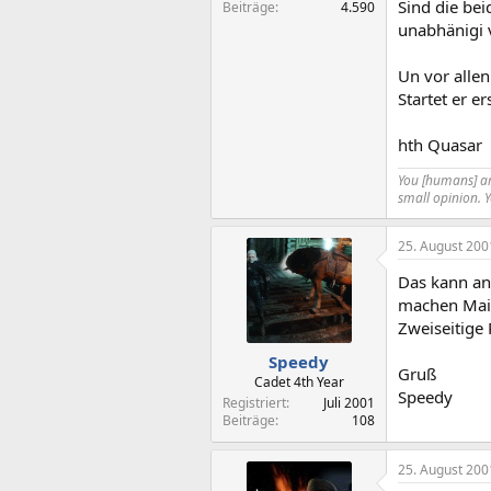
Sind die bei
Beiträge
4.590
unabhänigi 
Un vor alle
Startet er e
hth Quasar
You [humans] are
small opinion. 
25. August 200
Das kann an 
machen Main
Zweiseitige
Speedy
Gruß
Cadet 4th Year
Speedy
Registriert
Juli 2001
Beiträge
108
25. August 200