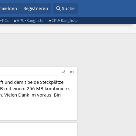
nmelden
Registrieren
Suche
g-PCs
GPU-Rangliste
CPU-Rangliste
#1
t und damit beide Steckplätze
 MB mit einem 256 MB kombiniere,
en. Vielen Dank im voraus. Bin