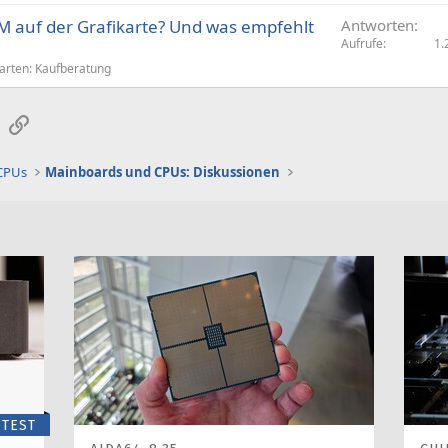
 auf der Grafikarte? Und was empfehlt
Antworten
Aufrufe
1.
arten: Kaufberatung
sApp
E-Mail
Link
 CPUs
Mainboards und CPUs: Diskussionen
TEST