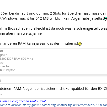
256er bei dir läuft und du min. 2 Slots für Speicher hast muss d
t Windows macht bis 512 MB wirklich kein Ärger habs ja selbst
al im Bios schauen vielleicht ist da noch was falsch eingestellt wa
ann aber man weiss ja nie.
en anderen RAM kann ja sein das der hinüber ist
4800+
phire
C-5200 DDR-RAM 600 MHz
uxe
speicher
74GB Raptor
1
 deinem RAM-Riegel, der ist sicher nicht kompatibel für den BX-C
en.
 Scheiss-Spiel, aber die Grafik ist toll.
elcome to Turrican. Be my guest. Another day, another try. But remember: SHOOT OR