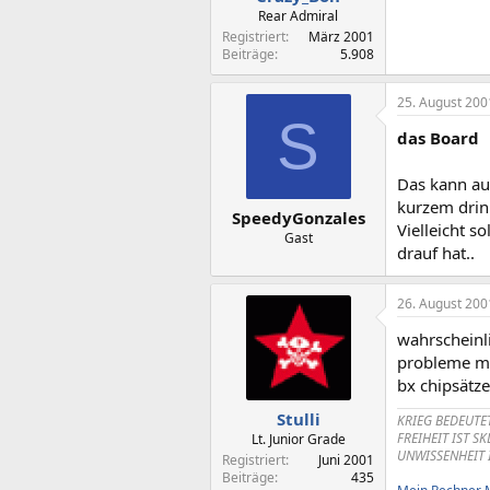
Rear Admiral
Registriert
März 2001
Beiträge
5.908
25. August 200
S
das Board
Das kann auc
kurzem drin
SpeedyGonzales
Vielleicht 
Gast
drauf hat..
26. August 200
wahrscheinli
probleme mit
bx chipsätze
Stulli
KRIEG BEDEUTE
FREIHEIT IST S
Lt. Junior Grade
UNWISSENHEIT 
Registriert
Juni 2001
Beiträge
435