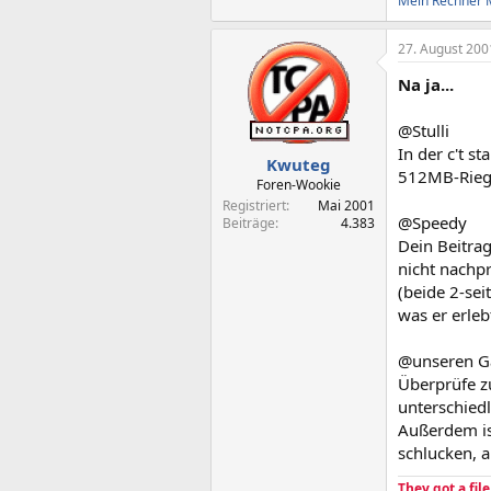
Mein Rechner
27. August 200
Na ja...
@Stulli
In der c't s
Kwuteg
512MB-Riegel
Foren-Wookie
Registriert
Mai 2001
@Speedy
Beiträge
4.383
Dein Beitrag
nicht nachp
(beide 2-sei
was er erleb
@unseren Ga
Überprüfe z
unterschiedl
Außerdem is
schlucken, 
They got a fil