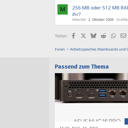
256 MB oder 512 MB RAM
M
ihr?
Mike2k6
2. Oktober 2006
Grafikk
Facebook
X (Twitter)
Bluesky
Reddit
What
Teilen:
Foren
Arbeitsspeicher, Mainboards und
Passend zum Thema