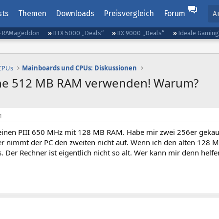
sts
Themen
Downloads
Preisvergleich
Forum
A
RAMageddon
RTX 5000 „Deals“
RX 9000 „Deals“
Ideale Gamin
 CPUs
Mainboards und CPUs: Diskussionen
ine 512 MB RAM verwenden! Warum?
1
 einen PIII 650 MHz mit 128 MB RAM. Habe mir zwei 256er gekauf
der nimmt der PC den zweiten nicht auf. Wenn ich den alten 128
s. Der Rechner ist eigentlich nicht so alt. Wer kann mir denn helf