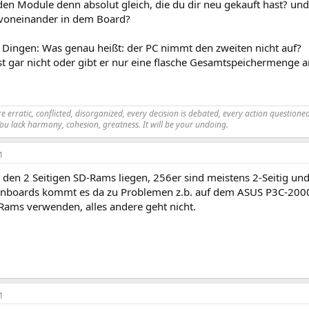
den Module denn absolut gleich, die du dir neu gekauft hast? und
voneinander in dem Board?
n Dingen: Was genau heißt: der PC nimmt den zweiten nicht auf?
rst gar nicht oder gibt er nur eine flasche Gesamtspeichermenge
 erratic, conflicted, disorganized, every decision is debated, every action questioned.
You lack harmony, cohesion, greatness. It will be your undoing.
1
den 2 Seitigen SD-Rams liegen, 256er sind meistens 2-Seitig und 
boards kommt es da zu Problemen z.b. auf dem ASUS P3C-2000 
 Rams verwenden, alles andere geht nicht.
1