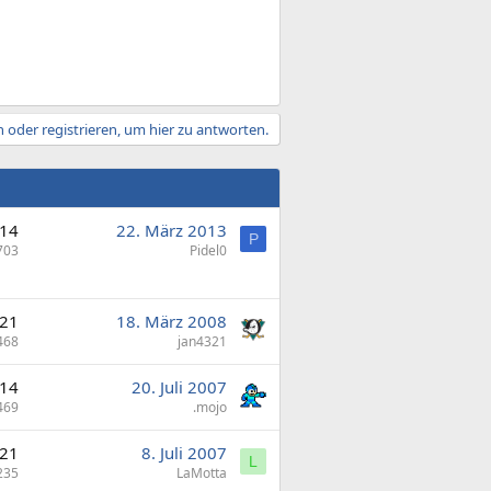
 oder registrieren, um hier zu antworten.
14
22. März 2013
P
703
Pidel0
21
18. März 2008
468
jan4321
14
20. Juli 2007
469
.mojo
21
8. Juli 2007
L
235
LaMotta