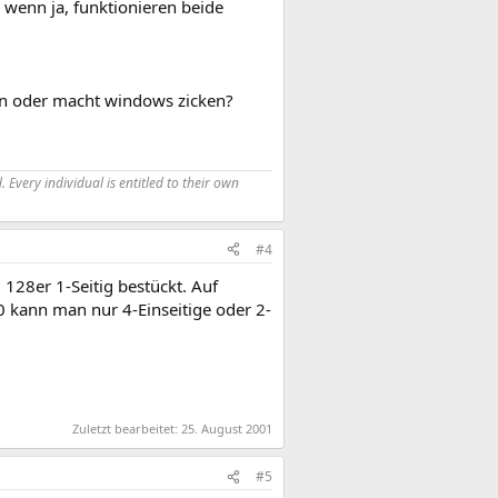
 wenn ja, funktionieren beide
 an oder macht windows zicken?
 Every individual is entitled to their own
#4
128er 1-Seitig bestückt. Auf
kann man nur 4-Einseitige oder 2-
Zuletzt bearbeitet:
25. August 2001
#5