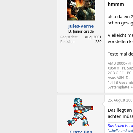
hmmm
also da ein 
schon gesag
Jules-Verne
Lt. Junior Grade
Vielleicht m
Registriert
Aug. 2001
vorstellen k
Beiträge
289
Teste mal d
AMD 3000+ @ 
X850 XT PE Sap
2GB G.E.I.L P
Asus A8N- Del
1,4 TB Gesamt
Systemplatte 
25. August 200
Das liegt an
achten müss
Das Leben ist ein
"...hello and w
Crazy_Bon