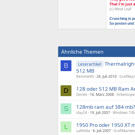
That I'm just
(c) Meat Loaf
Crunching in p
So posten und 
Ähnliche Themen
Thermalrigh
Leserartikel
B
512 MB
Bemme90
26. Juli 2010
Grafikkar
128 oder 512 MB Ram Ar
D
Denilo
16. März 2008
Arbeitsspe
128mb ram auf 384 mb? 
S
slay24
19. Juli 2007
Windows 7/8/
1950 Pro oder 1950 XT 
L
LaMotta
6. Juli 2007
Grafikkarten