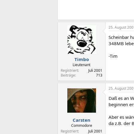
25. August 200
Scheinbar h
348MB lebe
-Tim
Timbo
Lieutenant
Registriert
Juli 2001
Beiträge
713
25. August 200
Daß es an Wi
beginnen er
Aber es wäre
Carsten
da z.B. der
Commodore
Registriert
Juli 2001