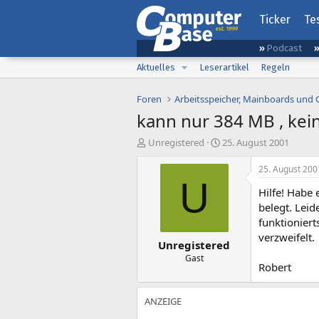
Ticker
Te
Podcast
Aktuelles
Leserartikel
Regeln
Foren
Arbeitsspeicher, Mainboards und
kann nur 384 MB , ke
E
E
Unregistered
25. August 2001
r
r
s
s
25. August 200
t
t
U
Hilfe! Habe
e
e
l
l
belegt. Lei
l
l
funktioniert
e
t
verzweifelt.
Unregistered
r
a
m
Gast
Robert