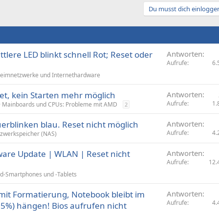
Du musst dich einloggen
tlere LED blinkt schnell Rot; Reset oder
Antworten
Aufrufe
6.
eimnetzwerke und Internethardware
t, kein Starten mehr möglich
Antworten
Aufrufe
1.
Mainboards und CPUs: Probleme mit AMD
2
rblinken blau. Reset nicht möglich
Antworten
Aufrufe
4.
zwerkspeicher (NAS)
tware Update | WLAN | Reset nicht
Antworten
Aufrufe
12.
d-Smartphones und -Tablets
it Formatierung, Notebook bleibt im
Antworten
Aufrufe
4.
5%) hängen! Bios aufrufen nicht