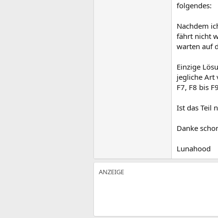
folgendes:
Nachdem ich
fährt nicht 
warten auf d
Einzige Lös
jegliche Art
F7, F8 bis F
Ist das Teil
Danke schon
Lunahood