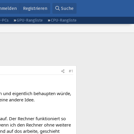
nmelden
Registrieren
Suche
g-PCs
GPU-Rangliste
CPU-Rangliste
#1
in und eigentlich behaupten würde,
eine andere Idee.
auf. Der Rechner funktioniert so
, wenn ich den Rechner ohne weitere
nd auf dos arbeite, geschieht