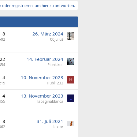
 oder registrieren, um hier zu antworten.
8
26. März 2024
502
00Julius
22
14. Februar 2024
854
Plonktroll
4
10. November 2023
H
215
Hubi1232
4
13. November 2023
L
455
lapaginablanca
8
31. Juli 2021
462
Lextor