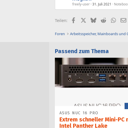
freely-user
31. Juli 2021
Noteboo
Facebook
X (Twitter)
Bluesky
Reddit
What
Teilen:
Foren
Arbeitsspeicher, Mainboards und
Passend zum Thema
ASUS NUC 16 PRO
Extrem schneller Mini-PC 
Intel Panther Lake