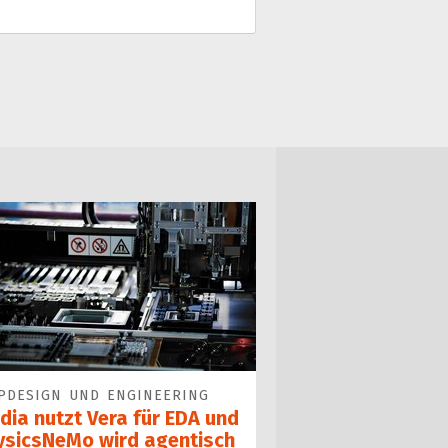
PDESIGN UND ENGINEERING
dia nutzt Vera für EDA und
ysicsNeMo wird agentisch