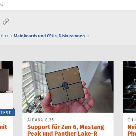
ks
sApp
E-Mail
Link
 CPUs
Mainboards und CPUs: Diskussionen
TEST
AIDA64 8.35
CHI
mit
Support für Zen 6, Mustang
Nvi
Peak und Panther Lake-R
Ph