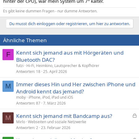
hinter der CPU), war mein System um 7° kälter.
Es gibt keine dummen Fragen - nur dumme Antworten.
Du musst dich einloggen oder registrieren, um hier zu antworten.
Ähnliche Themen
Kennt sich jemand aus mit Hörgeräten und
F
Bluetooth DAC?
futzi
Hi-Fi, Heimkino, Lautsprecher & Kopfhörer
Antworten
18
25. April 2026
Immer dieses Hin und Her zwischen iPhone und
M
Android kennt das jemand?
moby
iPhone, iPod, iPad und iOS
Antworten
87
7. März 2026
Kennt sich jemand mit Bandcamp aus?
M
e
Mirlo
Webseiten und soziale Netzwerke
Antworten
2
23. Februar 2026
s
p