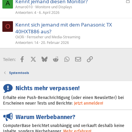
Kennt jemand diesen Monitor?
e
A
e
Amaro010
Monitore und Displays
r
Antworten
4
6. April 2026
s
r
p
t
Kennt sich jemand mit dem Panasonic TX
e
O
40HXT886 aus?
r
OiOlli
Fernseher und Media-Streaming
r
Antworten
14
20. Februar 2026
t
Facebook
X (Twitter)
Bluesky
Reddit
WhatsApp
E-Mail
Link
Teilen:
Systemtools
Nichts mehr verpassen!
Erhalte eine Push-Benachrichtigung (oder einen Newsletter) bei
Erscheinen neuer Tests und Berichte:
Jetzt anmelden!
Warum Werbebanner?
ComputerBase berichtet unabhängig und verkauft deshalb keine
Inhalte, sondern Werbebanner.
Mehr erfahren!