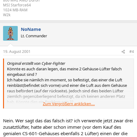
800 MHz AMD Duron
MSI Starforce64
1024 MB-RAM
W2k
NoName
Lt. Commander
19. August 2001
#4
Original erstellt von Cyber-Fighter
Könnte es auch daran legen, das meine 2 Gehäuse-Lüfter falsch
eingebaut sind ?
Ich habe sie nämlich im moment, so befestigt, das einer die Luft
reinbläst(befindet sich vorne) und einer die Luft aus dem Gehäuse
raus befördert (auf der rückseite). Jedoch sind dies beiden Lüfter
ziemlich gegenüberliegend befestigt, da ich keinen anderen Platz
hab. Könnte dies ein Problem sein ??
Zum Vergrößern anklicken....
Wäre es dann besser die beiden Lüfter herzunehmen, Luft
hineinzublasen ??
Nein. Wer sagt das das falsch ist? ich verwende jetzt zwar drei
zusatztlüfter, hatte aber schon immer (vor dem Kauf des
genialen CS-601-Gehäuses ebenfalls 2 Lüfter) einen der die