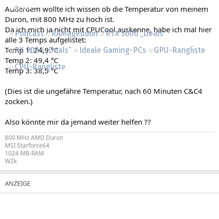
Regeln
Außerdem wollte ich wissen ob die Temperatur von meinem
Duron, mit 800 MHz zu hoch ist.
Da ich mich ja nicht mit CPUCool auskenne, habe ich mal hier
Podcast
RAMageddon
RTX 5000 „Deals“
alle 3 Temps aufgelistet:
Temp 1: 24,9 °C
RX 9000 „Deals“
Ideale Gaming-PCs
GPU-Rangliste
Temp 2: 49,4 °C
CPU-Rangliste
Temp 3: 38,5 °C
(Dies ist die ungefähre Temperatur, nach 60 Minuten C&C4
zocken.)
Also könnte mir da jemand weiter helfen ??
800 MHz AMD Duron
MSI Starforce64
1024 MB-RAM
W2k