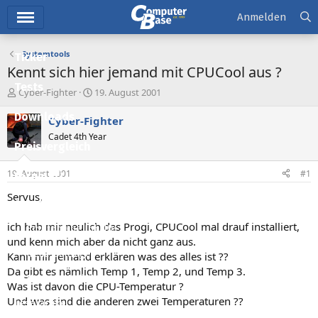
Hauptmenü
Anmelden
Systemtools
Ticker
Kennt sich hier jemand mit CPUCool aus ?
Tests
E
E
Cyber-Fighter
19. August 2001
r
r
Downloads
s
s
Cyber-Fighter
t
t
Cadet 4th Year
e
e
Preisvergleich
l
l
l
l
19. August 2001
#1
Forum
e
t
r
a
Servus,
Aktuelles
m
ich hab mir neulich das Progi, CPUCool mal drauf installiert,
Empfohlene Inhalte
und kenn mich aber da nicht ganz aus.
Neue Beiträge
Kann mir jemand erklären was des alles ist ??
Da gibt es nämlich Temp 1, Temp 2, und Temp 3.
Neueste Aktivitäten
Was ist davon die CPU-Temperatur ?
Und was sind die anderen zwei Temperaturen ??
Leserartikel