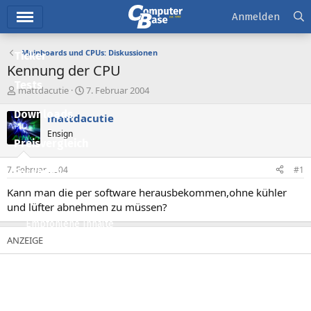
Hauptmenü
Anmelden
Mainboards und CPUs: Diskussionen
Ticker
Kennung der CPU
Tests
E
E
mattdacutie
7. Februar 2004
r
r
Downloads
s
s
mattdacutie
t
t
Ensign
e
e
Preisvergleich
l
l
l
l
7. Februar 2004
#1
Forum
e
t
r
a
Kann man die per software herausbekommen,ohne kühler
Aktuelles
m
und lüfter abnehmen zu müssen?
Empfohlene Inhalte
Neue Beiträge
Neueste Aktivitäten
Leserartikel