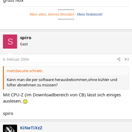
gruss Nox
~~~~~~~~
Mein altes, kleines Monster!
-
Mein Notebook!
~~~~~~~~
spiro
S
Gast
8. Februar 2004
#3
mattdacutie schrieb:
Kann man die per software herausbekommen,ohne kühler und
lüfter abnehmen zu müssen?
Mit CPU-Z (im Downloadbereich von CB) lässt sich einiges
auslesen.
spiro
KiNeTiXzZ