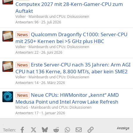
Computex 2027 mit 28-Kern-Gamer-CPU zum
Auftakt
Volker
Mainboards und CPUs: Diskussionen
Antworten
96
25. Juli 2026
Qualcomm Dragonfly C1000: Server-CPU
News
mit 250+ Kernen bei >5 GHz plus HBC
Volker
Mainboards und CPUs: Diskussionen
Antworten
22
26. Juni 2026
Erste Server-CPU nach 35 Jahren: Arm AGI
News
CPU hat 136 Kerne, 8.800 MT/s, aber kein SME2
Volker
Mainboards und CPUs: Diskussionen
Antworten
14
26. März 2026
Neue CPUs: HWMonitor „kennt“ AMD
News
Medusa Point und Intel Arrow Lake Refresh
MichaG
Mainboards und CPUs: Diskussionen
Antworten
17
1. Januar 2026
Facebook
X (Twitter)
Bluesky
Reddit
WhatsApp
E-Mail
Link
Teilen: