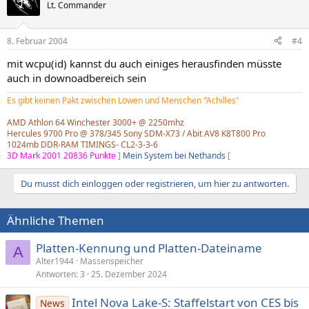
Lt. Commander
8. Februar 2004
#4
mit wcpu(id) kannst du auch einiges herausfinden müsste
auch in downoadbereich sein
Es gibt keinen Pakt zwischen Löwen und Menschen "Achilles"
AMD Athlon 64 Winchester 3000+ @ 2250mhz
Hercules 9700 Pro @ 378/345 Sony SDM-X73 / Abit AV8 K8T800 Pro
1024mb DDR-RAM TIMINGS- CL2-3-3-6
3D Mark 2001 20836 Punkte
]
Mein System bei Nethands
[
Du musst dich einloggen oder registrieren, um hier zu antworten.
Ähnliche Themen
Platten-Kennung und Platten-Dateiname
A
Alter1944
Massenspeicher
Antworten
3
25. Dezember 2024
Intel Nova Lake-S: Staffelstart von CES bis
News