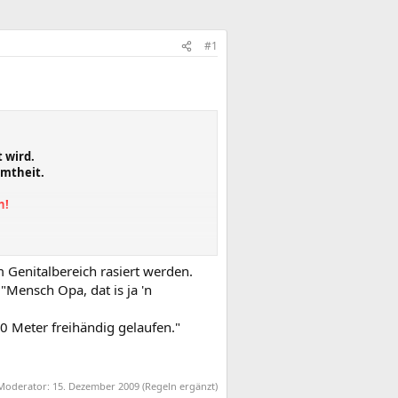
#1
 wird.
mmtheit.
h!
ln werden zukünftig auch
m Genitalbereich rasiert werden.
 "Mensch Opa, dat is ja 'n
0 Meter freihändig gelaufen."
 Moderator:
15. Dezember 2009
(Regeln ergänzt)