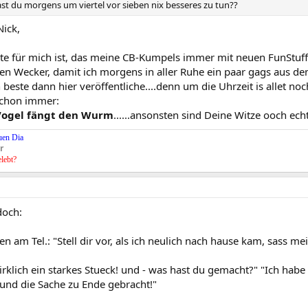
ast du morgens um viertel vor sieben nix besseres zu tun??
ick,
te für mich ist, das meine CB-Kumpels immer mit neuen FunStuff v
en Wecker, damit ich morgens in aller Ruhe ein paar gags aus
 beste dann hier veröffentliche....denn um die Uhrzeit is allet n
schon immer:
Vogel fängt den Wurm
......ansonsten sind Deine Witze ooch echt j
uen Dia
r
elebt?
doch:
en am Tel.: "Stell dir vor, als ich neulich nach hause kam, sas
wirklich ein starkes Stueck! und - was hast du gemacht?" "Ich habe
d die Sache zu Ende gebracht!"