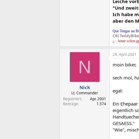
Leiche vorb
"Und zweit
Ich habe m
aber den M
Que Tengas un B
CB|TeddyBike
¿... heute schon g
29. April 2001
N
moin biker,
sech mol, ha
Nick
egal:
Lt. Commander
Registriert
Apr. 2001
Ein Ehepaar 
Beiträge
1.574
eigentlich s
Handtuecher
GESAESS."
"Wie", misc