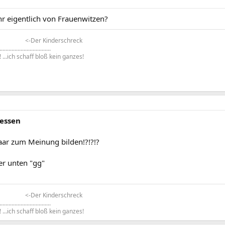
hr eigentlich von Frauenwitzen?
<-Der Kinderschreck
..................................
 ...ich schaff bloß kein ganzes!
gessen
 paar zum Meinung bilden!?!?!?
er unten "gg"
<-Der Kinderschreck
..................................
 ...ich schaff bloß kein ganzes!