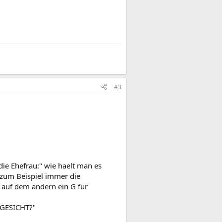
#3
die Ehefrau:" wie haelt man es
n zum Beispiel immer die
 auf dem andern ein G fur
 GESICHT?"