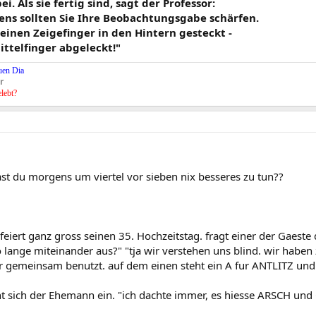
ei. Als sie fertig sind, sagt der Professor:
ens sollten Sie Ihre Beobachtungsgabe schärfen.
einen Zeigefinger in den Hintern gesteckt -
ittelfinger abgeleckt!"
uen Dia
r
elebt?
st du morgens um viertel vor sieben nix besseres zu tun??
feiert ganz gross seinen 35. Hochzeitstag. fragt einer der Gaeste 
o lange miteinander aus?" "tja wir verstehen uns blind. wir habe
 gemeinsam benutzt. auf dem einen steht ein A fur ANTLITZ und
ht sich der Ehemann ein. "ich dachte immer, es hiesse ARSCH und