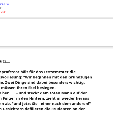
uen Dia
r
elebt?
tz....
professor hält für das Erstsemester die
svorlesung: "Wir beginnen mit den Grundzügen
ie. Zwei Dinge sind dabei besonders wichtig.
e müssen Ihren Ekel besiegen.
 her....." - und steckt dem toten Mann auf der
 Finger in den Hintern, zieht in wieder heraus
hn ab. "und jetzt Sie - einer nach dem anderen!"
m Gesichtern defilieren die Studenten an der