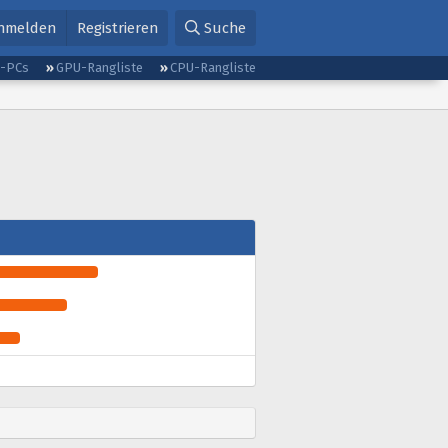
nmelden
Registrieren
Suche
g-PCs
GPU-Rangliste
CPU-Rangliste