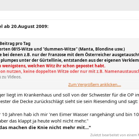
l ab 20.August 2009:
Beitrag pro Tag
erten 0815-Witze und "dummen-Witze" (Manta, Blondine usw.)
e bei denen z.B. nur der Franzose mit dem Österreicher ausgetauscht
 plumpes unter der Gürtellinie, entstanden aus der eigenen Verkle
 wenigstens, welchen Witz ihr schon gepostet habt.
on nutzen, keine doppelten Witze oder nur mit z.B. Namenaustausc
 zu Videos.
Zum Vergrößern anklicken....
14.12.2009: Aufgrund wiederholter Ignoranz gegenüber diesen Rege
gen ausgesprochen!
ger liegt im Krankenhaus und soll von der Schwester für die OP i
ester die Decke zurückschlägt sieht sie sein Riesending und sagt:
r 10 Jahren hab ich mir 'nen Eimer Wasser rangehängt und bin 10
aber das klappt ja heute wohl nicht mehr."
das machen die Knie nicht mehr mit..."
Zuletzt bearbeitet von einem