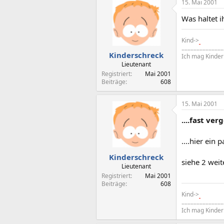
15. Mai 2001
Was haltet i
Kind->
............................
Kinderschreck
Ich mag Kinder!
Lieutenant
Registriert
Mai 2001
Beiträge
608
15. Mai 2001
....fast ver
....hier ein
Kinderschreck
siehe 2 weit
Lieutenant
Registriert
Mai 2001
Beiträge
608
Kind->
............................
Ich mag Kinder!