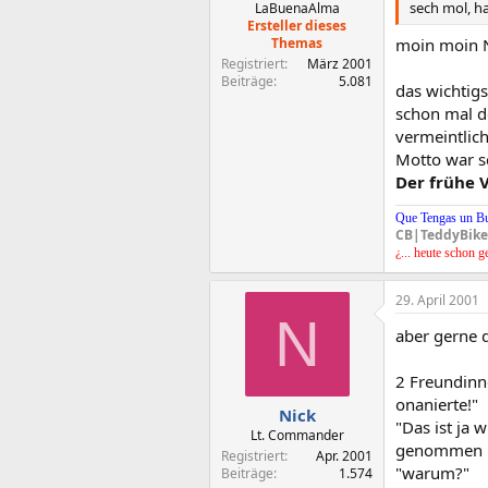
sech mol, h
LaBuenaAlma
Ersteller dieses
moin moin N
Themas
Registriert
März 2001
Beiträge
5.081
das wichtigs
schon mal d
vermeintlich
Motto war 
Der frühe 
Que Tengas un B
CB|TeddyBike
¿... heute schon g
29. April 2001
N
aber gerne 
2 Freundinn
onanierte!"
Nick
"Das ist ja 
Lt. Commander
genommen un
Registriert
Apr. 2001
"warum?"
Beiträge
1.574