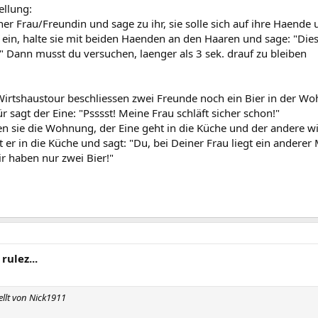
ellung:
er Frau/Freundin und sage zu ihr, sie solle sich auf ihre Haend
e ein, halte sie mit beiden Haenden an den Haaren und sage: "Die
" Dann musst du versuchen, laenger als 3 sek. drauf zu bleiben
Wirtshaustour beschliessen zwei Freunde noch ein Bier in der Wo
sagt der Eine: "Psssst! Meine Frau schläft sicher schon!"
en sie die Wohnung, der Eine geht in die Küche und der andere wir
t er in die Küche und sagt: "Du, bei Deiner Frau liegt ein anderer
Wir haben nur zwei Bier!"
ulez...
ellt von Nick1911