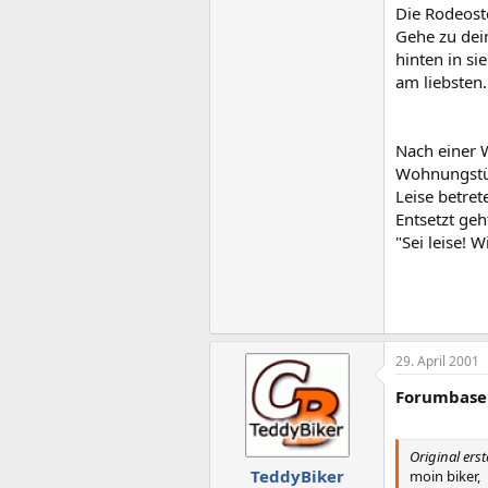
Die Rodeost
Gehe zu dein
hinten in si
am liebsten.
Nach einer 
Wohnungstür 
Leise betret
Entsetzt geh
"Sei leise! 
29. April 2001
Forumbase r
Original erst
TeddyBiker
moin biker,