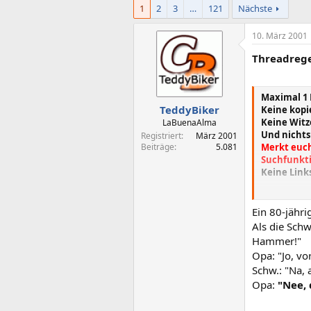
1
2
3
…
121
Nächste
10. März 2001
Threadrege
Maximal 1 
TeddyBiker
Keine kopi
Keine Witz
LaBuenaAlma
Und nichts
Registriert
März 2001
Beiträge
5.081
Merkt euch
Suchfunkti
Keine Links
Ergänzung 
Verwarnun
Ein 80-jähri
Als die Schw
Hammer!"
Opa: "Jo, vo
Schw.: "Na, 
Opa:
"Nee, 