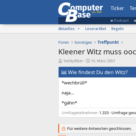
Ticker
Te
Podcast
Aktuelles
Leserartikel
Regeln
Foren
Sonstiges
Treffpunkt
Kleener Witz muss ooc
E
E
TeddyBiker
10. März 2001
r
r
s
Wie findest Du den Witz?
s
t
t
*wechbrüll*
e
e
l
l
naja...
l
l
e
t
*gähn*
r
a
m
Umfrageteilnehmer
1.333
Umfrage ges
Für weitere Antworten geschlossen.