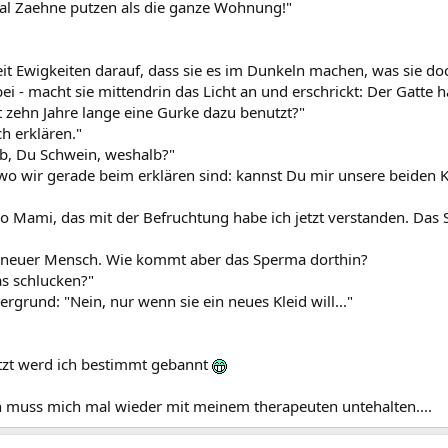
mal Zaehne putzen als die ganze Wohnung!"
eit Ewigkeiten darauf, dass sie es im Dunkeln machen, was sie doch
bei - macht sie mittendrin das Licht an und erschrickt: Der Gatte 
t zehn Jahre lange eine Gurke dazu benutzt?"
ch erklären."
lb, Du Schwein, weshalb?"
 wo wir gerade beim erklären sind: kannst Du mir unsere beiden K
so Mami, das mit der Befruchtung habe ich jetzt verstanden. Das S
n neuer Mensch. Wie kommt aber das Sperma dorthin?
s schlucken?"
ergrund: "Nein, nur wenn sie ein neues Kleid will..."
tzt werd ich bestimmt gebannt
ch muss mich mal wieder mit meinem therapeuten untehalten....