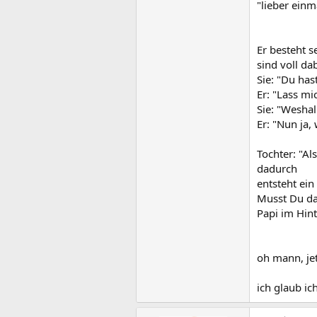
"lieber ein
Er besteht s
sind voll da
Sie: "Du has
Er: "Lass mi
Sie: "Wesha
Er: "Nun ja,
Tochter: "Al
dadurch
entsteht ei
Musst Du da
Papi im Hint
oh mann, je
ich glaub i