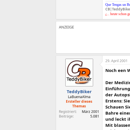
Que Tengas un B
CB|TeddyBike
¿... heute schon g
29. April 2001
Noch een Wi
Der Medizin
Einführung
TeddyBiker
der Autops
LaBuenaAlma
Erstens: Si
Ersteller dieses
Themas
Schauen Sie
Registriert
März 2001
Bahre einen
Beiträge
5.081
und leckt i
Mit blasse