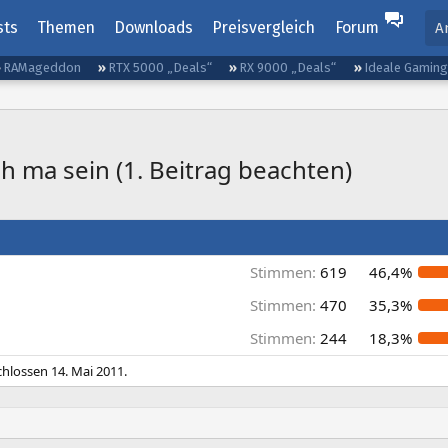
sts
Themen
Downloads
Preisvergleich
Forum
A
RAMageddon
RTX 5000 „Deals“
RX 9000 „Deals“
Ideale Gamin
h ma sein (1. Beitrag beachten)
Stimmen:
619
46,4%
Stimmen:
470
35,3%
Stimmen:
244
18,3%
chlossen
14. Mai 2011
.