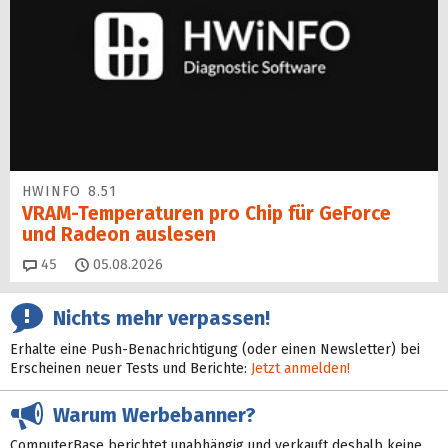
HWINFO 8.51
VRAM-Temperaturen pro Chip für GeForce
und Radeon auslesen
Kommentare
45
05.08.2026
Nichts mehr verpassen!
Erhalte eine Push-Benachrichtigung (oder einen Newsletter) bei
Erscheinen neuer Tests und Berichte:
Jetzt anmelden!
Warum Werbebanner?
ComputerBase berichtet unabhängig und verkauft deshalb keine