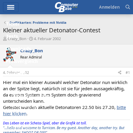
Hauptmenü
Anmelden
Grafikkarten: Probleme mit Nvidia
Ticker
Kleiner aktueller Detonator-Contest
Tests
E
E
Crazy_Bon
4. Februar 2002
r
r
Downloads
s
s
Crazy_Bon
t
t
Rear Admiral
e
e
Preisvergleich
l
l
l
l
4. Februar 2002
#1
Forum
e
t
r
a
Hier mal ein kleiner Auswahl welcher Detonator nun wirklich
Aktuelles
m
an der Spitze liegt, natürlich ist sie für jeden aussagekräftig,
da es vom System zum System doch gravierend
Empfohlene Inhalte
unterscheiden kann.
Neue Beiträge
Getestet wurden aktuelle Detonatoren 22.50 bis 27.20,
bitte
hier klicken
.
Neueste Aktivitäten
Das Leben ist ein Scheiss-Spiel, aber die Grafik ist toll.
Leserartikel
"...hello and welcome to Turrican. Be my guest. Another day, another try. But
remember: SHOOT OR DIE!"