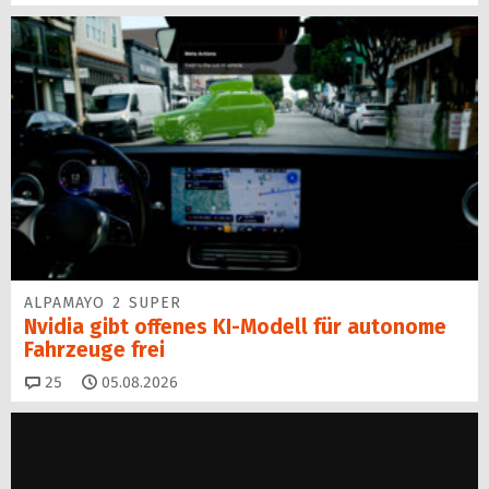
ALPAMAYO 2 SUPER
Nvidia gibt offenes KI-Modell für autonome
Fahrzeuge frei
Kommentare
25
05.08.2026