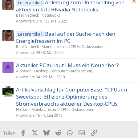
Anleitung zum Undervolting von
Leserartikel
n
aktuellen Intel+Nvidia Notebooks
g
Baal Netbeck
Notebooks
e
Antworten
219
22. Mai 2025
p
Baal auf der Suche nach den
i
Leserartikel
Energiefressern im PC
n
n
Baal Netbeck
Mainboards und CPUs: Diskussionen
Antworten
99
8. Mai 2024
t
Aktueller PC zu laut - Muss ein Neuer her?
A
Aldrakon
Desktop-Computer: Kaufberatung
Antworten
34
29. Mai 2019
Artikelvorschlag für ComputerBase: "CPUs im
Sweetspot: Effizienz-Optimierung des
Stromverbrauchs aktueller Desktop-CPUs"
Nixdorf
Mainboards und CPUs: Diskussionen
Antworten
16
4. Juni 2019
Facebook
X (Twitter)
Bluesky
Reddit
WhatsApp
E-Mail
Link
Teilen: