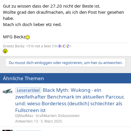
Gut zu wissen dass der 27.20 nicht der Beste ist.
Wollte grad den draufmachen, als ich den Post hier gesehen
habe.
Mach ich doch lieber etz ned.
MFG Beckz
Greetz Beckz -=I'm not a beer I'm
B
e
C
k
Z
=-
Du musst dich einloggen oder registrieren, um hier zu antworten.
Ähnliche Themen
Black Myth: Wukong - ein
Leserartikel
zweifelhafter Benchmark im aktuellen Parcour,
und: wieso Borderless (deutlich) schlechter als
Fullscreen ist
DJMadMax
Grafikkarten: Diskussionen
Antworten
13
5. März 2025