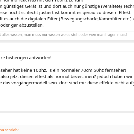
 günstiges Gerät ist und dort auch nur günstige (veraltete) Tec
se nocht schlecht justiert ist kommt es genau zu diesem Effekt.
lft es auch die digitalen Filter (Bewegungschärfe,Kammfilter etc.
 oder gar abzustellen.
 alles wissen, man muss nur wissen wo es steht oder wen man fragen muss!
ure bisherigen antworten!
nseher hat keine 100hz. is ein normaler 70cm 50hz fernseher!
also jetzt diesen effekt als normal bezeichnen? jedoch haben wi
e das vorgängermodell sein. dort sind mir diese effekte nicht aufg
a schrieb: