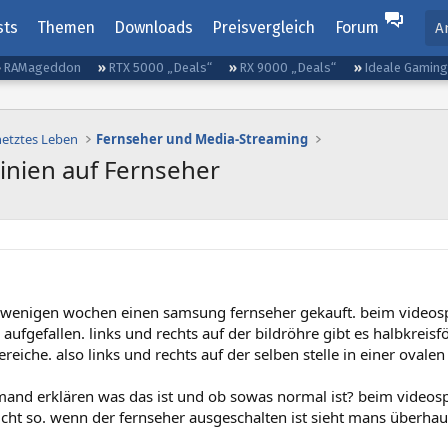
sts
Themen
Downloads
Preisvergleich
Forum
A
RAMageddon
RTX 5000 „Deals“
RX 9000 „Deals“
Ideale Gamin
netztes Leben
Fernseher und Media-Streaming
inien auf Fernseher
 wenigen wochen einen samsung fernseher gekauft. beim videosp
 aufgefallen. links und rechts auf der bildröhre gibt es halbkreis
ereiche. also links und rechts auf der selben stelle in einer oval
mand erklären was das ist und ob sowas normal ist? beim videos
cht so. wenn der fernseher ausgeschalten ist sieht mans überhaup