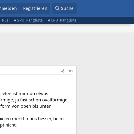
nmelden
Registrieren
Suche
g-PCs
GPU-Rangliste
CPU-Rangliste
#1
ielen ist mir nun etwas
förmige, ja fast schon ovalförmige
en form von oben bis unten.
pielen merkt mans besser, beim
t nicht.