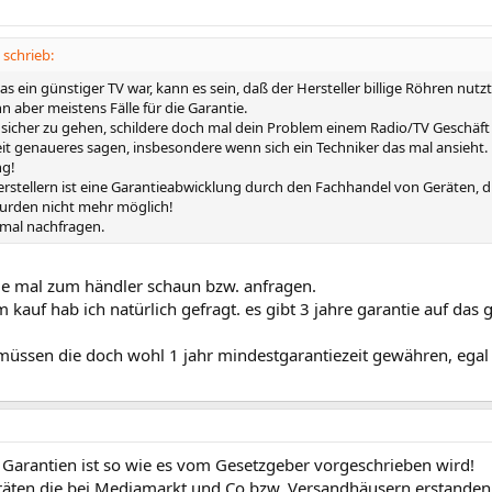
schrieb:
s ein günstiger TV war, kann es sein, daß der Hersteller billige Röhren nu
n aber meistens Fälle für die Garantie.
sicher zu gehen, schildere doch mal dein Problem einem Radio/TV Geschäft 
eit genaueres sagen, insbesondere wenn sich ein Techniker das mal ansieht.
ng!
Herstellern ist eine Garantieabwicklung durch den Fachhandel von Geräten, 
urden nicht mehr möglich!
 mal nachfragen.
de mal zum händler schaun bzw. anfragen.
 kauf hab ich natürlich gefragt. es gibt 3 jahre garantie auf das 
üssen die doch wohl 1 jahr mindestgarantiezeit gewähren, egal
 Garantien ist so wie es vom Gesetzgeber vorgeschrieben wird!
räten die bei Mediamarkt und Co bzw. Versandhäusern erstanden