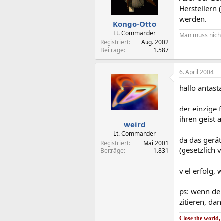
Herstellern
werden.
Kongo-Otto
Lt. Commander
Man muss nicht
Registriert
Aug. 2002
Beiträge
1.587
6. April 2004
hallo antas
der einzige 
ihren geist 
weird
Lt. Commander
da das gerät
Registriert
Mai 2001
(gesetzlich 
Beiträge
1.831
viel erfolg, 
ps: wenn der
zitieren, da
Close the world,