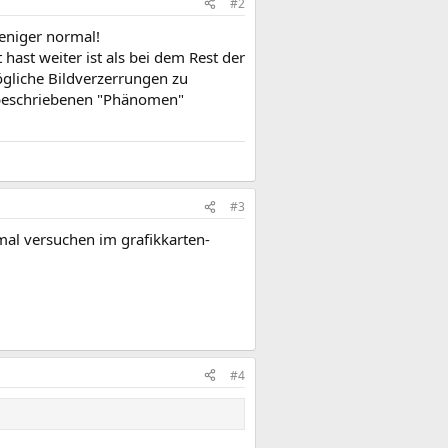
#2
weniger normal!
hast weiter ist als bei dem Rest der
ögliche Bildverzerrungen zu
r beschriebenen "Phänomen"
#3
 mal versuchen im grafikkarten-
#4