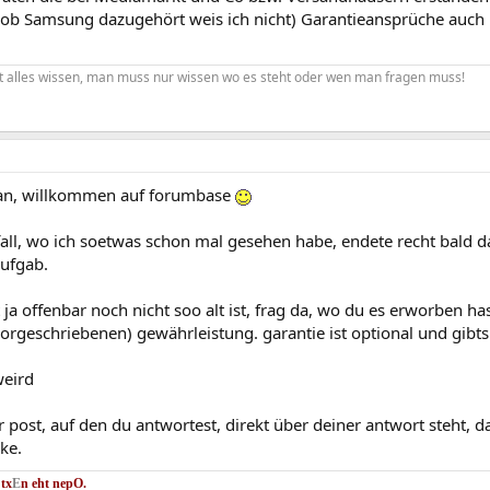
 (ob Samsung dazugehört weis ich nicht) Garantieansprüche auch 
 alles wissen, man muss nur wissen wo es steht oder wen man fragen muss!
tan, willkommen auf forumbase
fall, wo ich soetwas schon mal gesehen habe, endete recht bald d
aufgab.
 ja offenbar noch nicht soo alt ist, frag da, wo du es erworben ha
vorgeschriebenen) gewährleistung. garantie ist optional und gibts
weird
 post, auf den du antwortest, direkt über deiner antwort steht, d
nke.
 tx
E
n eht nep
O.