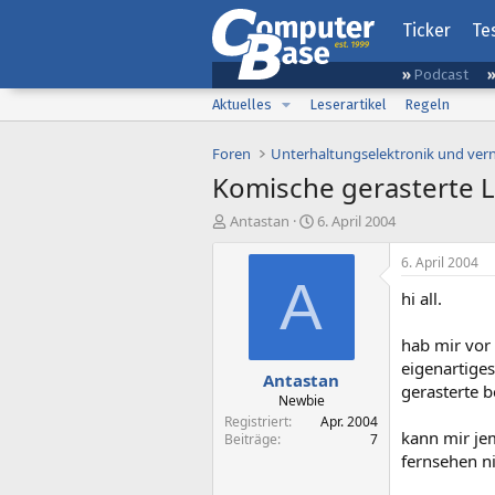
Ticker
Te
Podcast
Aktuelles
Leserartikel
Regeln
Foren
Unterhaltungselektronik und ver
Komische gerasterte L
E
E
Antastan
6. April 2004
r
r
s
s
6. April 2004
t
t
A
hi all.
e
e
l
l
l
l
hab mir vor
e
t
eigenartiges
Antastan
r
a
gerasterte b
m
Newbie
Registriert
Apr. 2004
kann mir je
Beiträge
7
fernsehen ni