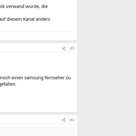
hnik verwand wurde, die
) auf diesem Kanal anders
#5
r noch einen samsung fernseher zu
efallen.
#6