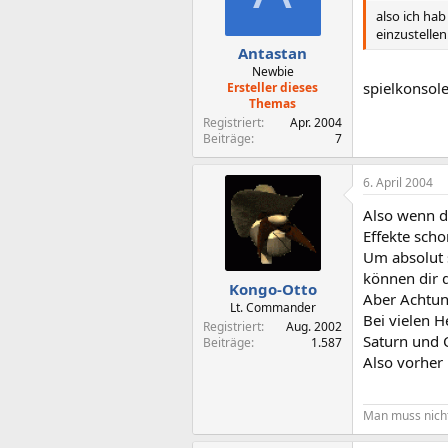
also ich hab
einzustelle
Antastan
Newbie
spielkonsole
Ersteller dieses
Themas
Registriert
Apr. 2004
Beiträge
7
6. April 2004
Also wenn da
Effekte scho
Um absolut 
können dir d
Kongo-Otto
Aber Achtun
Lt. Commander
Bei vielen H
Registriert
Aug. 2002
Saturn und 
Beiträge
1.587
Also vorher
Man muss nicht