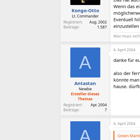
Wenn das ein
Kongo-Otto
möglicherwei
Lt. Commander
Eventuell hi
Registriert
Aug. 2002
einzustellen
Beiträge
1.587
Man muss nicht
6. April 2004
A
danke für e
also der fer
könnte man 
Antastan
hause. dürft
Newbie
Ersteller dieses
Themas
Registriert
Apr. 2004
Beiträge
7
6. April 2004
A
Green Mamb