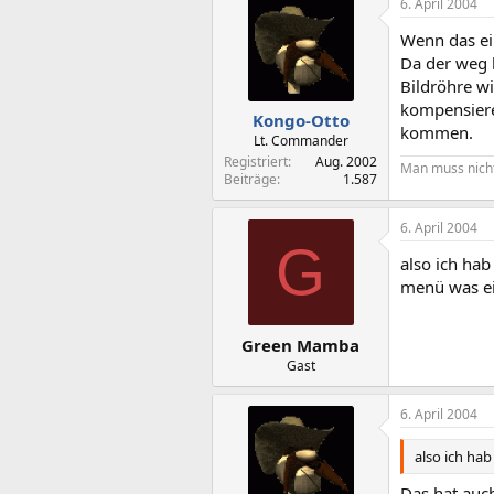
6. April 2004
Wenn das ei
Da der weg b
Bildröhre wi
kompensiere
Kongo-Otto
kommen.
Lt. Commander
Registriert
Aug. 2002
Man muss nicht
Beiträge
1.587
6. April 2004
G
also ich hab
menü was ei
Green Mamba
Gast
6. April 2004
also ich hab
Das hat auc