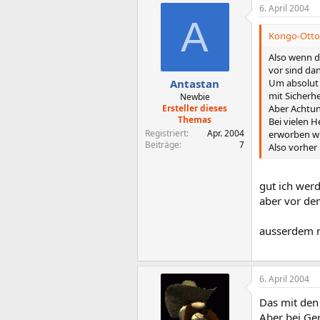
6. April 2004
A
Kongo-Otto 
Also wenn da
vor sind dan
Um absolut 
Antastan
mit Sicherh
Newbie
Aber Achtu
Ersteller dieses
Themas
Bei vielen 
Registriert
Apr. 2004
erworben w
Beiträge
7
Also vorher
gut ich wer
aber vor dem
ausserdem m
6. April 2004
Das mit den
Aber bei Ge