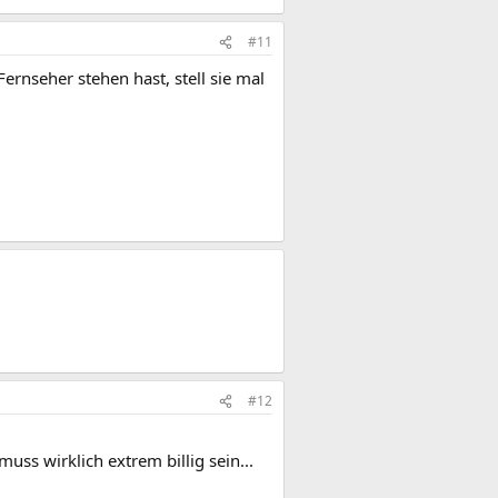
#11
nseher stehen hast, stell sie mal
#12
uss wirklich extrem billig sein...