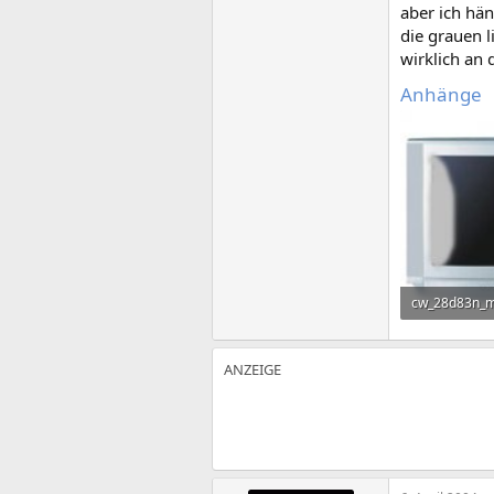
aber ich hän
die grauen l
wirklich an d
Anhänge
cw_28d83n_m
16,4 KB · Auf