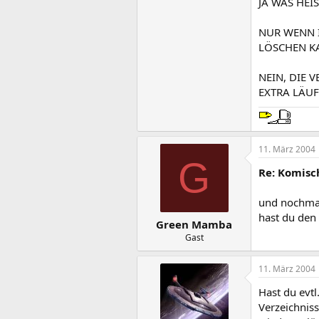
JA WAS HEI
NUR WENN I
LÖSCHEN K
NEIN, DIE 
EXTRA LÄUF
11. März 2004
G
Re: Komisch
und nochmal
hast du den
Green Mamba
Gast
11. März 2004
Hast du evt
Verzeichniss