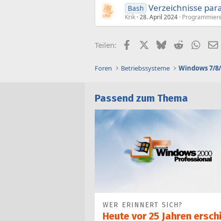
Verzeichnisse par
Bash
Krik
28. April 2024
Programmier
Facebook
X (Twitter)
Bluesky
Reddit
What
Teilen:
Foren
Betriebssysteme
Windows 7/8/
Passend zum Thema
WER ERINNERT SICH?
Heute vor 25 Jahren ersch