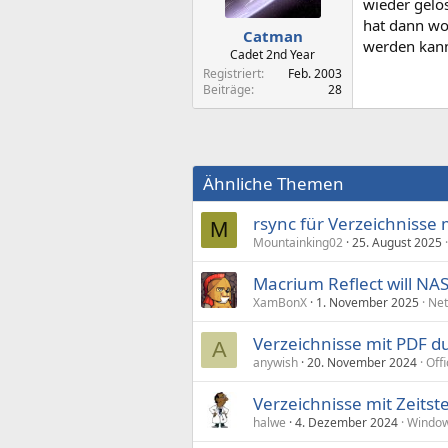
wieder gelö
hat dann wo
Catman
werden kann 
Cadet 2nd Year
Registriert
Feb. 2003
Beiträge
28
Ähnliche Themen
rsync für Verzeichnisse
M
Mountainking02
25. August 2025
Macrium Reflect will NAS
XamBonX
1. November 2025
Net
Verzeichnisse mit PDF d
A
anywish
20. November 2024
Off
Verzeichnisse mit Zeits
halwe
4. Dezember 2024
Window