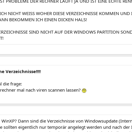
SST PROBLEME DER RECHNER LÄUFT JA UND IST EINE ECHTE RE
CH NICHT WEISS WOHER DIESE VERZEICHNISSE KOMMEN UND I
ANN BEKOMMEN ICH EINEN DICKEN HALS!
VERZEICHNISSE SIND NICHT AUF DER WINDOWS PARTITION SOND
T!
e Verzeichnisse!!!!
 die frage:
 rechner mal nach viren scannen lassen?
l. WinXP? Dann sind die Verzeichnisse von Windowsupdate (Inter
e sollten eigentlich nur temporär angelegt werden und nach der I