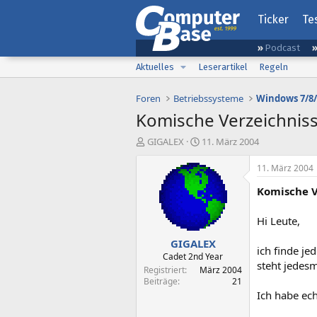
Ticker
Te
Podcast
Aktuelles
Leserartikel
Regeln
Foren
Betriebssysteme
Windows 7/8/
Komische Verzeichniss
E
E
GIGALEX
11. März 2004
r
r
s
s
11. März 2004
t
t
Komische Ve
e
e
l
l
l
l
Hi Leute,
e
t
GIGALEX
r
a
ich finde j
m
Cadet 2nd Year
steht jedesm
Registriert
März 2004
Beiträge
21
Ich habe ech