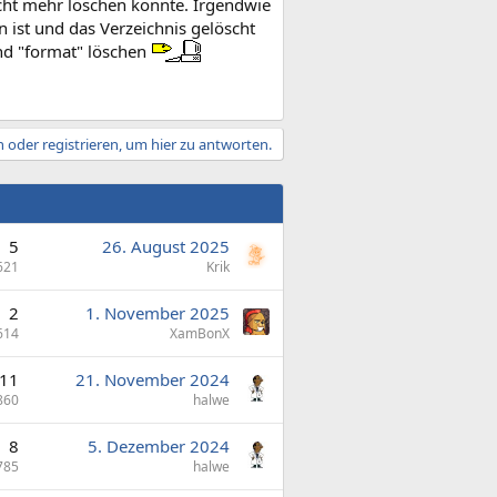
cht mehr löschen konnte. Irgendwie
ist und das Verzeichnis gelöscht
und "format" löschen
 oder registrieren, um hier zu antworten.
5
26. August 2025
621
Krik
2
1. November 2025
614
XamBonX
11
21. November 2024
860
halwe
8
5. Dezember 2024
785
halwe