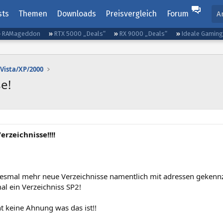
sts
Themen
Downloads
Preisvergleich
Forum
A
RAMageddon
RTX 5000 „Deals“
RX 9000 „Deals“
Ideale Gamin
Vista/XP/2000
e!
rzeichnisse!!!!
edesmal mehr neue Verzeichnisse namentlich mit adressen gekennz
al ein Verzeichniss SP2!
t keine Ahnung was das ist!!