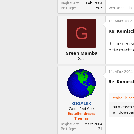
Registriert
Feb. 2004
Beiträge
507
Wer kennt ein 
11. März 2004
G
Re: Komisch
ihr beiden s
bitte macht 
Green Mamba
Gast
11. März 2004
Re: Komisch
stabeule sch
GIGALEX
na mensch d
Cadet 2nd Year
windowspart
Ersteller dieses
Themas
Registriert
März 2004
Beiträge
21