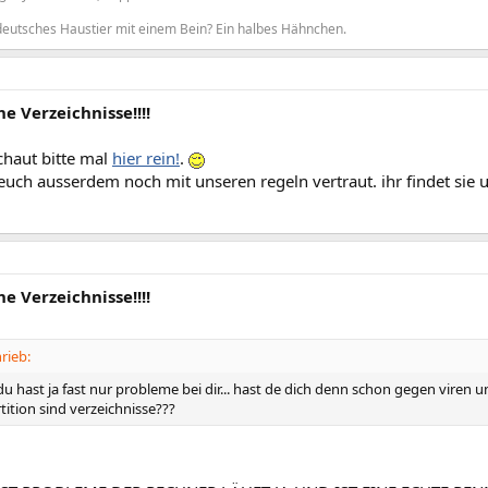
deutsches Haustier mit einem Bein? Ein halbes Hähnchen.
e Verzeichnisse!!!!
chaut bitte mal
hier rein!
.
euch ausserdem noch mit unseren regeln vertraut. ihr findet sie u
e Verzeichnisse!!!!
rieb:
u hast ja fast nur probleme bei dir... hast de dich denn schon gegen viren 
ition sind verzeichnisse???