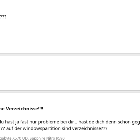
t???
e Verzeichnisse!!!!
 hast ja fast nur probleme bei dir... hast de dich denn schon g
?? auf der windowspartition sind verzeichnisse???
gabyte X570 UD, Sapphire Nitro R590