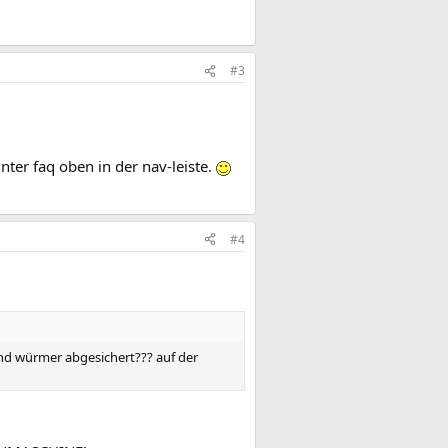
#3
nter faq oben in der nav-leiste.
#4
und würmer abgesichert??? auf der