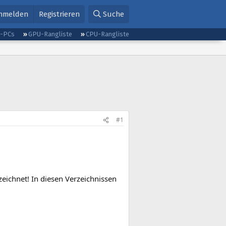
nmelden
Registrieren
Suche
g-PCs
GPU-Rangliste
CPU-Rangliste
#1
eichnet! In diesen Verzeichnissen