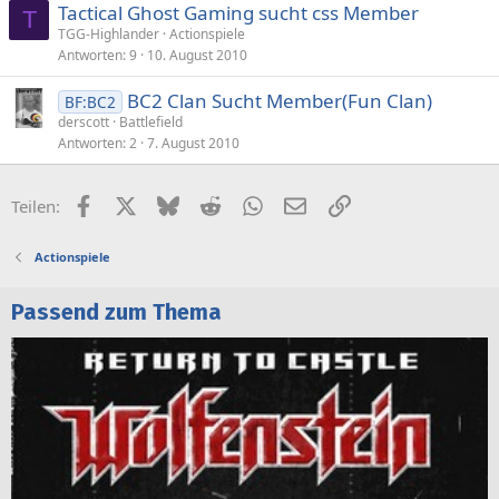
Tactical Ghost Gaming sucht css Member
T
TGG-Highlander
Actionspiele
Antworten
9
10. August 2010
BC2 Clan Sucht Member(Fun Clan)
BF:BC2
derscott
Battlefield
Antworten
2
7. August 2010
Facebook
X (Twitter)
Bluesky
Reddit
WhatsApp
E-Mail
Link
Teilen:
Actionspiele
Passend zum Thema