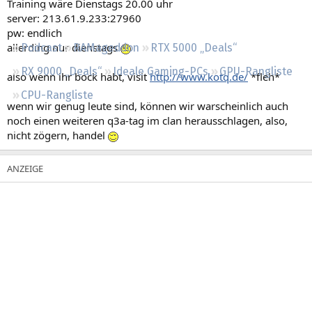
Training wäre Dienstags 20.00 uhr
Regeln
server: 213.61.9.233:27960
pw: endlich
allerding nur dienstags
Podcast
RAMageddon
RTX 5000 „Deals“
RX 9000 „Deals“
Ideale Gaming-PCs
GPU-Rangliste
also wenn ihr bock habt, visit
http://www.kotq.de/
*fleh*
CPU-Rangliste
wenn wir genug leute sind, können wir warscheinlich auch
noch einen weiteren q3a-tag im clan herausschlagen, also,
nicht zögern, handel