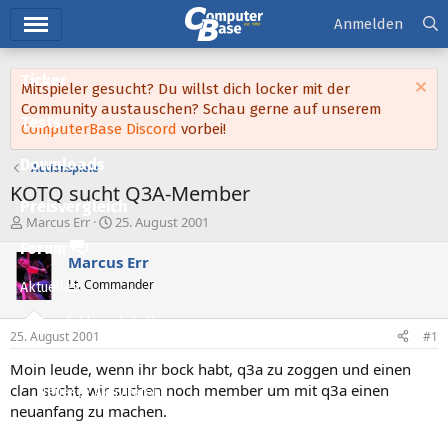
Hauptmenü
Anmelden
Ticker
Mitspieler gesucht? Du willst dich locker mit der
Community austauschen? Schau gerne auf unserem
Tests
ComputerBase Discord
vorbei!
Downloads
Actionspiele
KOTQ sucht Q3A-Member
Preisvergleich
E
E
Marcus Err
25. August 2001
r
r
Forum
s
s
Marcus Err
t
t
Lt. Commander
Aktuelles
e
e
l
l
Empfohlene Inhalte
l
l
25. August 2001
#1
e
t
Neue Beiträge
r
a
Moin leude, wenn ihr bock habt, q3a zu zoggen und einen
m
clan sucht, wir suchen noch member um mit q3a einen
Neueste Aktivitäten
neuanfang zu machen.
Leserartikel