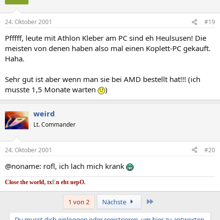
24. Oktober 2001
#19
Pfffff, leute mit Athlon Kleber am PC sind eh Heulsusen! Die
meisten von denen haben also mal einen Koplett-PC gekauft.
Haha.
Sehr gut ist aber wenn man sie bei AMD bestellt hat!!! (ich
musste 1,5 Monate warten
)
weird
Lt. Commander
24. Oktober 2001
#20
@noname: rofl, ich lach mich krank
Close the world, tx
E
n eht nep
O.
Letzte
1 von 2
Nächste
Du musst dich einloggen oder registrieren, um hier zu antworten.