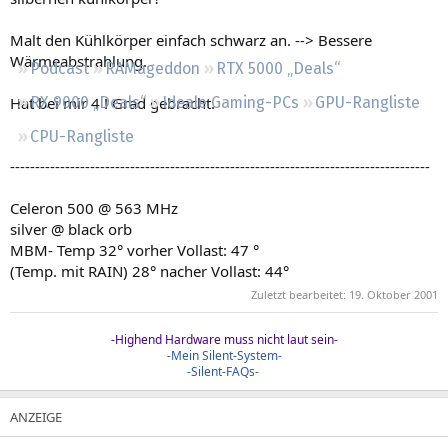
Regeln
Malt den Kühlkörper einfach schwarz an. --> Bessere
Wärmeabstrahlung.
Podcast
RAMageddon
RTX 5000 „Deals“
Hat bei mir 4 ! Grad gebracht.
RX 9000 „Deals“
Ideale Gaming-PCs
GPU-Rangliste
CPU-Rangliste
------------------------------------------------------------------------------------
Celeron 500 @ 563 MHz
silver @ black orb
MBM- Temp 32° vorher Vollast: 47 °
(Temp. mit RAIN) 28° nacher Vollast: 44°
Zuletzt bearbeitet:
19. Oktober 2001
-Highend Hardware muss nicht laut sein-
-Mein Silent-System-
-Silent-FAQs-