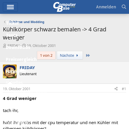
Hauptmenü
Anmelden
Gehäuse und Modding
Ticker
Kühlkörper schwarz bemalen -> 4 Grad
Tests
weniger
E
E
FRIDAY
19. Oktober 2001
Downloads
r
r
Letzte
1 von 2
Nächste
s
s
Preisvergleich
t
t
e
e
FRIDAY
l
l
Forum
Lieutenant
l
l
e
t
Aktuelles
r
a
19. Oktober 2001
#1
m
Empfohlene Inhalte
4 Grad weniger
Neue Beiträge
tach ihr,
Neueste Aktivitäten
habt ihr probs mit der cpu temperatur und nen Kühler mit
Leserartikel
silbernen kühlkörper?