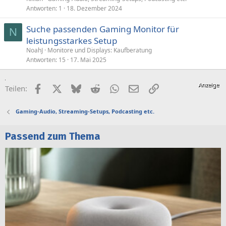
p
Antworten
1
18. Dezember 2024
e
Suche passenden Gaming Monitor für
r
N
leistungsstarkes Setup
r
t
NoahJ
Monitore und Displays: Kaufberatung
Antworten
15
17. Mai 2025
Facebook
X (Twitter)
Bluesky
Reddit
WhatsApp
E-Mail
Link
Teilen:
Gaming-Audio, Streaming-Setups, Podcasting etc.
Passend zum Thema