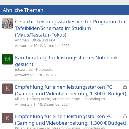
Ähnliche Themen
Gesucht: Leistungsstarkes Vektor-Programm für
Tafelbilder/Schemata im Studium
(Maus/Tastatur-Fokus)
Ahriman
Office und Text
Antworten
10
2. November 2025
Kaufberatung für leistungsstarkes Notebook
M
gesucht
mbassanus
Notebooks
Antworten
9
18. Juni 2025
Empfehlung für einen leistungsstarken PC
K
e
(Gaming und Videobearbeitung, 1.300 € Budget)
s
Killian
Gaming-Audio, Streaming-Setups, Podcasting etc.
p
Antworten
1
18. Dezember 2024
e
Empfehlung für einen leistungsstarken PC
r
K
e
(Gaming und Videobearbeitung, 1.300 € Budget)
r
s
t
Killian
Gaming-Audio, Streaming-Setups, Podcasting etc.