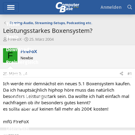
Hauptmenü
Anmelden
Gaming-Audio, Streaming-Setups, Podcasting etc.
Ticker
Leistungsstarkes Boxensystem?
Tests
E
E
F!reFoX
25. März 2004
r
r
Downloads
s
s
F!reFoX
F
t
t
Newbie
e
e
Preisvergleich
l
l
l
l
25. März 2004
#1
Forum
e
t
r
a
Ich werde mir demnächst ein neues 5.1 Boxensystem kaufen.
Aktuelles
m
Da ich hauptsäcjhlich hiphop höre muss das natürlich
besonders Leistungsstark sein. Da wollte ich halt einfach mal
Empfohlene Inhalte
nachfragen ob ihr besonders gutes kennt?
Neue Beiträge
es sollte aber auf keinen fall mehr als 200€ kosten!
Neueste Aktivitäten
mfG F!reFoX
Leserartikel