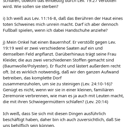
Schläfen, obwohl das eindeutig durch Lev. 19:27 verboten
wird. Wie sollen sie sterben?
i) Ich weiß aus Lev. 11:16-8, daß das Berühren der Haut eines
toten Schweines mich unrein macht. Darf ich aber dennoch
Fußball spielen, wenn ich dabei Handschuhe anziehe?
j) Mein Onkel hat einen Bauernhof. Er verstößt gegen Lev.
19:19 weil er zwei verschiedene Saaten auf ein und
demselben Feld anpflanzt. Darüberhinaus trägt seine Frau
Kleider, die aus zwei verschiedenen Stoffen gemacht sind
(Baumwolle/Polyester). Er flucht und lästert außerdem recht
oft. Ist es wirklich notwendig, daß wir den ganzen Aufwand
betreiben, das komplette Dorf
zusammenzuholen, um sie zu steinigen (Lev. 24:10-16)?
Genügt es nicht, wenn wir sie in einer kleinen, familiären
Zeremonie verbrennen, wie man es ja auch mit Leuten macht,
die mit ihren Schwiegermüttern schlafen? (Lev. 20:14)
Ich weiß, dass Sie sich mit diesen Dingen ausführlich
beschäftigt haben, daher bin ich auch zuversichtlich, daß Sie
uns behilflich sein können.