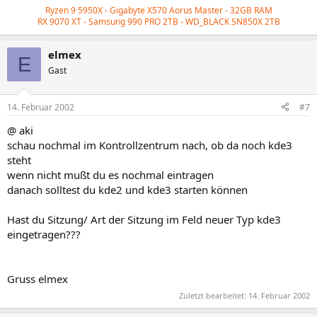
Ryzen 9 5950X - Gigabyte X570 Aorus Master - 32GB RAM
RX 9070 XT - Samsung 990 PRO 2TB - WD_BLACK
SN850X 2TB
elmex
E
Gast
14. Februar 2002
#7
@ aki
schau nochmal im Kontrollzentrum nach, ob da noch kde3
steht
wenn nicht mußt du es nochmal eintragen
danach solltest du kde2 und kde3 starten können
Hast du Sitzung/ Art der Sitzung im Feld neuer Typ kde3
eingetragen???
Gruss elmex
Zuletzt bearbeitet:
14. Februar 2002