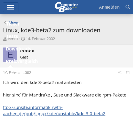
Hauptmenü
Anmelden
Linux
Ticker
Linux, kde3-beta2 zum downloaden
Tests
E
E
elmex
14. Februar 2002
r
r
Downloads
s
s
elmex
E
t
t
Gast
e
e
Preisvergleich
l
l
l
l
14. Februar 2002
#1
Forum
e
t
r
a
Ich wird den kde 3-beta2 mal antesten
Aktuelles
m
hier sind für Mandrake , Suse und Slackware die rpm-Pakete
Empfohlene Inhalte
Neue Beiträge
ftp://sunsite.informatik.rwth-
aachen.de/pub/Linux/kde/unstable/kde-3.0-beta2
Neueste Aktivitäten
Leserartikel