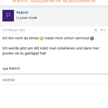
RX 9070 XT - Samsung 990 PRO 2TB - WD_BLACK
SN850X 2TB
PeDrO
P
Lt. Junior Grade
14. Februar 2002
#11
Ich bin noch da elmex
Haste mich schon vermisst
Ich werde jetzt am WE kde3 mal installieren und dann hier
posten ob es geklappt hat!
cya PeDrO