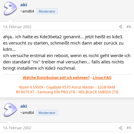
aki
~amd64
Moderator
14. Februar 2002
#8
ahja.. ich hatte es Kde3beta2 genannt... jetzt heißt es kde3.
es versucht zu starten, schmeißt mich dann aber zurück zu
kdm...
ich versuche erstmal ein reboot, wenn es nicht geht werde ich
den standard "nv" treiber mal versuchen... falls alles nichts
bringt installiere ich Kde3 nochmal.
Welche Distribution soll ich nehmen?
-
Linux-FAQ
Ryzen 9 5950X - Gigabyte X570 Aorus Master - 32GB RAM
RX 9070 XT - Samsung 990 PRO 2TB - WD_BLACK
SN850X 2TB
aki
~amd64
Moderator
14. Februar 2002
#9