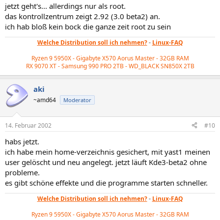
jetzt geht's... allerdings nur als root.
das kontrollzentrum zeigt 2.92 (3.0 beta2) an.
ich hab bloß kein bock die ganze zeit root zu sein
Welche Distribution soll ich nehmen?
-
Linux-FAQ
Ryzen 9 5950X - Gigabyte X570 Aorus Master - 32GB RAM
RX 9070 XT - Samsung 990 PRO 2TB - WD_BLACK
SN850X 2TB
aki
~amd64
Moderator
14. Februar 2002
#10
habs jetzt.
ich habe mein home-verzeichnis gesichert, mit yast1 meinen
user gelöscht und neu angelegt. jetzt läuft Kde3-beta2 ohne
probleme.
es gibt schöne effekte und die programme starten schneller.
Welche Distribution soll ich nehmen?
-
Linux-FAQ
Ryzen 9 5950X - Gigabyte X570 Aorus Master - 32GB RAM