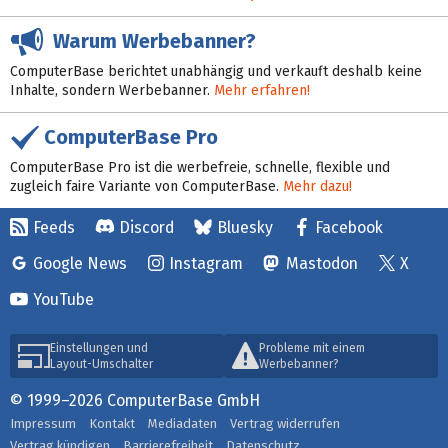
Warum Werbebanner?
ComputerBase berichtet unabhängig und verkauft deshalb keine
Inhalte, sondern Werbebanner.
Mehr erfahren!
ComputerBase Pro
ComputerBase Pro ist die werbefreie, schnelle, flexible und
zugleich faire Variante von ComputerBase.
Mehr dazu!
Feeds
Discord
Bluesky
Facebook
Google News
Instagram
Mastodon
X
YouTube
Einstellungen und
Probleme mit einem
Layout-Umschalter
Werbebanner?
© 1999–2026 ComputerBase GmbH
Impressum
Kontakt
Mediadaten
Vertrag widerrufen
Vertrag kündigen
Barrierefreiheit
Datenschutz