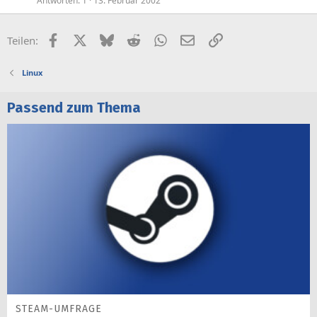
Antworten
1
13. Februar 2002
Facebook
X (Twitter)
Bluesky
Reddit
WhatsApp
E-Mail
Link
Teilen:
Linux
Passend zum Thema
STEAM-UMFRAGE