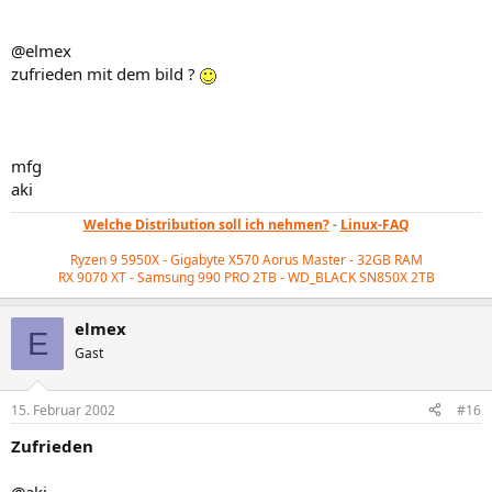
@elmex
zufrieden mit dem bild ?
mfg
aki
Welche Distribution soll ich nehmen?
-
Linux-FAQ
Ryzen 9 5950X - Gigabyte X570 Aorus Master - 32GB RAM
RX 9070 XT - Samsung 990 PRO 2TB - WD_BLACK
SN850X 2TB
elmex
E
Gast
15. Februar 2002
#16
Zufrieden
@aki