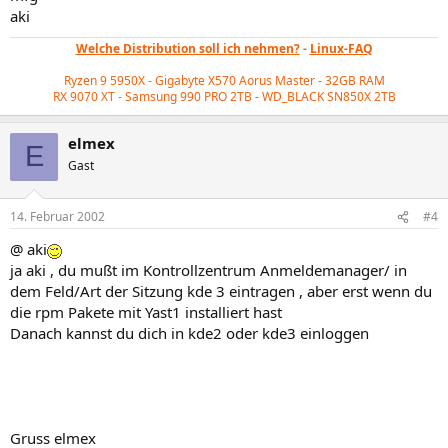
aki
Welche Distribution soll ich nehmen?
-
Linux-FAQ
Ryzen 9 5950X - Gigabyte X570 Aorus Master - 32GB RAM
RX 9070 XT - Samsung 990 PRO 2TB - WD_BLACK
SN850X 2TB
elmex
E
Gast
14. Februar 2002
#4
@ aki
ja aki , du mußt im Kontrollzentrum Anmeldemanager/ in
dem Feld/Art der Sitzung kde 3 eintragen , aber erst wenn du
die rpm Pakete mit Yast1 installiert hast
Danach kannst du dich in kde2 oder kde3 einloggen
Gruss elmex