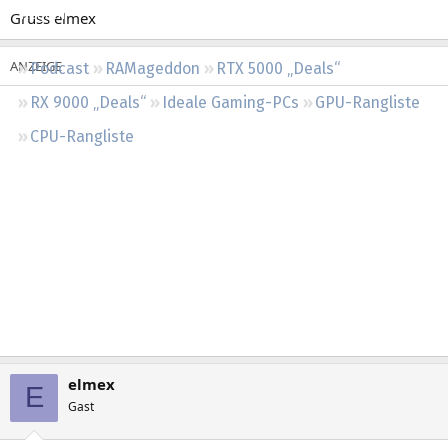
Regeln
Gruss elmex
Podcast
RAMageddon
RTX 5000 „Deals“
RX 9000 „Deals“
Ideale Gaming-PCs
GPU-Rangliste
CPU-Rangliste
elmex
E
Gast