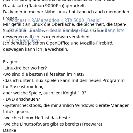
Regeln
Grafikkarte (Radeon 9000Pro) geruckelt.
Da keiner in meiner Nähe Linux hat kann ich auch niemanden
Fragen.
Podcast
RAMageddon
RTX 5000 „Deals“
Mir gefällt an Linux die Oberfläche, die Sicherheit, die Open-
Source-Idee und das es nicht von Microsoft kommt ,
RX 9000 „Deals“
Ideale Gaming-PCs
GPU-Rangliste
deswegen will ich es irgendwan verstehen.
CPU-Rangliste
Ich benutze ja schon OpenOffice und Mozilla-Firebird,
deswegen kann ich ja wechseln.
Fragen:
-Linuxtreiber wo her?
-wo sind die besten Hilfeseiten im Netz?
-das ich unter Linux spielen kann mit den neuen Programm
für Suse ist mir klar,
aber welche Spiele, auch Jedi Knight 1-3?
- DVD anschauen?
-Systemchecktools, die mir ähnlich Windows Geräte-Manager
Info's geben.
-welches Linux-Heft ist das beste
-welche Linuxsoftware gibt es bereits (Freeware)
Danke