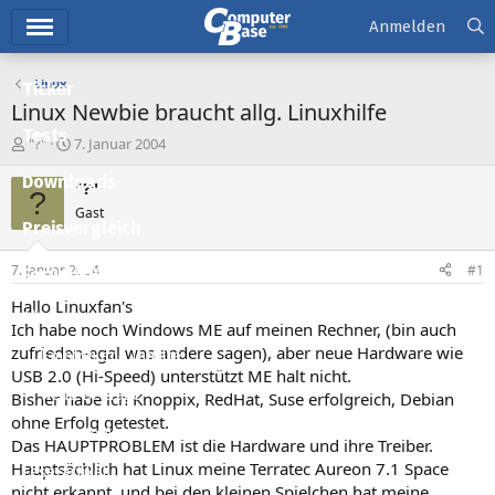
Hauptmenü
Anmelden
Linux
Ticker
Linux Newbie braucht allg. Linuxhilfe
Tests
E
E
"?"
7. Januar 2004
r
r
Downloads
s
s
"?"
?
t
t
Gast
e
e
Preisvergleich
l
l
l
l
7. Januar 2004
#1
Forum
e
t
r
a
Hallo Linuxfan's
Aktuelles
m
Ich habe noch Windows ME auf meinen Rechner, (bin auch
zufrieden-egal was andere sagen), aber neue Hardware wie
Empfohlene Inhalte
USB 2.0 (Hi-Speed) unterstützt ME halt nicht.
Neue Beiträge
Bisher habe ich Knoppix, RedHat, Suse erfolgreich, Debian
ohne Erfolg getestet.
Neueste Aktivitäten
Das HAUPTPROBLEM ist die Hardware und ihre Treiber.
Hauptsächlich hat Linux meine Terratec Aureon 7.1 Space
Leserartikel
nicht erkannt, und bei den kleinen Spielchen hat meine