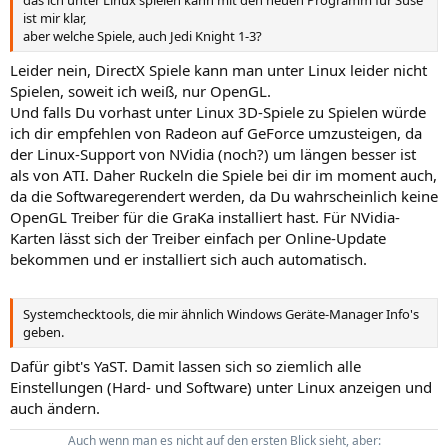
das ich unter Linux spielen kann mit den neuen Programm für Suse
ist mir klar,
aber welche Spiele, auch Jedi Knight 1-3?
Leider nein, DirectX Spiele kann man unter Linux leider nicht
Spielen, soweit ich weiß, nur OpenGL.
Und falls Du vorhast unter Linux 3D-Spiele zu Spielen würde
ich dir empfehlen von Radeon auf GeForce umzusteigen, da
der Linux-Support von NVidia (noch?) um längen besser ist
als von ATI. Daher Ruckeln die Spiele bei dir im moment auch,
da die Softwaregerendert werden, da Du wahrscheinlich keine
OpenGL Treiber für die GraKa installiert hast. Für NVidia-
Karten lässt sich der Treiber einfach per Online-Update
bekommen und er installiert sich auch automatisch.
Systemchecktools, die mir ähnlich Windows Geräte-Manager Info's
geben.
Dafür gibt's YaST. Damit lassen sich so ziemlich alle
Einstellungen (Hard- und Software) unter Linux anzeigen und
auch ändern.
Auch wenn man es nicht auf den ersten Blick sieht, aber: