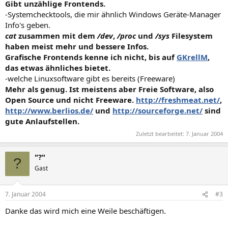
Gibt unzählige Frontends.
-Systemchecktools, die mir ähnlich Windows Geräte-Manager
Info's geben.
cat
zusammen mit dem
/dev
,
/proc
und
/sys
Filesystem
haben meist mehr und bessere Infos.
Grafische Frontends kenne ich nicht, bis auf
GKrellM
,
das etwas ähnliches bietet.
-welche Linuxsoftware gibt es bereits (Freeware)
Mehr als genug. Ist meistens aber Freie Software, also
Open Source und nicht Freeware.
http://freshmeat.net/
,
http://www.berlios.de/
und
http://sourceforge.net/
sind
gute Anlaufstellen.
Zuletzt bearbeitet:
7. Januar 2004
"?"
?
Gast
7. Januar 2004
#3
Danke das wird mich eine Weile beschäftigen.