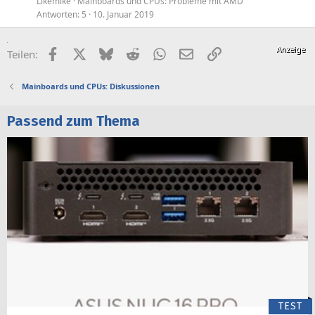
Likemike
Mainboards und CPUs: Probleme mit AMD
Antworten
5
10. Januar 2019
Facebook
X (Twitter)
Bluesky
Reddit
WhatsApp
E-Mail
Link
Teilen:
Mainboards und CPUs: Diskussionen
Passend zum Thema
TEST