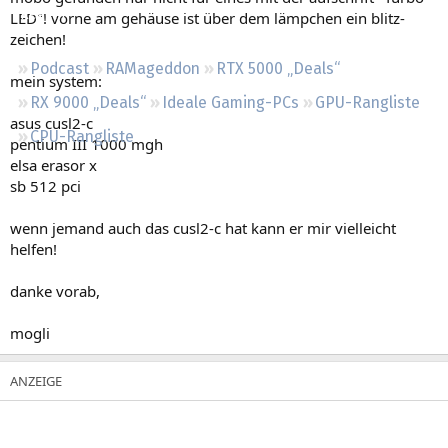
Regeln
LED"! vorne am gehäuse ist über dem lämpchen ein blitz-
zeichen!
Podcast
RAMageddon
RTX 5000 „Deals“
mein system:
RX 9000 „Deals“
Ideale Gaming-PCs
GPU-Rangliste
asus cusl2-c
CPU-Rangliste
pentium III 1000 mgh
elsa erasor x
sb 512 pci
wenn jemand auch das cusl2-c hat kann er mir vielleicht
helfen!
danke vorab,
mogli