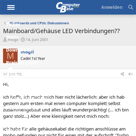
Hauptmenü
Anmelden
Mainboards und CPUs: Diskussionen
Ticker
Mainboard/Gehäuse LED Verbindungen??
Tests
E
E
mogli
14. Juni 2001
r
r
Downloads
s
s
mogli
M
t
t
Cadet 1st Year
e
e
Preisvergleich
l
l
l
l
14. Juni 2001
#1
Forum
e
t
r
a
Hi,
Aktuelles
m
ich hoffe, ich mach mich hier nicht lächerlich: aber ich hab
Empfohlene Inhalte
gestern zum ersten mal einen computer komplett selbst
Neue Beiträge
zusammengebaut und alles läuft wunderprächtig! (... ich bin
ganz stolz...) Aber eine kleinigkeit nervt mich noch:
Neueste Aktivitäten
ich habe für alle gehäusekabel die richtigen anschlüsse am
Leserartikel
mobo gefunden nur nicht für eines mit der aufschrift "Turbo