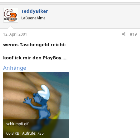
TeddyBiker
LaBuenaAlma
12. April 2001
#19
wenns Taschengeld reicht:
koof ick mir den PlayBoy.....
Anhänge
schlumpfi.gif
60,8 KB · Aufrufe: 735