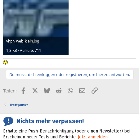
vhpn_web_klein.jpg
1,3 KB · Aufrufe: 711
Du musst dich einloggen oder registrieren, um hier zu antworten.
Facebook
X (Twitter)
Bluesky
Reddit
WhatsApp
E-Mail
Link
Teilen:
Treffpunkt
Nichts mehr verpassen!
Erhalte eine Push-Benachrichtigung (oder einen Newsletter) bei
Erscheinen neuer Tests und Berichte:
Jetzt anmelden!