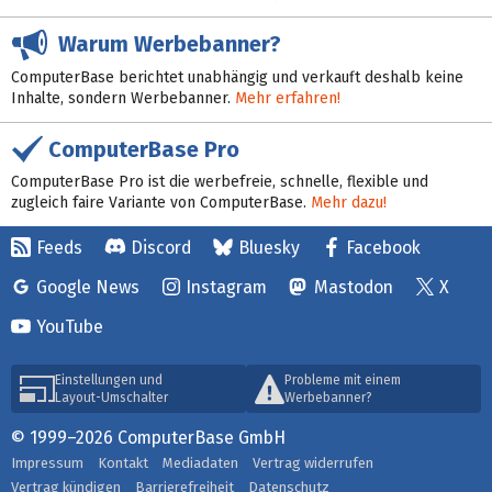
Warum Werbebanner?
ComputerBase berichtet unabhängig und verkauft deshalb keine
Inhalte, sondern Werbebanner.
Mehr erfahren!
ComputerBase Pro
ComputerBase Pro ist die werbefreie, schnelle, flexible und
zugleich faire Variante von ComputerBase.
Mehr dazu!
Feeds
Discord
Bluesky
Facebook
Google News
Instagram
Mastodon
X
YouTube
Einstellungen und
Probleme mit einem
Layout-Umschalter
Werbebanner?
© 1999–2026 ComputerBase GmbH
Impressum
Kontakt
Mediadaten
Vertrag widerrufen
Vertrag kündigen
Barrierefreiheit
Datenschutz