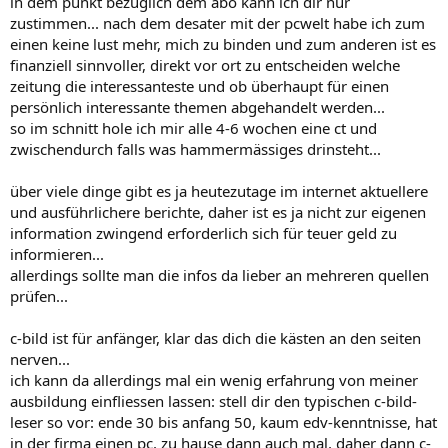
in dem punkt bezüglich dem abo kann ich dir nur
zustimmen... nach dem desater mit der pcwelt habe ich zum
einen keine lust mehr, mich zu binden und zum anderen ist es
finanziell sinnvoller, direkt vor ort zu entscheiden welche
zeitung die interessanteste und ob überhaupt für einen
persönlich interessante themen abgehandelt werden...
so im schnitt hole ich mir alle 4-6 wochen eine ct und
zwischendurch falls was hammermässiges drinsteht...
über viele dinge gibt es ja heutezutage im internet aktuellere
und ausführlichere berichte, daher ist es ja nicht zur eigenen
information zwingend erforderlich sich für teuer geld zu
informieren...
allerdings sollte man die infos da lieber an mehreren quellen
prüfen...
c-bild ist für anfänger, klar das dich die kästen an den seiten
nerven...
ich kann da allerdings mal ein wenig erfahrung von meiner
ausbildung einfliessen lassen: stell dir den typischen c-bild-
leser so vor: ende 30 bis anfang 50, kaum edv-kenntnisse, hat
in der firma einen pc, zu hause dann auch mal, daher dann c-