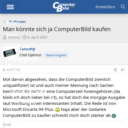
Hauptmenü
Anmelden
Treffpunkt
Ticker
Man könnte sich ja ComputerBild kaufen
Tests
E
E
Tommy
8. April 2001
r
r
Downloads
s
s
Tommy
t
t
Chef-Optimist
Teammitglied
e
e
Preisvergleich
l
l
l
l
8. April 2001
#1
Forum
e
t
r
a
Mal davon abgesehen, dass die ComputerBild ziemlich
Aktuelles
m
unqualifiziert ist und auch meiner Meinung nach Sachen
beinhaltet die nicht in eine Computerzeit hineingehören (da
Empfohlene Inhalte
bleib ich doch lieber bei c't), so hat doch die morgige Ausgabe
Neue Beiträge
laut Werbung einen interessanten Inhalt. Die Rede ist von
Microsoft Encarta 99 Plus.
Naja aber der Gedanke
Neueste Aktivitäten
ComputerBild zu kaufen schreckt mich doch stärker ab
Leserartikel
Gruß