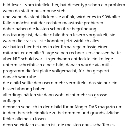
bild-leser... vom intellekt her, hat dieser typ schon ein problem
wenn da statt maus mouse steht...
und wenn da steht klicken sie auf ok, wird er es in 90% aller
fälle zunächst mit der rechten maustaste probieren...
daher haben die kästen schon ihre begründung...
das traurige ist, das die c-bild ihren lesern vorgaukelt, sie
wären die cracks... sie könnten jetzt wirklich alles...
wir hatten hier bei uns in der firma regelmässig einen
mitarbeiter der alle 3 tage seinen rechner zerschossen hatte,
aber NIE schuld war... irgendwann entdeckte ein kollege
unterm schreibtisch eine c-bild, danach wurde via müll-
programm die festplatte vollgemacht, für ihn gesperrt...
danach war ruhe...
die c-bild sollte den usern mehr vermitteln, das sie nur ein
bisserl ahnung haben...
allerdings hätten sie dann wohl nicht mehr so grosse
auflagen...
dennoch sehe ich in der c-bild für anfänger DAS magazin um
in dem bereich einblicke zu bekommen und grundsätzliche
fehler alleine zu lösen...
denn so einfach es auch ist, die meisten daus schaffen es