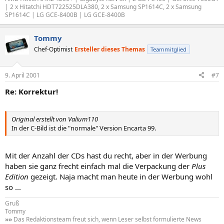
| 2 x Hitatchi HDT722525DLA380, 2 x Samsung SP1614C, 2 x Samsung
SP1614C | LG GCE-8400B | LG GCE-8400B
Tommy
Chef-Optimist
Ersteller dieses Themas
Teammitglied
9. April 2001
#7
Re: Korrektur!
Original erstellt von Valium110
In der C-Bild ist die "normale" Version Encarta 99.
Mit der Anzahl der CDs hast du recht, aber in der Werbung
haben sie ganz frecht einfach mal die Verpackung der
Plus
Edition
gezeigt. Naja macht man heute in der Werbung wohl
so ...
Gruß
Tommy
»»
Das Redaktionsteam freut sich, wenn Leser selbst formulierte News