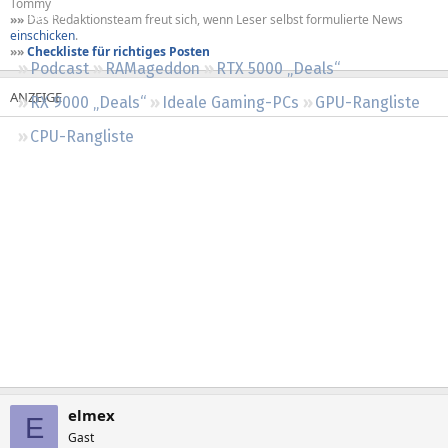
Tommy
Regeln
»»
Das Redaktionsteam freut sich, wenn Leser selbst formulierte News
einschicken
.
»»
Checkliste für richtiges Posten
Podcast
RAMageddon
RTX 5000 „Deals“
RX 9000 „Deals“
Ideale Gaming-PCs
GPU-Rangliste
CPU-Rangliste
elmex
E
Gast