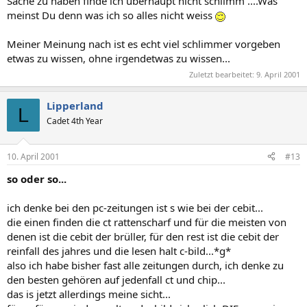
Sache zu haben finde ich überhaupt nicht schlimm ....Was
meinst Du denn was ich so alles nicht weiss
Meiner Meinung nach ist es echt viel schlimmer vorgeben
etwas zu wissen, ohne irgendetwas zu wissen...
Zuletzt bearbeitet:
9. April 2001
Lipperland
L
Cadet 4th Year
10. April 2001
#13
so oder so...
ich denke bei den pc-zeitungen ist s wie bei der cebit...
die einen finden die ct rattenscharf und für die meisten von
denen ist die cebit der brüller, für den rest ist die cebit der
reinfall des jahres und die lesen halt c-bild...*g*
also ich habe bisher fast alle zeitungen durch, ich denke zu
den besten gehören auf jedenfall ct und chip...
das is jetzt allerdings meine sicht...