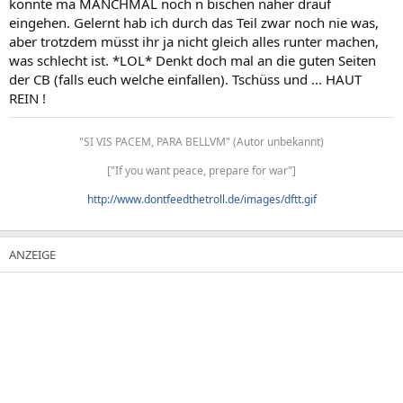
könnte ma MANCHMAL noch n bischen näher drauf
eingehen. Gelernt hab ich durch das Teil zwar noch nie was,
aber trotzdem müsst ihr ja nicht gleich alles runter machen,
was schlecht ist. *LOL* Denkt doch mal an die guten Seiten
der CB (falls euch welche einfallen). Tschüss und ... HAUT
REIN !
"SI VIS PACEM, PARA BELLVM" (Autor unbekannt)
["If you want peace, prepare for war"]
http://www.dontfeedthetroll.de/images/dftt.gif