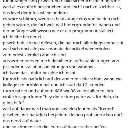
für anfänger sind pcwelt und c-bild sicherlich DIE magazine,
weil alles einfach beschrieben und leicht nachvollziehbar ist,
das level der infos ist ein anderes...
es wäre schlimm, wenn es heutzutage eins von beiden nicht
geben würde, die fachwelt will hintergrundinfos haben und
der anfänger will wissen wie er ein programm installiert...
ich bleibe bei der ct...
pcwelt hab ich mal gelesen, die hat mich allerdings entäuscht,
weil sich dort alle paar monate die artikel wiederholen,
zumindest ziemlich ähnlich sind...
ausserdem nerven mich detaillierte aufbauanleitungen von
pcs oder installationsanleitungen von windows...
ich kann das , dafür bezahle ich nicht...
für mich ists natürlich auf der anderen seite schön, wenn ein
kollege ein problem hat und ich statt da 12 stunden
rumzusitzen und auf nem 486 win98 zu installieren ihm
einfach sagen kann: "hey die zeitung wäre was für dich, da
gibts hilfe"
weil auf dauer wird man von sovielen leuten als "freund"
gesehen, der natürlich bei jedem kleinen prob anrücken darf..
das nervt auf dauer...
und so können sich die leute auf dauer selber helfen...