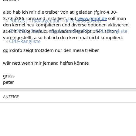
Regeln
also hab ich mir die treiber von ati geladen (fglrx-4.30-
3.7.6.i386.rpm) und installiert. laut
www.gmpf.de
soll man
Podcast
RAMageddon
RTX 5000 „Deals“
den kernel neu kompilieren und diverse optionen aktivieren,
aber lt. make menuconfig waren diese optionen schon
RX 9000 „Deals“
Ideale Gaming-PCs
GPU-Rangliste
voreingestellt, also hab ich den kern mal nicht kompiliert.
CPU-Rangliste
gglrxinfo zeigt trotzdem nur den mesa treiber.
wär nett wenn mir jemand helfen könnte
gruss
peter