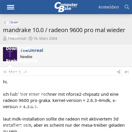
Hauptmenü
Anmelden
Linux
Ticker
mandrake 10.0 / radeon 9600 pro mal wieder
Tests
E
E
TheUnreal
16. März 2004
r
r
Downloads
s
s
TheUnreal
T
t
t
Newbie
e
e
Preisvergleich
l
l
l
l
16. März 2004
#1
Forum
e
t
r
a
hi,
Aktuelles
m
ich hab' hier einen rechner mit nforce2-chipsatz und eine
Empfohlene Inhalte
radeon 9600 pro graka. kernel-version = 2.6.3-4mdk, x-
Neue Beiträge
version = 4.3.0.1.
Neueste Aktivitäten
laut mdk-installation sollte die radeon mit aktiviertem 3d
installiert sein, aber es scheint nur der mesa-treiber geladen
Leserartikel
zu sein.