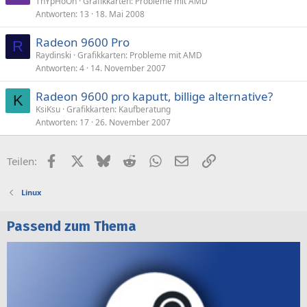
ThYpHoOn
Grafikkarten: Probleme mit AMD
Antworten
13
18. Mai 2008
Radeon 9600 Pro
R
Raydinski
Grafikkarten: Probleme mit AMD
Antworten
4
14. November 2007
Radeon 9600 pro kaputt, billige alternative?
K
KsiKsu
Grafikkarten: Kaufberatung
Antworten
17
26. November 2007
Facebook
X (Twitter)
Bluesky
Reddit
WhatsApp
E-Mail
Link
Teilen:
Linux
Passend zum Thema