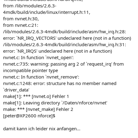
from /lib/modules/2.6.3-
4mdk/build/include/linux/interrupt.h:11,
from nvnet.h:30,
from nvnet.c:21:
/lib/modules/2.6.3-4mdk/build/include/asm/hw_irq.h:28:
error: `NR_IRQ_VECTORS' undeclared here (not in a function)
/lib/modules/2.6.3-4mdk/build/include/asm/hw_irq.h:31:
error: `NR_IRQS' undeclared here (not in a function)
nvnet.c: In function `nvnet_open':
nvnet.c:735: warning: passing arg 2 of `request_irq' from
incompatible pointer type
nvnet.c: In function `nvnet_remove':
nvnet.c:1248: error: structure has no member named
`driver_data'
make[1]: *** [nvnet.o] Fehler 1
make[1]: Leaving directory `/Daten/nforce/nvnet'
make: *** [nvnet_make] Fehler 2
[peter@XP2600 nforce]$
damit kann ich leider nix anfangen...