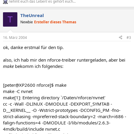
nehmt euch das Leben! es gehört euch...
TheUnreal
T
Newbie
Ersteller dieses Themas
16. März 2004
#3
ok, danke erstmal für den tip.
also, ich hab mir den nforce-treiber runtergeladen, aber bei
make
bekomm ich folgendes:
[peter@XP2600 nforce]$ make
make -C nvnet
make[1]: Entering directory `/Daten/nforce/nvnet'
cc -c -Wall -DLINUX -DMODULE -DEXPORT_SYMTAB -
D__KERNEL__ -O -Wstrict-prototypes -DCONFIG_PM -fno-
strict-aliasing -mpreferred-stack-boundary=2 -march=i686 -
falign-functions=4 -DMODULE -I/lib/modules/2.6.3-
4mdk/build/include nvnet.c