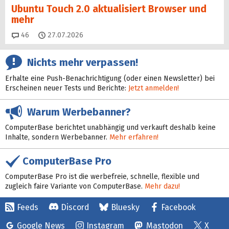
Ubuntu Touch 2.0 aktualisiert Browser und
mehr
Kommentare
46
27.07.2026
Nichts mehr verpassen!
Erhalte eine Push-Benachrichtigung (oder einen Newsletter) bei
Erscheinen neuer Tests und Berichte:
Jetzt anmelden!
Warum Werbebanner?
ComputerBase berichtet unabhängig und verkauft deshalb keine
Inhalte, sondern Werbebanner.
Mehr erfahren!
ComputerBase Pro
ComputerBase Pro ist die werbefreie, schnelle, flexible und
zugleich faire Variante von ComputerBase.
Mehr dazu!
Feeds
Discord
Bluesky
Facebook
Google News
Instagram
Mastodon
X