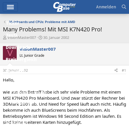
Hauptmenü
Anmelden
Mainboards und CPUs: Probleme mit AMD
Ticker
Many Problems! Mit MSI K7N420 Pro!
Tests
E
E
VisionMaster007
30. Januar 2002
r
r
Downloads
s
s
VisionMaster007
V
t
t
Lt. Junior Grade
e
e
Preisvergleich
l
l
l
l
30. Januar 2002
#1
Forum
e
t
r
a
Hallo,
Aktuelles
m
wie aus den Betreff habe ich sehr viele Probleme mit einem
Empfohlene Inhalte
MSI K7N420 Pro Mainboard. Und zwar stürzt der Rechner bei
Neue Beiträge
3DMark 2001 ab. Und Need for Speed läuft auch nicht. Häufig
bekomme ich auch BlueScreens beim Hochfahren. Als
Neueste Aktivitäten
Betriebssytem ist Windows 98 Second Edition am laufen. Es
sind keine weiteren Karten hinzugefügt.
Leserartikel