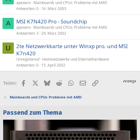
apexero
Mainboards und CPUs: Probleme mit AMD
Antworten
0
16. März 2003
MSI K7N420 Pro - Soundchip
A
apexero
Mainboards und CPUs: Probleme mit AMD
Antworten
3
29. März 2002
2te Netzwerkkarte unter Winxp pro. und MSI
U
K7n420
Unregistered
Heimnetzwerke und Internethardware
Antworten
0
15. April 2002
Facebook
X (Twitter)
Bluesky
Reddit
WhatsApp
E-Mail
Link
Teilen:
Mainboards und CPUs: Probleme mit AMD
Passend zum Thema