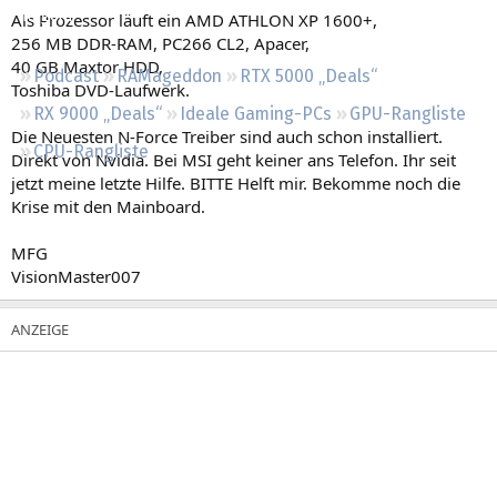
Regeln
Als Prozessor läuft ein AMD ATHLON XP 1600+,
256 MB DDR-RAM, PC266 CL2, Apacer,
40 GB Maxtor HDD,
Podcast
RAMageddon
RTX 5000 „Deals“
Toshiba DVD-Laufwerk.
RX 9000 „Deals“
Ideale Gaming-PCs
GPU-Rangliste
Die Neuesten N-Force Treiber sind auch schon installiert.
CPU-Rangliste
Direkt von Nvidia. Bei MSI geht keiner ans Telefon. Ihr seit
jetzt meine letzte Hilfe. BITTE Helft mir. Bekomme noch die
Krise mit den Mainboard.
MFG
VisionMaster007