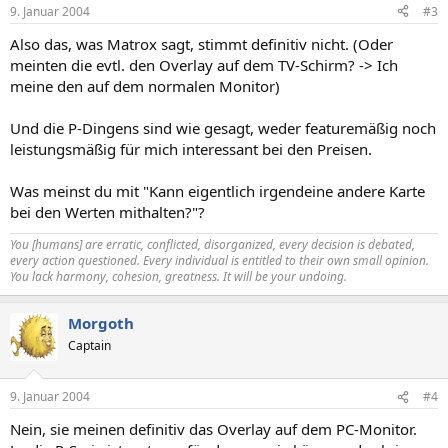
9. Januar 2004
#3
Also das, was Matrox sagt, stimmt definitiv nicht. (Oder
meinten die evtl. den Overlay auf dem TV-Schirm? -> Ich
meine den auf dem normalen Monitor)
Und die P-Dingens sind wie gesagt, weder featuremäßig noch
leistungsmäßig für mich interessant bei den Preisen.
Was meinst du mit "Kann eigentlich irgendeine andere Karte
bei den Werten mithalten?"?
You [humans] are erratic, conflicted, disorganized, every decision is debated,
every action questioned. Every individual is entitled to their own small opinion.
You lack harmony, cohesion, greatness. It will be your undoing.
Morgoth
Captain
9. Januar 2004
#4
Nein, sie meinen definitiv das Overlay auf dem PC-Monitor.