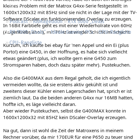
Regeln
kleines Problem mit der Matrox G4xx-Serie festgestellt: in
1600x1200x32 mit 85Hz sind sie nicht in der Lage mit der TV-
Software DScaler ein funktionierendes Overlay zu erzeugen.
Podcast
RAMageddon
RTX 5000 „Deals“
In 16Bit Farbtiefe geht es mit einer Wiederholrate von 60Hz
(Augenkrebs ahoi!), mit 70Hz ist wieder Schicht im Schacht.
RX 9000 „Deals“
Ideale Gaming-PCs
GPU-Rangliste
CPU-Rangliste
Kurzum, ich kaufte bei ebay für 'nen Appel und ein Ei (plus
Porto!) eine G450, in der Hoffnung, es habe sich vielleicht
etwas geändert (plus, ich wollte gern eine G450 zum
Stromsparen haben, doch dazu später mehr). Pustekuchen.
Also die G400MAX aus dem Regal geholt, die ich eigentlich
vermeiden wollte, da sie erstens aktiv gekühlt ist und
zweitens dieser Kühler einen Lagerschaden hat, sprich er ist
ziemlich laut. Da die beiden anderen G4xx nur 16MB hatten,
hoffte ich, es läge vielleicht daran.
Aber wieder Pustekuchen, selbst die G400MAX konnte in
1600x1200x32 mit 85HZ kein DScaler-Overlay erzeugen.
Na gut, dann ist wohl die Zeit der Matroxens in meinem
Rechner vorüber, da mir 170EUR für eine P650 zu teuer sind