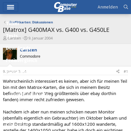
Hauptmenü
Anmelden
Grafikkarten: Diskussionen
Ticker
[Matrox] G400MAX vs. G400 vs. G450LE
Tests
E
E
Carsten
9. Januar 2004
r
r
Downloads
s
s
Carsten
t
t
Commodore
e
e
Preisvergleich
l
l
l
l
9. Januar 2004
#1
Forum
e
t
r
a
Wahrscheinlich interessiert es keinen, aber ich für meinen Teil
Aktuelles
m
bin mit den Matrox-Karten, die sich in meinem Besitz
befinden (und ihren Weg größtenteils über ebay dorthin
Empfohlene Inhalte
fanden) immer recht zufrieden gewesen.
Neue Beiträge
Nachdem ich aber nun meinen schicken neuen Monitor
Neueste Aktivitäten
(ebenfalls eigentlich ein Gebrauchter) im Oktober bekam und
mein Desktop standardmäßig auf 1600x1200 wanderte,
Leserartikel
anstelle der 1400x1050 vorher, habe ich doch ein wichtiges