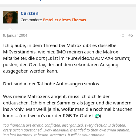
Carsten
Commodore
Ersteller dieses Themas
9. Januar 2004
#5
Ich glaube, in dem Thread bei Matrox gibt es dasselbe
Mißverständnis, wie hier. IMO meinen auch die Matrox-
Mitarbeiter, die dort (Es ist im "PureVideo/DVDMAX-Forum"!)
posten, den Overlay, der auf dem sekundären Ausgang
ausgegeben werden kann.
Dort sind in der Tat hohe Auflösungen sinnlos.
Was meine Matroxens angeht, muss ich dich leider
enttäuschen. Ich bin eher Sammler als Jäger und die wandern
ins Archiv. Man weiß ja nie, wofür man die nochmal brauchen
kann.... (und wenn's nur der RGB-TV-Out ist
)
You [humans] are erratic, conflicted, disorganized, every decision is debated,
every action questioned. Every individual is entitled to their own small opinion.
You lack harmony, cohesion, greatness. It will be your undoing.