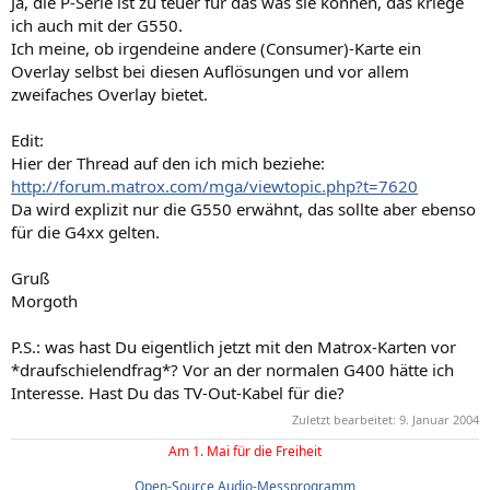
Ja, die P-Serie ist zu teuer für das was sie können, das kriege
ich auch mit der G550.
Ich meine, ob irgendeine andere (Consumer)-Karte ein
Overlay selbst bei diesen Auflösungen und vor allem
zweifaches Overlay bietet.
Edit:
Hier der Thread auf den ich mich beziehe:
http://forum.matrox.com/mga/viewtopic.php?t=7620
Da wird explizit nur die G550 erwähnt, das sollte aber ebenso
für die G4xx gelten.
Gruß
Morgoth
P.S.: was hast Du eigentlich jetzt mit den Matrox-Karten vor
*draufschielendfrag*? Vor an der normalen G400 hätte ich
Interesse. Hast Du das TV-Out-Kabel für die?
Zuletzt bearbeitet:
9. Januar 2004
Am 1. Mai für die Freiheit
Open-Source Audio-Messprogramm