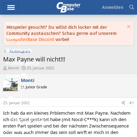
Hauptmenü
Anmelden
Ticker
Mitspieler gesucht? Du willst dich locker mit der
Community austauschen? Schau gerne auf unserem
Tests
ComputerBase Discord
vorbei!
Downloads
Actionspiele
Max Payne will nicht!!!
Preisvergleich
E
E
Monti
25. Januar 2002
r
r
Forum
s
s
Monti
t
t
Lt. Junior Grade
Aktuelles
e
e
l
l
Empfohlene Inhalte
l
l
25. Januar 2002
#1
e
t
Neue Beiträge
r
a
Ich hab da ein kleines Prblemchen mit Max Payne. Nachdem
m
ich das Spiel gestartet habe (mit Nocd-C***k) kann ich den
Neueste Aktivitäten
ersten Part spielen und bei der nächsten Zwischensequence
Leserartikel
oder was auch immer das sein soll wirft er mich in den