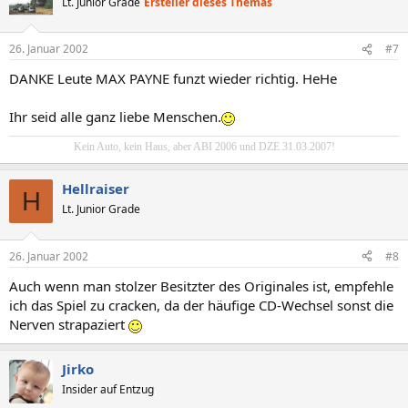
Lt. Junior Grade
Ersteller dieses Themas
26. Januar 2002
#7
DANKE Leute MAX PAYNE funzt wieder richtig. HeHe
Ihr seid alle ganz liebe Menschen.
Kein Auto, kein Haus, aber ABI 2006 und DZE 31.03.2007!
Hellraiser
H
Lt. Junior Grade
26. Januar 2002
#8
Auch wenn man stolzer Besitzter des Originales ist, empfehle
ich das Spiel zu cracken, da der häufige CD-Wechsel sonst die
Nerven strapaziert
Jirko
Insider auf Entzug