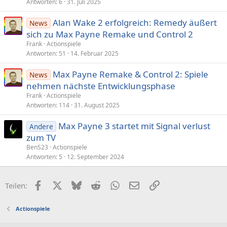
Antworten
6
31. Juli 2025
Alan Wake 2 erfolgreich: Remedy äußert
News
sich zu Max Payne Remake und Control 2
Frank
Actionspiele
Antworten
51
14. Februar 2025
Max Payne Remake & Control 2: Spiele
News
nehmen nächste Entwicklungsphase
Frank
Actionspiele
Antworten
114
31. August 2025
Max Payne 3 startet mit Signal verlust
Andere
zum TV
BenS23
Actionspiele
Antworten
5
12. September 2024
Facebook
X (Twitter)
Bluesky
Reddit
WhatsApp
E-Mail
Link
Teilen:
Actionspiele