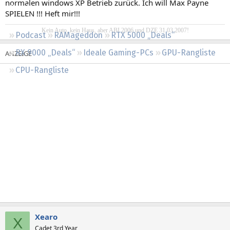
normalen windows XP Betrieb zurück. Ich will Max Payne
Regeln
SPIELEN !!! Heft mir!!!
Kein Auto, kein Haus, aber ABI 2006 und DZE 31.03.2007!
Podcast
RAMageddon
RTX 5000 „Deals“
RX 9000 „Deals“
Ideale Gaming-PCs
GPU-Rangliste
CPU-Rangliste
Xearo
X
Cadet 3rd Year