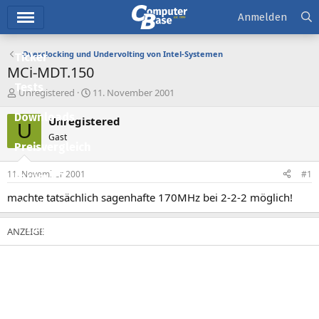
Hauptmenü
Anmelden
Overclocking und Undervolting von Intel-Systemen
Ticker
MCi-MDT.150
Tests
E
E
Unregistered
11. November 2001
r
r
Downloads
s
s
Unregistered
U
t
t
Gast
e
e
Preisvergleich
l
l
l
l
11. November 2001
#1
Forum
e
t
r
a
machte tatsächlich sagenhafte 170MHz bei 2-2-2 möglich!
Aktuelles
m
Empfohlene Inhalte
Neue Beiträge
Neueste Aktivitäten
Leserartikel