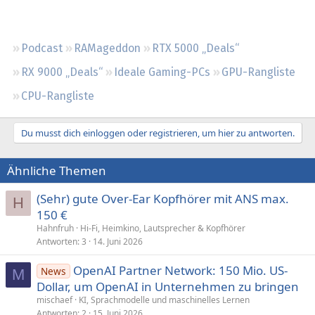
Regeln
Podcast
RAMageddon
RTX 5000 „Deals“
RX 9000 „Deals“
Ideale Gaming-PCs
GPU-Rangliste
CPU-Rangliste
Du musst dich einloggen oder registrieren, um hier zu antworten.
Ähnliche Themen
(Sehr) gute Over-Ear Kopfhörer mit ANS max.
H
150 €
Hahnfruh
Hi-Fi, Heimkino, Lautsprecher & Kopfhörer
Antworten
3
14. Juni 2026
OpenAI Partner Network: 150 Mio. US-
News
M
Dollar, um OpenAI in Unternehmen zu bringen
mischaef
KI, Sprachmodelle und maschinelles Lernen
Antworten
2
15. Juni 2026