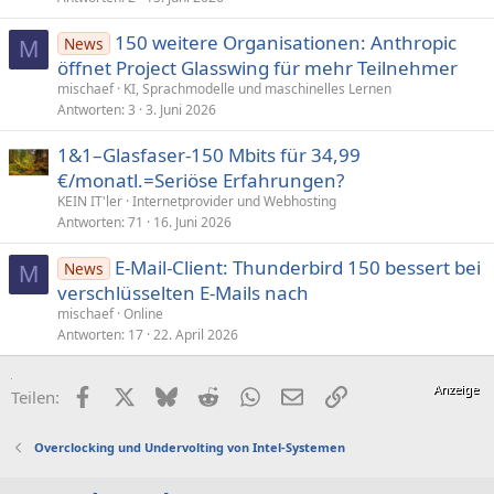
150 weitere Organisationen: Anthropic
News
M
öffnet Project Glasswing für mehr Teilneh­mer
mischaef
KI, Sprachmodelle und maschinelles Lernen
Antworten
3
3. Juni 2026
1&1–Glasfaser-150 Mbits für 34,99
€/monatl.=Seriöse Erfahrungen?
KEIN IT'ler
Internetprovider und Webhosting
Antworten
71
16. Juni 2026
E-Mail-Client: Thunderbird 150 bessert bei
News
M
verschlüsselten E-Mails nach
mischaef
Online
Antworten
17
22. April 2026
Facebook
X (Twitter)
Bluesky
Reddit
WhatsApp
E-Mail
Link
Teilen:
Overclocking und Undervolting von Intel-Systemen