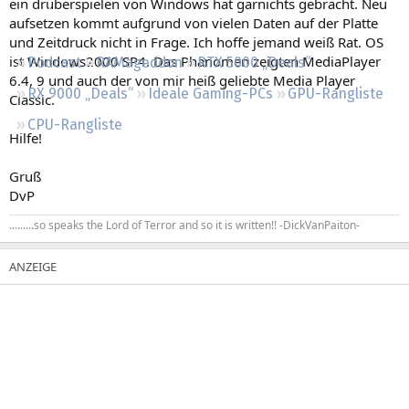
ein drüberspielen von Windows hat garnichts gebracht. Neu
Regeln
aufsetzen kommt aufgrund von vielen Daten auf der Platte
und Zeitdruck nicht in Frage. Ich hoffe jemand weiß Rat. OS
ist Windows2000 SP4. Das Phänomen zeigten MediaPlayer
Podcast
RAMageddon
RTX 5000 „Deals“
6.4, 9 und auch der von mir heiß geliebte Media Player
RX 9000 „Deals“
Ideale Gaming-PCs
GPU-Rangliste
Classic.
CPU-Rangliste
Hilfe!
Gruß
DvP
.........so speaks the Lord of Terror and so it is written!! -DickVanPaiton-