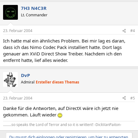
7H3 N4C3R
Lt. Commander
23. Februar 2004
#4
Ich hatte mal ein ähnliches Problem. Bei mir lag es daran,
dass ich das Nimo Codec Pack installiert hatte. Dort lags
genauer am XViD Direct Show Treiber. Nachdem ich den
entfernt hatte, lief alles wieder.
DvP
Admiral
Ersteller dieses Themas
23. Februar 2004
#5
Danke für die Antworten, auf DirectX wäre ich jetzt nie
gekommen. Läuft wieder
.........so speaks the Lord of Terror and so it is written!! -DickVanPaiton-
Du musst dich einloggen oder registrieren, um hier zu antworten.