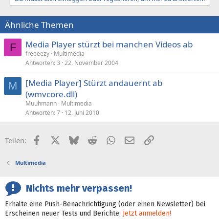
Ähnliche Themen
Media Player stürzt bei manchen Videos ab
F
freeeezy
Multimedia
Antworten
3
22. November 2004
[Media Player] Stürzt andauernt ab
M
(wmvcore.dll)
Muuhmann
Multimedia
Antworten
7
12. Juni 2010
Facebook
X (Twitter)
Bluesky
Reddit
WhatsApp
E-Mail
Link
Teilen:
Multimedia
Nichts mehr verpassen!
Erhalte eine Push-Benachrichtigung (oder einen Newsletter) bei
Erscheinen neuer Tests und Berichte:
Jetzt anmelden!