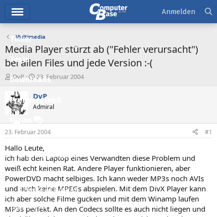
Hauptmenü
Anmelden
Multimedia
Ticker
Media Player stürzt ab ("Fehler verursacht")
Tests
bei allen Files und jede Version :-(
E
E
DvP
23. Februar 2004
Downloads
r
r
s
s
DvP
Preisvergleich
t
t
Admiral
e
e
l
l
Forum
l
l
23. Februar 2004
#1
e
t
Aktuelles
r
a
Hallo Leute,
m
Empfohlene Inhalte
ich hab den Laptop eines Verwandten diese Problem und
weiß echt keinen Rat. Andere Player funktionieren, aber
Neue Beiträge
PowerDVD macht selbiges. Ich kann weder MP3s noch AVIs
und auch keine MPEGs abspielen. Mit dem DivX Player kann
Neueste Aktivitäten
ich aber solche Filme gucken und mit dem Winamp laufen
Leserartikel
MP3s perfekt. An den Codecs sollte es auch nicht liegen und