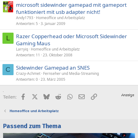
microsoft sidewinder gamepad mit gameport
funktioniert mit usb adapter nicht!
Andy1793
Homeoffice und Arbeitsplatz
Antworten
5
3. Januar 2009
Razer Copperhead oder Microsoft Sidewinder
L
Gaming Maus
Larryiq
Homeoffice und Arbeitsplatz
Antworten
11
23. Oktober 2008
Sidewinder Gamepad an SNES
C
Crazy-Achmet
Fernseher und Media-Streaming
Antworten
0
23. März 2005
Facebook
X (Twitter)
Bluesky
Reddit
WhatsApp
E-Mail
Link
Teilen:
Homeoffice und Arbeitsplatz
Passend zum Thema