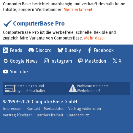
ComputerBase berichtet unabhängig und verkauft deshalb keine
Inhalte, sondern Werbebanner.
Mehr erfahren!
ComputerBase Pro
ComputerBase Pro ist die werbefreie, schnelle, flexible und
zugleich faire Variante von ComputerBase.
Mehr dazu!
Feeds
Discord
Bluesky
Facebook
Google News
Instagram
Mastodon
X
YouTube
Einstellungen und
Probleme mit einem
Layout-Umschalter
Werbebanner?
© 1999–2026 ComputerBase GmbH
Impressum
Kontakt
Mediadaten
Vertrag widerrufen
Vertrag kündigen
Barrierefreiheit
Datenschutz