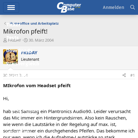
Hauptmenü
Anmelden
Homeoffice und Arbeitsplatz
Ticker
Mikrofon pfeift!
Tests
E
E
FRIDAY
30. März 2004
r
r
Downloads
s
s
FRIDAY
t
t
Lieutenant
e
e
Preisvergleich
l
l
l
l
30. März 2004
#1
Forum
e
t
r
a
MIkrofon vom Headset pfeift
Aktuelles
m
Hi,
Empfohlene Inhalte
Neue Beiträge
hab seit Samstag ein Plantronics Audio90. Leider verursacht
das Mic immer ein Hintergrundsirren. Also kein Rauschen,
Neueste Aktivitäten
wie wenn die Lautstärke in der Regelung auf max. ist,
sondern immer ein durchgehendes Pfeifen. Das bekomme ich
Leserartikel
nur weg, wenn ich die Aufnahme-Lautstärke so stark