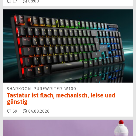
Kommentare
17
08:00
SHARKOON PUREWRITER W100
Tastatur ist flach, mechanisch, leise und
günstig
Kommentare
69
04.08.2026