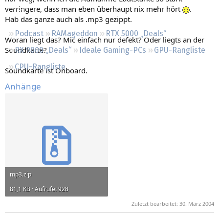
Regeln
verringere, dass man eben überhaupt nix mehr hört
.
Hab das ganze auch als .mp3 gezippt.
Podcast
RAMageddon
RTX 5000 „Deals“
Woran liegt das? Mic einfach nur defekt? Oder liegts an der
Soundkarte?
RX 9000 „Deals“
Ideale Gaming-PCs
GPU-Rangliste
CPU-Rangliste
Soundkarte ist Onboard.
Anhänge
mp3.zip
81,1 KB · Aufrufe: 928
Zuletzt bearbeitet:
30. März 2004