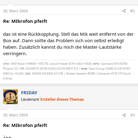
30. März 2004
#2
Re: MIkrofon pfeift
das ist eine Rückkopplung. Stell das Mik weit entfernt von der
Box auf. Dann sollte das Problem sich von selbst erledigt
haben. Zusätzlich kannst du noch die Master-Lautstärke
verringern.
CPU:
AMD Ryzan 9 9900X + ARCTIC Liquid Freezer III Pro 360 A-RGB|
GPU:
Gainward RTX 5070ti
Phoenix GS| MB: GIGABYTE X870E AORUS ELITE WIFI7 ICE |
RAM:
Team Group DIMM 32 GB DDR5-
6000 (2x 16 GB)|
SSD:
KIOXIA-EXCERIA G3 2TB | Netztei: Seasonic 850W | Gehäuse: HYTE Y70 Touch
Infinite
FRIDAY
Lieutenant
Ersteller dieses Themas
30. März 2004
#3
Re: MIkrofon pfeift