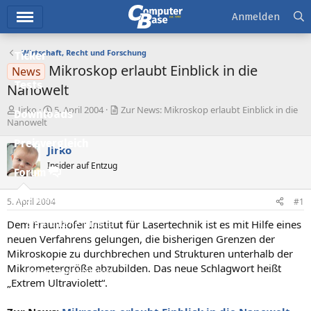
Hauptmenü
Anmelden
Wirtschaft, Recht und Forschung
Ticker
Mikroskop erlaubt Einblick in die
News
Tests
Nanowelt
E
E
Jirko
5. April 2004
Zur News: Mikroskop erlaubt Einblick in die
Downloads
r
r
Nanowelt
s
s
Preisvergleich
t
t
Jirko
e
e
Insider auf Entzug
l
l
Forum
l
l
e
t
Aktuelles
5. April 2004
#1
r
a
m
Dem Fraunhofer Institut für Lasertechnik ist es mit Hilfe eines
Empfohlene Inhalte
neuen Verfahrens gelungen, die bisherigen Grenzen der
Neue Beiträge
Mikroskopie zu durchbrechen und Strukturen unterhalb der
Mikrometergröße abzubilden. Das neue Schlagwort heißt
Neueste Aktivitäten
„Extrem Ultraviolett“.
Leserartikel