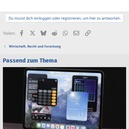
Du musst dich einloggen oder registrieren, um hier zu antworten.
Facebook
X (Twitter)
Bluesky
Reddit
WhatsApp
E-Mail
Link
Teilen:
Wirtschaft, Recht und Forschung
Passend zum Thema