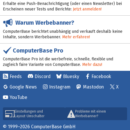
Erhalte eine Push-Benachrichtigung (oder einen Newsletter) bei
Erscheinen neuer Tests und Berichte:
Jetzt anmelden!
Warum Werbebanner?
ComputerBase berichtet unabhängig und verkauft deshalb keine
Inhalte, sondern Werbebanner.
Mehr erfahren!
ComputerBase Pro
ComputerBase Pro ist die werbefreie, schnelle, flexible und
zugleich faire Variante von ComputerBase.
Mehr dazu!
Feeds
Discord
Bluesky
Facebook
Google News
Instagram
Mastodon
X
YouTube
Einstellungen und
Probleme mit einem
Layout-Umschalter
Werbebanner?
© 1999–2026 ComputerBase GmbH