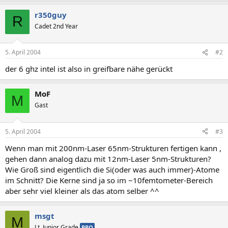
r350guy
R
Cadet 2nd Year
5. April 2004
#2
der 6 ghz intel ist also in greifbare nähe gerückt
MoF
M
Gast
5. April 2004
#3
Wenn man mit 200nm-Laser 65nm-Strukturen fertigen kann ,
gehen dann analog dazu mit 12nm-Laser 5nm-Strukturen?
Wie Groß sind eigentlich die Si(oder was auch immer)-Atome
im Schnitt? Die Kerne sind ja so im ~10femtometer-Bereich
aber sehr viel kleiner als das atom selber ^^
msgt
M
Lt. Junior Grade
PRO