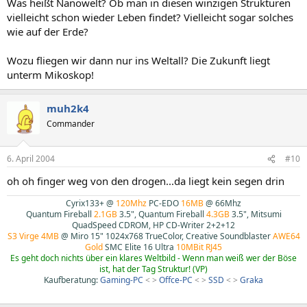
Was heißt Nanowelt? Ob man in diesen winzigen Strukturen
vielleicht schon wieder Leben findet? Vielleicht sogar solches
wie auf der Erde?
Wozu fliegen wir dann nur ins Weltall? Die Zukunft liegt
unterm Mikoskop!
muh2k4
Commander
6. April 2004
#10
oh oh finger weg von den drogen...da liegt kein segen drin
Cyrix133+ @
120Mhz
PC-EDO
16MB
@ 66Mhz
Quantum Fireball
2.1GB
3.5", Quantum Fireball
4.3GB
3.5", Mitsumi
QuadSpeed CDROM, HP CD-Writer 2+2+12
S3 Virge 4MB
@ Miro 15" 1024x768 TrueColor, Creative Soundblaster
AWE64
Gold
SMC Elite 16 Ultra
10MBit RJ45
Es geht doch nichts über ein klares Weltbild - Wenn man weiß wer der Böse
ist, hat der Tag Struktur! (VP)
Kaufberatung:
Gaming-PC
< >
Offce-PC
< >
SSD
< >
Graka