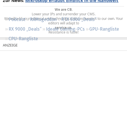
Zur News:
Mikroskop erlaubt Einblick in die Nanowelt
Regeln
We are CB.
Lower your IPs and surrender your CMS.
We will add your editorial and technological distinctiveness to our own. Your
Podcast
RAMageddon
RTX 5000 „Deals“
editors will adapt to
service us.
RX 9000 „Deals“
Ideale Gaming-PCs
GPU-Rangliste
Resistance is futile!​
CPU-Rangliste