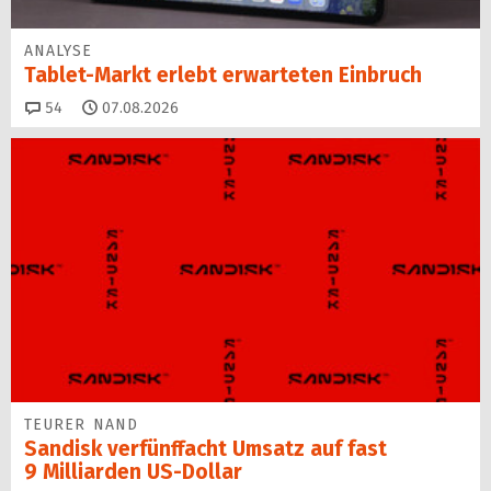
ANALYSE
Tablet-Markt erlebt erwarteten Einbruch
Kommentare
54
07.08.2026
TEURER NAND
Sandisk verfünffacht Umsatz auf fast
9 Milliarden US-Dollar