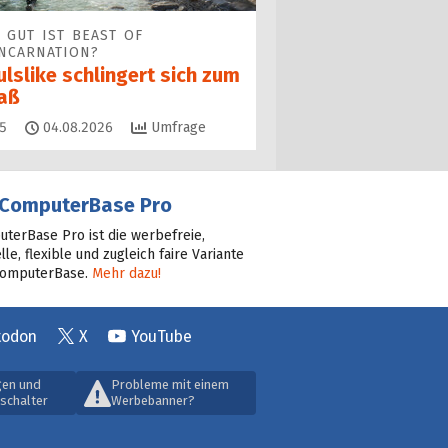
 GUT IST BEAST OF
NCARNATION?
lslike schlingert sich zum
aß
Kommentare
5
04.08.2026
Umfrage
ComputerBase Pro
terBase Pro ist die werbefreie,
lle, flexible und zugleich faire Variante
ComputerBase.
Mehr dazu!
todon
X
YouTube
gen und
Probleme mit einem
schalter
Werbebanner?