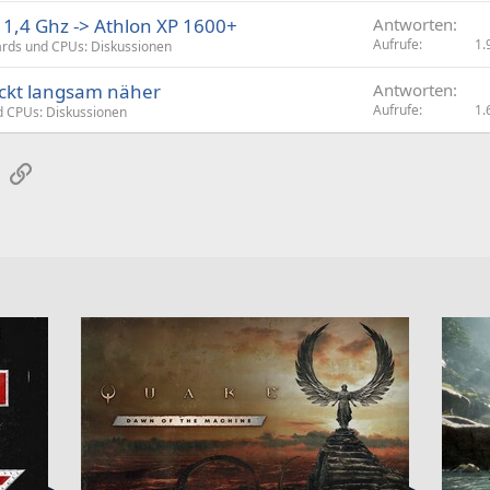
 1,4 Ghz -> Athlon XP 1600+
Antworten
Aufrufe
1.
rds und CPUs: Diskussionen
ückt langsam näher
Antworten
Aufrufe
1.
 CPUs: Diskussionen
sApp
E-Mail
Link