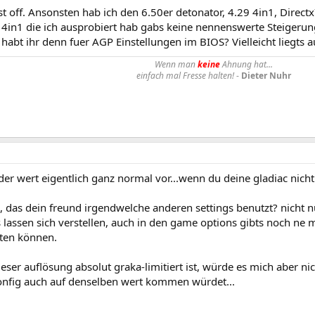
st off. Ansonsten hab ich den 6.50er detonator, 4.29 4in1, Directx
 4in1 die ich ausprobiert hab gabs keine nennenswerte Steigerun
habt ihr denn fuer AGP Einstellungen im BIOS? Vielleicht liegts 
Wenn man
keine
Ahnung hat...
einfach mal Fresse halten!
-
Dieter Nuhr
r wert eigentlich ganz normal vor...wenn du deine gladiac nicht 
, das dein freund irgendwelche anderen settings benutzt? nicht n
s lassen sich verstellen, auch in den game options gibts noch ne 
sten können.
eser auflösung absolut graka-limitiert ist, würde es mich aber n
onfig auch auf denselben wert kommen würdet...