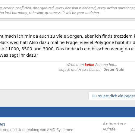
 erratic, conflicted, disorganized, every decision is debated, every action questioned.
You lack harmony, cohesion, greatness. It will be your undoing.
cht mach ich mir da auch zu viele Sorgen, aber ich finds trotzdem
 Hack weg hat! Also dazu mal ne Frage: vieviel Polygone habt ih
hab 11000, 5500 und 3000. Das finde ich ein bisschen wenig da i
Was sagt ihr dazu?
Wenn man
keine
Ahnung hat...
einfach mal Fresse halten!
-
Dieter Nuhr
Du musst dich einloggen
ten
Antworten
Aufrufe
2.
ocking und Undervolting von AMD-Systemen