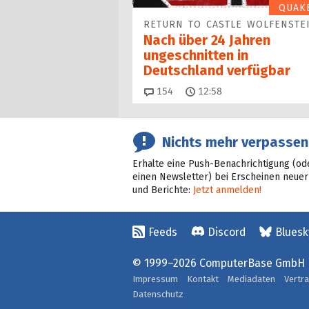
QUAK
RETURN TO CASTLE WOLFENSTE
Nach über 24 Jahren
ungeschnitten in
Deutschland verfügbar
Kommentare
154
12:58
Nichts mehr verpassen
Erhalte eine Push-Benachrichtigung (od
einen Newsletter) bei Erscheinen neuer
und Berichte:
Jetzt anmelden!
Feeds
Discord
Bluesk
© 1999–2026 ComputerBase GmbH
Impressum
Kontakt
Mediadaten
Vertr
Datenschutz