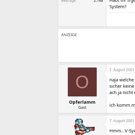
Habt ihr ir
Beiträge
2.148
System?
7. August 2001
O
naja welche 
sicher keine
ach ja nicht
Opferlamm
ich komm mit
Gast
7. August 2001
Hmm.. V-Syn