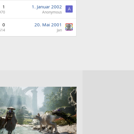
1
1. Januar 2002
A
970
Anonymous
0
20. Mai 2001
614
Jan