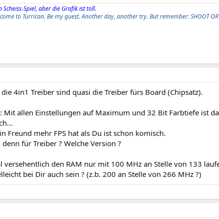
 Scheiss-Spiel, aber die Grafik ist toll.
elcome to Turrican. Be my guest. Another day, another try. But remember: SHOOT OR
ie 4in1 Treiber sind quasi die Treiber fürs Board (Chipsatz).
4: Mit allen Einstellungen auf Maximum und 32 Bit Farbtiefe ist da
h...
in Freund mehr FPS hat als Du ist schon komisch.
 denn für Treiber ? Welche Version ?
al versehentlich den RAM nur mit 100 MHz an Stelle von 133 lauf
lleicht bei Dir auch sein ? (z.b. 200 an Stelle von 266 MHz ?)