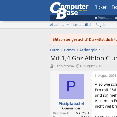
Ticker
Te
Podcast
Aktuelles
Leserartikel
Regeln
Mitspieler gesucht? Du willst dic
Foren
Games
Actionspiele
Mit 1,4 Ghz Athlon C u
E
E
Pittiplatsch4
6. August 2001
r
r
s
s
6. August 2001
t
t
P
Also wie sc
e
e
l
l
Pro mit 256
l
l
und so) meh
e
t
Also mein F
Pittiplatsch4
r
a
nicht viel b
m
Commander
Registriert
Mai 2001