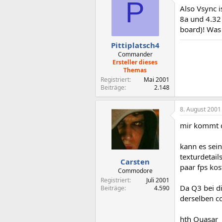
P
Also Vsync i
8a und 4.32
board)! Was 
Pittiplatsch4
Commander
Ersteller dieses
Themas
Registriert
Mai 2001
Beiträge
2.148
8. August 2001
mir kommt de
kann es sein
texturdetail
Carsten
paar fps ko
Commodore
Registriert
Juli 2001
Da Q3 bei di
Beiträge
4.590
derselben c
hth Quasar