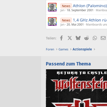
Athlon (Palomino)
News
Jan
18. September 2001
Mainboa
1,4 GHz Athlon r
News
Jan
20. Mai 2001
Mainboards und
Facebook
X (Twitter)
Bluesky
Reddit
What
Teilen:
Foren
Games
Actionspiele
Passend zum Thema