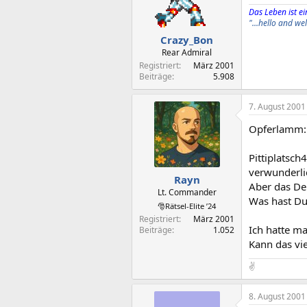
Das Leben ist ein
"...hello and w
Crazy_Bon
Rear Admiral
Registriert
März 2001
Beiträge
5.908
7. August 2001
Opferlamm: d
Pittiplatsch
verwunderlic
Rayn
Aber das De
Lt. Commander
Was hast Du
🎅Rätsel-Elite ’24
Registriert
März 2001
Ich hatte m
Beiträge
1.052
Kann das vie
✌️
8. August 2001