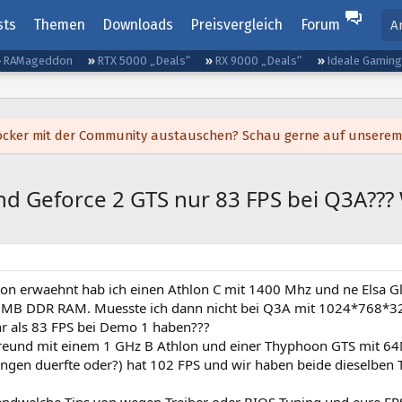
sts
Themen
Downloads
Preisvergleich
Forum
A
RAMageddon
RTX 5000 „Deals“
RX 9000 „Deals“
Ideale Gamin
h locker mit der Community austauschen? Schau gerne auf unsere
nd Geforce 2 GTS nur 83 FPS bei Q3A???
hon erwaehnt hab ich einen Athlon C mit 1400 Mhz und ne Elsa G
 MB DDR RAM. Muesste ich dann nicht bei Q3A mit 1024*768*32
r als 83 FPS bei Demo 1 haben???
reund mit einem 1 GHz B Athlon und einer Thyphoon GTS mit 6
ringen duerfte oder?) hat 102 FPS und wir haben beide dieselben 