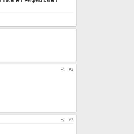
PS mit einem vergleichbarem
#2
#3