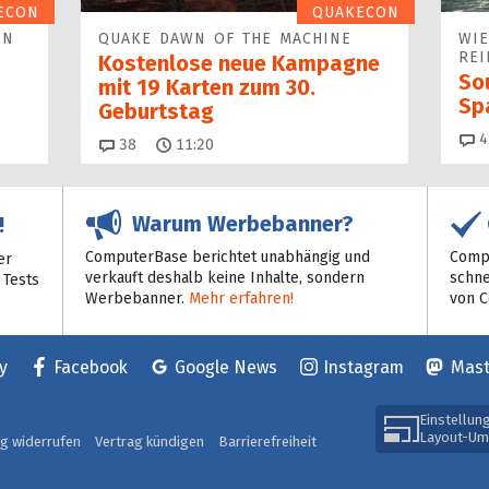
ECON
QUAKECON
IN
QUAKE DAWN OF THE MACHINE
WIE
REI
Kostenlose neue Kampagne
Sou
mit 19 Karten zum 30.
Sp
Geburtstag
4
Kommentare
38
11:20
Warum Werbebanner?
!
ComputerBase berichtet unabhängig und
Compu
er
verkauft deshalb keine Inhalte, sondern
schne
 Tests
Werbebanner.
Mehr erfahren!
von 
y
Facebook
Google News
Instagram
Mas
Einstellun
Layout-Um
ag widerrufen
Vertrag kündigen
Barrierefreiheit