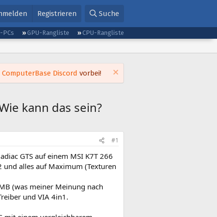
nmelden
Registrieren
Suche
g-PCs
GPU-Rangliste
CPU-Rangliste
m
ComputerBase Discord
vorbei!
 Wie kann das sein?
#1
ladiac GTS auf einem MSI K7T 266
 und alles auf Maximum (Texturen
4MB (was meiner Meinung nach
Treiber und VIA 4in1.