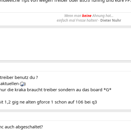
gendwelche Tips von wegen Treiber oder BIOS Tuning und eure F
Wenn man
keine
Ahnung hat...
einfach mal Fresse halten!
-
Dieter Nuhr
treiber benutz du ?
 aktuellen
)
 nur die kraka braucht treiber sondern au das board *G*
 1,2 gig ne alten gforce 1 schon auf 106 bei q3
c auch abgeschaltet?