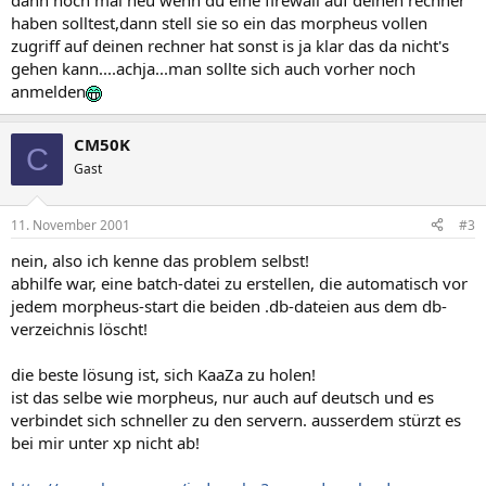
dann noch mal neu wenn du eine firewall auf deinen rechner
haben solltest,dann stell sie so ein das morpheus vollen
zugriff auf deinen rechner hat sonst is ja klar das da nicht's
gehen kann....achja...man sollte sich auch vorher noch
anmelden
CM50K
C
Gast
11. November 2001
#3
nein, also ich kenne das problem selbst!
abhilfe war, eine batch-datei zu erstellen, die automatisch vor
jedem morpheus-start die beiden .db-dateien aus dem db-
verzeichnis löscht!
die beste lösung ist, sich KaaZa zu holen!
ist das selbe wie morpheus, nur auch auf deutsch und es
verbindet sich schneller zu den servern. ausserdem stürzt es
bei mir unter xp nicht ab!