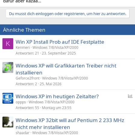
dafür aber kazaa...
Du musst dich einloggen oder registrieren, um hier zu antworten.
Ähnliche Themen
Win XP Install Prob auf IDE Festplatte
K
Kenmeri
Windows 7/8/Vista/XP/2000
Antworten
21
23. September 2025
Windows XP will Grafikkarten Treiber nicht
installieren
Geforce2front
Windows 7/8/Vista/XP/2000
Antworten
2
25. Mai 2026
Windows XP im heutigen Zeitalter?
oppps
Windows 7/8/Vista/XP/2000
Antworten
55
Montag um 23:55
f
r
Windows XP 32bit will auf Pentium 2 233 MHz
a
nicht mehr installieren
g
shaadar
Windows 7/8/Vista/XP/2000
e