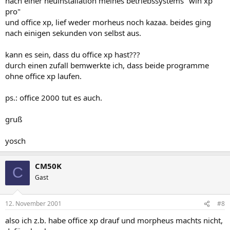
nach einer neuinstallation meines betriebssystems "win xp
pro"
und office xp, lief weder morheus noch kazaa. beides ging
nach einigen sekunden von selbst aus.
kann es sein, dass du office xp hast???
durch einen zufall bemwerkte ich, dass beide programme
ohne office xp laufen.
ps.: office 2000 tut es auch.
gruß
yosch
CM50K
C
Gast
12. November 2001
#8
also ich z.b. habe office xp drauf und morpheus machts nicht,