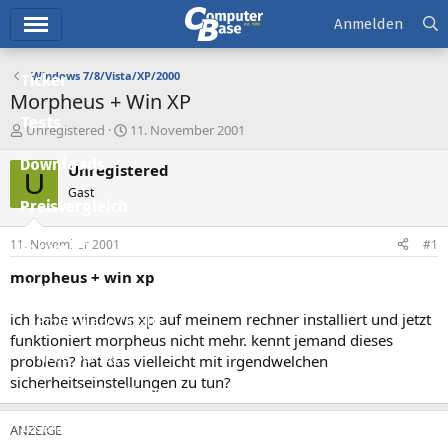
Hauptmenü
Anmelden
Windows 7/8/Vista/XP/2000
Ticker
Morpheus + Win XP
Tests
E
E
Unregistered
11. November 2001
r
r
Downloads
s
s
Unregistered
U
t
t
Gast
e
e
Preisvergleich
l
l
l
l
11. November 2001
#1
Forum
e
t
r
a
morpheus + win xp
Aktuelles
m
ich habe windows xp auf meinem rechner installiert und jetzt
Empfohlene Inhalte
funktioniert morpheus nicht mehr. kennt jemand dieses
Neue Beiträge
problem? hat das vielleicht mit irgendwelchen
sicherheitseinstellungen zu tun?
Neueste Aktivitäten
Leserartikel