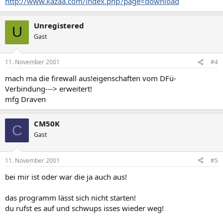
http://www.kazaa.com/index.php?page=download
Unregistered
U
Gast
11. November 2001
#4
mach ma die firewall aus!eigenschaften vom DFü-
Verbindung---> erweitert!
mfg Draven
CM50K
C
Gast
11. November 2001
#5
bei mir ist oder war die ja auch aus!
das programm lässt sich nicht starten!
du rufst es auf und schwups isses wieder weg!