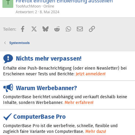
Firefox einfügen Einblendung ausstellen
T
TooMuchMoon
Online
Antworten
2
8. Mai 2024
Facebook
X (Twitter)
Bluesky
Reddit
WhatsApp
E-Mail
Link
Teilen:
Systemtools
Nichts mehr verpassen!
Erhalte eine Push-Benachrichtigung (oder einen Newsletter) bei
Erscheinen neuer Tests und Berichte:
Jetzt anmelden!
Warum Werbebanner?
ComputerBase berichtet unabhängig und verkauft deshalb keine
Inhalte, sondern Werbebanner.
Mehr erfahren!
ComputerBase Pro
ComputerBase Pro ist die werbefreie, schnelle, flexible und
zugleich faire Variante von ComputerBase.
Mehr dazu!