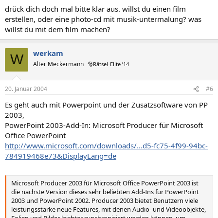
drück dich doch mal bitte klar aus. willst du einen film
erstellen, oder eine photo-cd mit musik-untermalung? was
willst du mit dem film machen?
werkam
W
Alter Meckermann
🎅Rätsel-Elite ’14
20. Januar 2004
#6
Es geht auch mit Powerpoint und der Zusatzsoftware von PP
2003,
PowerPoint 2003-Add-In: Microsoft Producer für Microsoft
Office PowerPoint
http://www.microsoft.com/downloads/...d5-fc75-4f99-94bc-
784919468e73&DisplayLang=de
Microsoft Producer 2003 für Microsoft Office PowerPoint 2003 ist
die nächste Version dieses sehr beliebten Add-Ins für PowerPoint
2003 und PowerPoint 2002. Producer 2003 bietet Benutzern viele
leistungsstarke neue Features, mit denen Audio- und Videoobjekte,
Folien und Bilder leichter synchronisiert werden können, um