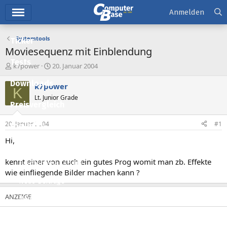
Hauptmenü
Anmelden
Systemtools
Ticker
Moviesequenz mit Einblendung
Tests
E
E
k7power
20. Januar 2004
r
r
Downloads
s
s
k7power
K
t
t
Lt. Junior Grade
e
e
Preisvergleich
l
l
l
l
20. Januar 2004
#1
Forum
e
t
r
a
Hi,
Aktuelles
m
kennt einer von euch ein gutes Prog womit man zb. Effekte
Empfohlene Inhalte
wie einfliegende Bilder machen kann ?
Neue Beiträge
Neueste Aktivitäten
Leserartikel