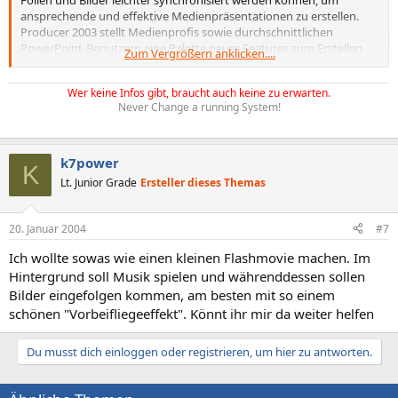
ansprechende und effektive Medienpräsentationen zu erstellen.
Producer 2003 stellt Medienprofis sowie durchschnittlichen
PowerPoint-Benutzern eine Palette neuer Features zum Erstellen
Zum Vergrößern anklicken....
neuen Inhalts zur Verfügung.
Wer keine Infos gibt, braucht auch keine zu erwarten.
Never Change a running System!
k7power
K
Lt. Junior Grade
Ersteller dieses Themas
20. Januar 2004
#7
Ich wollte sowas wie einen kleinen Flashmovie machen. Im
Hintergrund soll Musik spielen und währenddessen sollen
Bilder eingefolgen kommen, am besten mit so einem
schönen "Vorbeifliegeeffekt". Könnt ihr mir da weiter helfen
Du musst dich einloggen oder registrieren, um hier zu antworten.