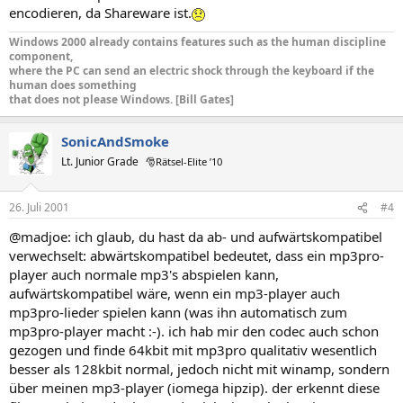
encodieren, da Shareware ist.
Windows 2000 already contains features such as the human discipline
component,
where the PC can send an electric shock through the keyboard if the
human does something
that does not please Windows. [Bill Gates]
SonicAndSmoke
Lt. Junior Grade
🎅Rätsel-Elite ’10
26. Juli 2001
#4
@madjoe: ich glaub, du hast da ab- und aufwärtskompatibel
verwechselt: abwärtskompatibel bedeutet, dass ein mp3pro-
player auch normale mp3's abspielen kann,
aufwärtskompatibel wäre, wenn ein mp3-player auch
mp3pro-lieder spielen kann (was ihn automatisch zum
mp3pro-player macht :-). ich hab mir den codec auch schon
gezogen und finde 64kbit mit mp3pro qualitativ wesentlich
besser als 128kbit normal, jedoch nicht mit winamp, sondern
über meinen mp3-player (iomega hipzip). der erkennt diese