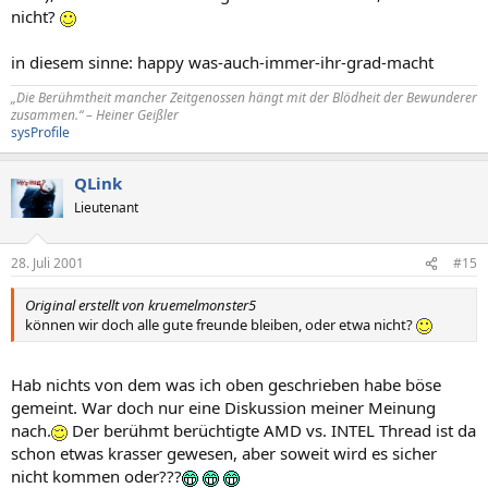
nicht?
in diesem sinne: happy was-auch-immer-ihr-grad-macht
„Die Berühmtheit mancher Zeitgenossen hängt mit der Blödheit der Bewunderer
zusammen.“ – Heiner Geißler
sysProfile
QLink
Lieutenant
28. Juli 2001
#15
Original erstellt von kruemelmonster5
können wir doch alle gute freunde bleiben, oder etwa nicht?
Hab nichts von dem was ich oben geschrieben habe böse
gemeint. War doch nur eine Diskussion meiner Meinung
nach.
Der berühmt berüchtigte AMD vs. INTEL Thread ist da
schon etwas krasser gewesen, aber soweit wird es sicher
nicht kommen oder???