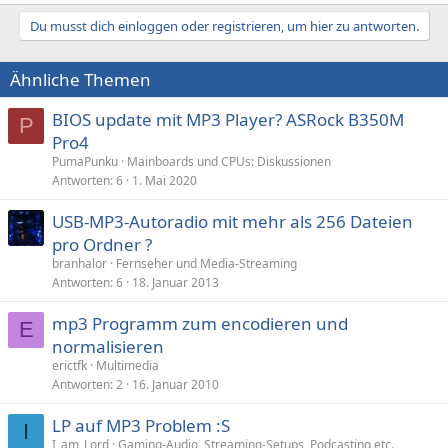
Du musst dich einloggen oder registrieren, um hier zu antworten.
Ähnliche Themen
BIOS update mit MP3 Player? ASRock B350M
P
Pro4
PumaPunku
Mainboards und CPUs: Diskussionen
Antworten
6
1. Mai 2020
USB-MP3-Autoradio mit mehr als 256 Dateien
pro Ordner ?
branhalor
Fernseher und Media-Streaming
Antworten
6
18. Januar 2013
mp3 Programm zum encodieren und
E
normalisieren
erictfk
Multimedia
Antworten
2
16. Januar 2010
LP auf MP3 Problem :S
I
I_am_Lord
Gaming-Audio, Streaming-Setups, Podcasting etc.