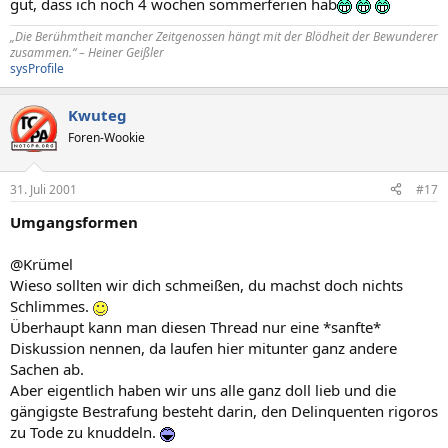
gut, dass ich noch 4 wochen sommerferien hab
„Die Berühmtheit mancher Zeitgenossen hängt mit der Blödheit der Bewunderer
zusammen.“ – Heiner Geißler
sysProfile
Kwuteg
Foren-Wookie
31. Juli 2001
#17
Umgangsformen
@Krümel
Wieso sollten wir dich schmeißen, du machst doch nichts
Schlimmes.
Überhaupt kann man diesen Thread nur eine *sanfte*
Diskussion nennen, da laufen hier mitunter ganz andere
Sachen ab.
Aber eigentlich haben wir uns alle ganz doll lieb und die
gängigste Bestrafung besteht darin, den Delinquenten rigoros
zu Tode zu knuddeln.