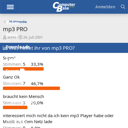
Hauptmenü
Anmelden
Multimedia
Ticker
mp3 PRO
Tests
E
E
stirni
26. Juli 2001
r
r
Downloads
s
Was haltet ihr von mp3 PRO?
s
t
t
Super!
e
e
Preisvergleich
l
l
Stimmen:
5
33,3%
l
l
Forum
e
t
Ganz Ok
r
a
Aktuelles
Stimmen:
7
46,7%
m
Empfohlene Inhalte
braucht kein Mensch
Neue Beiträge
Stimmen:
3
20,0%
Neueste Aktivitäten
interessiert mich nicht da ich kein mp3 Player habe oder
Musik aus dem Netz lade
Leserartikel
Stimmen:
0
0,0%