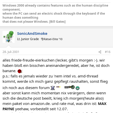
Windows 2000 already contains features such as the human discipline
component,
where the PC can send an electric shock through the keyboard if the
human does something
that does not please Windows. [Bill Gates]
SonicAndSmoke
Lt. Junior Grade
🎅Rätsel-Elite ’10
28. Juli 2001
#16
alles friede-freude-eierkuchen (lecker, gibt's morgen :-). wir
haben bloß ein bisschen aneinandergeredet, aber he, ist doch
banane.
p.s.: falls es jemals wieder zu 'nem intel vs. amd-thread
kommt, werde ich mich ganz gepflegt raushalten, sonst flieg
ich noch aus diesem forum
aber sonst kann mich momentan nix verärgern, denn wenn
sich die deutsche post beeilt, krieg ich morgen(heute also)
mein paket von amazon.de. und rate mal, was drin ist:
MAX
PAYNE
yeehaw, vorbestellt seit 12.07.