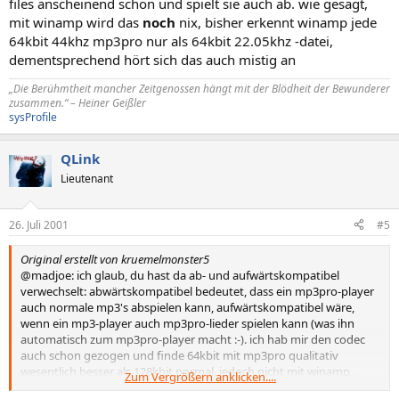
files anscheinend schon und spielt sie auch ab. wie gesagt,
mit winamp wird das
noch
nix, bisher erkennt winamp jede
64kbit 44khz mp3pro nur als 64kbit 22.05khz -datei,
dementsprechend hört sich das auch mistig an
„Die Berühmtheit mancher Zeitgenossen hängt mit der Blödheit der Bewunderer
zusammen.“ – Heiner Geißler
sysProfile
QLink
Lieutenant
26. Juli 2001
#5
Original erstellt von kruemelmonster5
@madjoe: ich glaub, du hast da ab- und aufwärtskompatibel
verwechselt: abwärtskompatibel bedeutet, dass ein mp3pro-player
auch normale mp3's abspielen kann, aufwärtskompatibel wäre,
wenn ein mp3-player auch mp3pro-lieder spielen kann (was ihn
automatisch zum mp3pro-player macht :-). ich hab mir den codec
auch schon gezogen und finde 64kbit mit mp3pro qualitativ
wesentlich besser als 128kbit normal, jedoch nicht mit winamp,
Zum Vergrößern anklicken....
sondern über meinen mp3-player (iomega hipzip). der erkennt