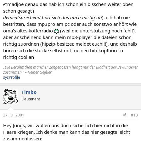
@madjoe genau das hab ich schon ein bisschen weiter oben
schon gesagt (
dementsprechend hört sich das auch mistig an
). ich hab nie
bestritten, dass mp3pro am pc oder auch sonstwo anhört wie
oma's altes kofferradio
(weil die unterstützung noch fehlt).
aber anscheinend kann mein mp3-player die dateien schon
richtig zuordnen (hipzip-besitzer, meldet euch!!!), und deshalb
hören sich die stücke selbst mit meinen hifi-kopfhörern
richtig cool an
„Die Berühmtheit mancher Zeitgenossen hängt mit der Blödheit der Bewunderer
zusammen.“ – Heiner Geißler
sysProfile
Timbo
Lieutenant
27. Juli 2001
#13
Hey Jungs, wir wollen uns doch sicherlich hier nicht in die
Haare kriegen. Ich denke man kann das hier gesagte leicht
zusammenfassen: