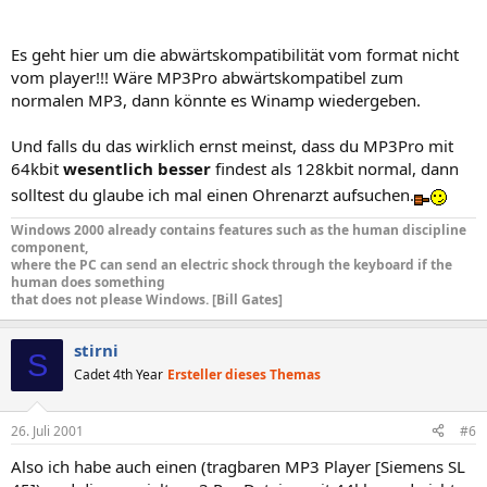
diese files anscheinend schon und spielt sie auch ab. wie gesagt, mit
winamp wird das
noch
nix, bisher erkennt winamp jede 64kbit
44khz mp3pro nur als 64kbit 22.05khz -datei, dementsprechend
Es geht hier um die abwärtskompatibilität vom format nicht
hört sich das auch mistig an
vom player!!! Wäre MP3Pro abwärtskompatibel zum
normalen MP3, dann könnte es Winamp wiedergeben.
Und falls du das wirklich ernst meinst, dass du MP3Pro mit
64kbit
wesentlich besser
findest als 128kbit normal, dann
solltest du glaube ich mal einen Ohrenarzt aufsuchen.
Windows 2000 already contains features such as the human discipline
component,
where the PC can send an electric shock through the keyboard if the
human does something
that does not please Windows. [Bill Gates]
stirni
S
Cadet 4th Year
Ersteller dieses Themas
26. Juli 2001
#6
Also ich habe auch einen (tragbaren MP3 Player [Siemens SL