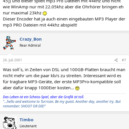
45]) und dieser spielt mp3 Pro Dateien mit 44khz und nicht
wie WinAmp nur mit 22.05khz aber die Ohrhörer bringen eh
nur maximal 23khz
Dieser Encoder hat ja auch einen eingebauten MP3 Player der
mp3 PRO Dateien mit 44khz abspielt!
Crazy_Bon
Rear Admiral
26. Juli 2001
#7
Was soll´s, in Zeiten von DSL und 100GB-Platten braucht man
nicht mehr um die paar kb/s zu streiten. Interessant wird es
für tragbare MP3-Geräte, der erste MP3Pro-kompatible soll
aber dafür knapp 1000Eier kosten...
Das Leben ist ein Scheiss-Spiel, aber die Grafik ist toll.
"...hello and welcome to Turrican. Be my guest. Another day, another try. But
remember: SHOOT OR DIE!"
Timbo
Lieutenant