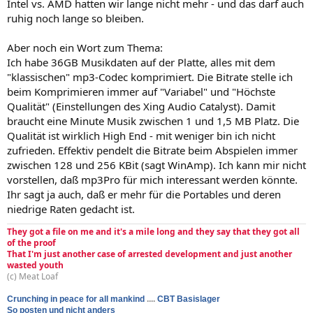
Intel vs. AMD hatten wir lange nicht mehr - und das darf auch
ruhig noch lange so bleiben.
Aber noch ein Wort zum Thema:
Ich habe 36GB Musikdaten auf der Platte, alles mit dem
"klassischen" mp3-Codec komprimiert. Die Bitrate stelle ich
beim Komprimieren immer auf "Variabel" und "Höchste
Qualität" (Einstellungen des Xing Audio Catalyst). Damit
braucht eine Minute Musik zwischen 1 und 1,5 MB Platz. Die
Qualität ist wirklich High End - mit weniger bin ich nicht
zufrieden. Effektiv pendelt die Bitrate beim Abspielen immer
zwischen 128 und 256 KBit (sagt WinAmp). Ich kann mir nicht
vorstellen, daß mp3Pro für mich interessant werden könnte.
Ihr sagt ja auch, daß er mehr für die Portables und deren
niedrige Raten gedacht ist.
They got a file on me and it's a mile long and they say that they got all
of the proof
That I'm just another case of arrested development and just another
wasted youth
(c) Meat Loaf
Crunching in peace for all mankind
....
CBT Basislager
So posten und nicht anders