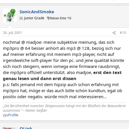
SonicAndSmoke
Lt. Junior Grade
🎅Rätsel-Elite ’10
26. Juli 2001
#10
nochmal @ madjoe: meine subjektive meinung, das sich
mp3pro @ 64 besser anhört als mp3 @ 128, bezog sich nur
auf meiner erfahrung mit meinem mp3-player, nicht auf
irgendwelche soft-player für den pc. und jene qualität könnte
sich noch steigern, wenn iomega eine firmware rausbringt,
die mp3pro offiziell unterstützt. also madjoe,
erst den text
genau lesen und dann erst dissen
p.s: falls jemand mit dem hipzip auch schon erfahrung mit
mp3pro hat, möge er das auch bitte schön kundtun, egal ob
positiv oder negativ. würde mich mal interessieren...
„Die Berühmtheit mancher Zeitgenossen hängt mit der Blödheit der Bewunderer
zusammen.“ – Heiner Geißler
sysProfile
QLink