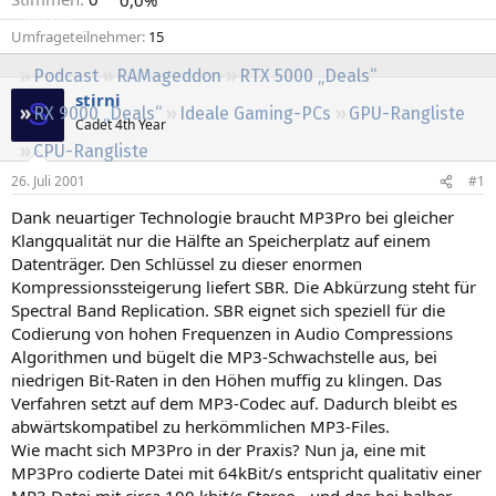
Regeln
Umfrageteilnehmer
15
Podcast
RAMageddon
RTX 5000 „Deals“
stirni
S
RX 9000 „Deals“
Ideale Gaming-PCs
GPU-Rangliste
Cadet 4th Year
CPU-Rangliste
26. Juli 2001
#1
Dank neuartiger Technologie braucht MP3Pro bei gleicher
Klangqualität nur die Hälfte an Speicherplatz auf einem
Datenträger. Den Schlüssel zu dieser enormen
Kompressionssteigerung liefert SBR. Die Abkürzung steht für
Spectral Band Replication. SBR eignet sich speziell für die
Codierung von hohen Frequenzen in Audio Compressions
Algorithmen und bügelt die MP3-Schwachstelle aus, bei
niedrigen Bit-Raten in den Höhen muffig zu klingen. Das
Verfahren setzt auf dem MP3-Codec auf. Dadurch bleibt es
abwärtskompatibel zu herkömmlichen MP3-Files.
Wie macht sich MP3Pro in der Praxis? Nun ja, eine mit
MP3Pro codierte Datei mit 64kBit/s entspricht qualitativ einer