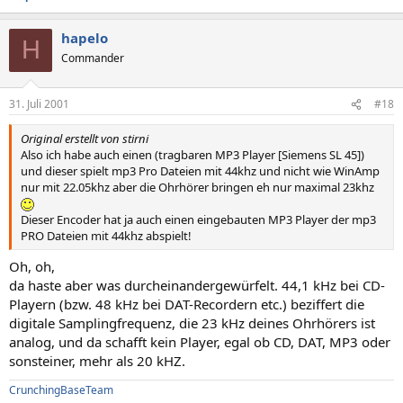
hapelo
H
Commander
31. Juli 2001
#18
Original erstellt von stirni
Also ich habe auch einen (tragbaren MP3 Player [Siemens SL 45])
und dieser spielt mp3 Pro Dateien mit 44khz und nicht wie WinAmp
nur mit 22.05khz aber die Ohrhörer bringen eh nur maximal 23khz
Dieser Encoder hat ja auch einen eingebauten MP3 Player der mp3
PRO Dateien mit 44khz abspielt!
Oh, oh,
da haste aber was durcheinandergewürfelt. 44,1 kHz bei CD-
Playern (bzw. 48 kHz bei DAT-Recordern etc.) beziffert die
digitale Samplingfrequenz, die 23 kHz deines Ohrhörers ist
analog, und da schafft kein Player, egal ob CD, DAT, MP3 oder
sonsteiner, mehr als 20 kHZ.
CrunchingBaseTeam