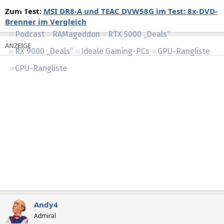
Regeln
Zum Test:
MSI DR8-A und TEAC DVW58G im Test: 8x-DVD-
Brenner im Vergleich
Podcast
RAMageddon
RTX 5000 „Deals“
RX 9000 „Deals“
Ideale Gaming-PCs
GPU-Rangliste
CPU-Rangliste
Andy4
Admiral