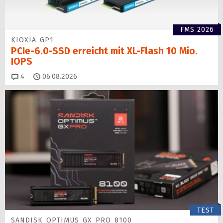
FMS 2026
KIOXIA GP1
PCIe-6.0-SSD erreicht mit XL-Flash 10 Mio.
IOPS
Kommentare
4
06.08.2026
TEST
SANDISK OPTIMUS GX PRO 8100