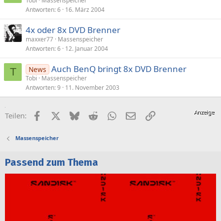
Tobi
Massenspeicher
Antworten
6
16. März 2004
4x oder 8x DVD Brenner
maxxer77
Massenspeicher
Antworten
6
12. Januar 2004
Auch BenQ bringt 8x DVD Brenner
News
T
Tobi
Massenspeicher
Antworten
9
11. November 2003
Facebook
X (Twitter)
Bluesky
Reddit
WhatsApp
E-Mail
Link
Teilen:
Massenspeicher
Passend zum Thema