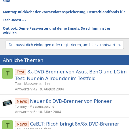
sind...
Montag: Rückkehr der Vorratsdatenspeicherung, Deutschlandfonds für
...
Tech-Boost
Outlook: Deine Passwörter und deine Emails. So schlimm ist es
wirklich...
Du musst dich einloggen oder registrieren, um hier zu antworten.
Ähnliche Themen
8x-DVD-Brenner von Asus, BenQ und LG im
Test
T
Test: Nur ein Allrounder im Testfeld
Tobi
Massenspeicher
Antworten
42
9. August 2004
Neuer 8x DVD-Brenner von Pioneer
News
Tommy
Massenspeicher
Antworten
6
10. März 2004
CeBIT: Ricoh bringt 8x/8x DVD-Brenner
News
T