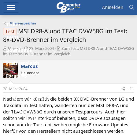
Hauptmenü
Anmelden
Massenspeicher
Ticker
MSI DR8-A und TEAC DVW58G im Test:
Test
Tests
8x-DVD-Brenner im Vergleich
E
E
Marcus
28. März 2004
Zum Test: MSI DR8-A und TEAC DVW58G
Downloads
r
r
im Test: 8x-DVD-Brenner im Vergleich
s
s
Preisvergleich
t
t
Marcus
e
e
Lieutenant
l
l
Forum
l
l
e
t
Aktuelles
28. März 2004
#1
r
a
m
Nachdem wir kürzlich die beiden 8X DVD-Brenner von LG und
Empfohlene Inhalte
Traxdata im Test hatten, wanderten nun der MSI DR8-A und
Neue Beiträge
der TEAC DVW58G durch unseren Testparcours. Auch hier
sollten wir im Hinterkopf behalten, dass DVD-9 sozusagen
Neueste Aktivitäten
schon vor der Tür steht, wobei mögliche Firmware-Updates
hierfür von den Herstellern nicht ausgeschlossen werden.
Leserartikel