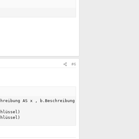
#6
hreibung AS x , b.Beschreibung AS y 

hlüssel)

chlüssel)