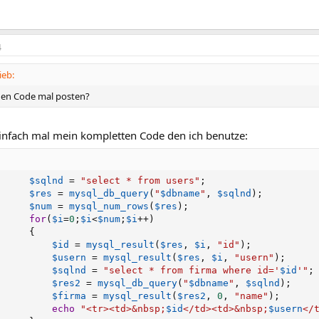
4
ieb:
den Code mal posten?
 einfach mal mein kompletten Code den ich benutze:
$sqlnd
=
"select * from users"
;
$res
=
mysql_db_query
(
"
$dbname
"
,
$sqlnd
)
;
$num
=
mysql_num_rows
(
$res
)
;
for
(
$i
=
0
;
$i
<
$num
;
$i
++
)
{
$id
=
mysql_result
(
$res
,
$i
,
"id"
)
;
$usern
=
mysql_result
(
$res
,
$i
,
"usern"
)
;
$sqlnd
=
"select * from firma where id='
$id
'"
;
$res2
=
mysql_db_query
(
"
$dbname
"
,
$sqlnd
)
;
$firma
=
mysql_result
(
$res2
,
0
,
"name"
)
;
echo
"<tr><td>&nbsp;
$id
</td><td>&nbsp;
$usern
</