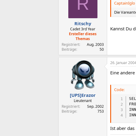
R
CaptainIglo 
Die Vareante
Ritschy
Kannst Du d
Cadet 3rd Year
Ersteller dieses
Themas
Registriert
Aug. 2003
Beiträge
50
26. Januar 200
Eine andere
Code:
[UPS]Erazor
SE
Lieutenant
FRO
Registriert
Sep. 2002
IN
Beiträge
753
IN
Ist aber das