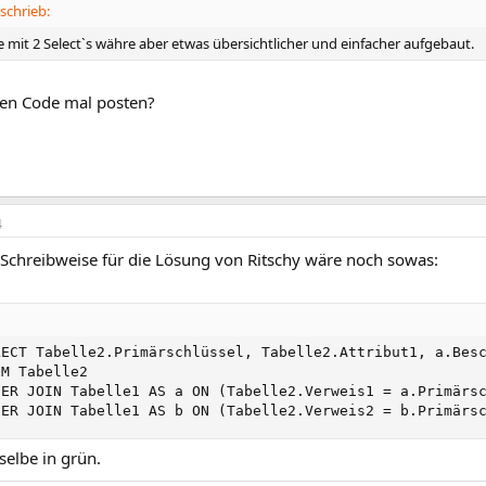
schrieb:
 mit 2 Select`s währe aber etwas übersichtlicher und einfacher aufgebaut.
en Code mal posten?
4
 Schreibweise für die Lösung von Ritschy wäre noch sowas:
LECT Tabelle2.Primärschlüssel, Tabelle2.Attribut1, a.Besc
M Tabelle2

NER JOIN Tabelle1 AS a ON (Tabelle2.Verweis1 = a.Primärsc
NER JOIN Tabelle1 AS b ON (Tabelle2.Verweis2 = b.Primärs
 selbe in grün.