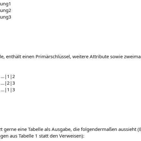
bung1
bung2
bung3
le, enthält einen Primärschlüssel, weitere Attribute sowie zweima
...|1|2
...|2|3
...|1|3
tzt gerne eine Tabelle als Ausgabe, die folgendermaßen aussieht (
en aus Tabelle 1 statt den Verweisen):