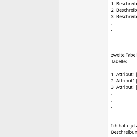
1|Beschrei
2|Beschrei
3|Beschrei
.
.
.
zweite Tabel
Tabelle:
1|Attribut1|
2|Attribut1|
3|Attribut1|
.
.
.
Ich hätte je
Beschreibung