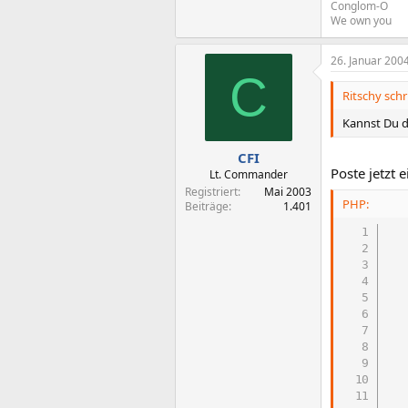
Conglom-O
We own you
26. Januar 200
C
Ritschy schr
Kannst Du 
CFI
Poste jetzt
Lt. Commander
Registriert
Mai 2003
PHP:
Beiträge
1.401