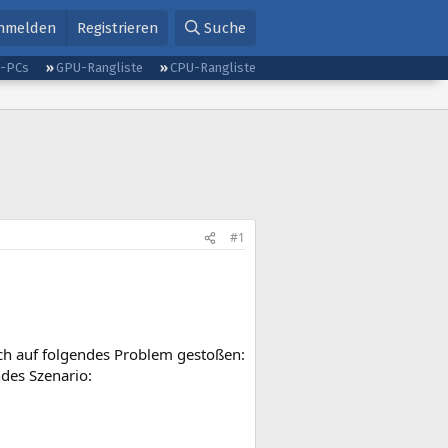
nmelden
Registrieren
Suche
g-PCs
GPU-Rangliste
CPU-Rangliste
#1
ich auf folgendes Problem gestoßen:
ndes Szenario: