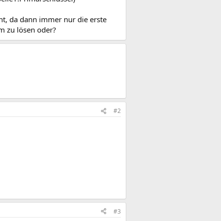
cht, da dann immer nur die erste
em zu lösen oder?
#2
#3