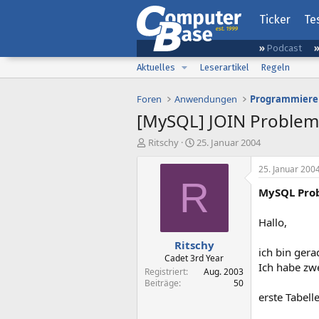
Ticker
Te
Podcast
Aktuelles
Leserartikel
Regeln
Foren
Anwendungen
Programmiere
[MySQL] JOIN Problem
E
E
Ritschy
25. Januar 2004
r
r
s
s
25. Januar 200
t
t
R
MySQL Pro
e
e
l
l
l
l
Hallo,
e
t
Ritschy
r
a
ich bin gera
m
Cadet 3rd Year
Ich habe zwe
Registriert
Aug. 2003
Beiträge
50
erste Tabell