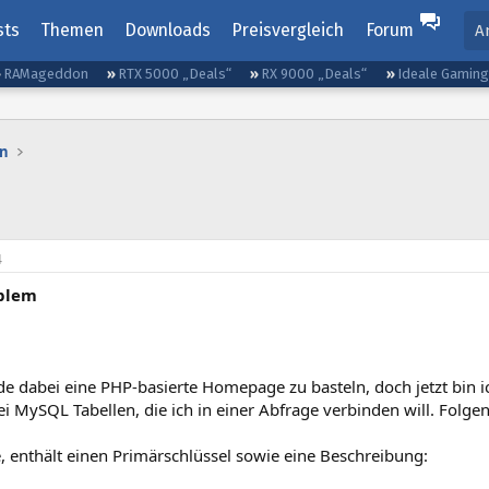
sts
Themen
Downloads
Preisvergleich
Forum
A
RAMageddon
RTX 5000 „Deals“
RX 9000 „Deals“
Ideale Gamin
n
4
blem
de dabei eine PHP-basierte Homepage zu basteln, doch jetzt bin 
i MySQL Tabellen, die ich in einer Abfrage verbinden will. Folge
e, enthält einen Primärschlüssel sowie eine Beschreibung: