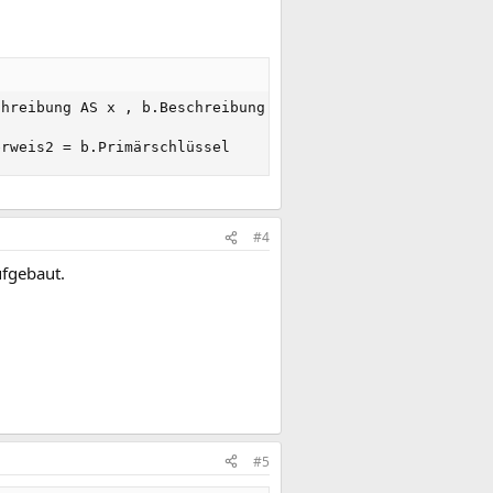
hreibung AS x , b.Beschreibung AS y 

erweis2 = b.Primärschlüssel
#4
ufgebaut.
#5