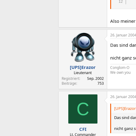
Also meiner 
26. Januar 200
Das sind da
nicht ganz s
[UPS]Erazor
Conglom-O
We own you
Lieutenant
Registriert
Sep. 2002
Beiträge
753
26. Januar 200
C
[UPS]Erazor 
Das sind da
nicht ganz 
CFI
Lt. Commander