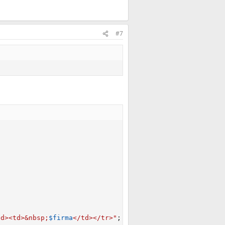
#7
td><td>&nbsp;
$firma
</td></tr>"
;