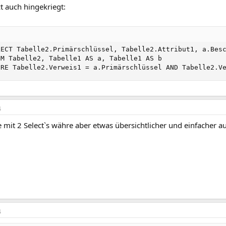
zt auch hingekriegt:
LECT Tabelle2.Primärschlüssel, Tabelle2.Attribut1, a.Besc
OM Tabelle2, Tabelle1 AS a, Tabelle1 AS b

ERE Tabelle2.Verweis1 = a.Primärschlüssel AND Tabelle2.V
4
 mit 2 Select`s währe aber etwas übersichtlicher und einfacher a
4