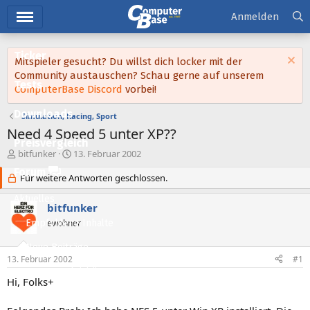
Hauptmenü
Anmelden
Ticker
Mitspieler gesucht? Du willst dich locker mit der
Community austauschen? Schau gerne auf unserem
Tests
ComputerBase Discord
vorbei!
Downloads
Simulation, Racing, Sport
Need 4 Speed 5 unter XP??
Preisvergleich
E
E
bitfunker
13. Februar 2002
r
r
Forum
s
Für weitere Antworten geschlossen.
s
t
t
Aktuelles
e
e
bitfunker
l
l
Empfohlene Inhalte
ewohner
l
l
e
t
Neue Beiträge
r
a
13. Februar 2002
#1
m
Neueste Aktivitäten
Hi, Folks+
Leserartikel