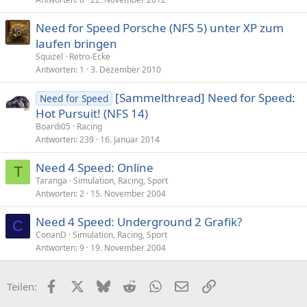
Need for Speed Porsche (NFS 5) unter XP zum
laufen bringen
Squizel
Retro-Ecke
Antworten
1
3. Dezember 2010
[Sammelthread] Need for Speed:
Need for Speed
Hot Pursuit! (NFS 14)
Boardi05
Racing
Antworten
239
16. Januar 2014
Need 4 Speed: Online
T
Taranga
Simulation, Racing, Sport
Antworten
2
15. November 2004
Need 4 Speed: Underground 2 Grafik?
C
ConanD
Simulation, Racing, Sport
Antworten
9
19. November 2004
Facebook
X (Twitter)
Bluesky
Reddit
WhatsApp
E-Mail
Link
Teilen: