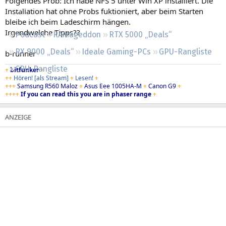
Folgendes Prob: Ich habe NFS 5 unter Win XP installiert. Die
Regeln
Installation hat ohne Probs fuktioniert, aber beim Starten
bleibe ich beim Ladeschirm hängen.
Irgendwelche Tipps??
Podcast
RAMageddon
RTX 5000 „Deals“
RX 9000 „Deals“
Ideale Gaming-PCs
GPU-Rangliste
b-runner
CPU-Rangliste
+
bitfunker
+
++
Hören!
[als Stream]
+
Lesen!
+
+++
Samsung R560 Maloz
+
Asus Eee 1005HA-M
+
Canon G9
+
++++
If you can read this you are in phaser range
+