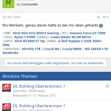
R
Lt. Commander
20. Mai 2004
#12
thx Werkam, genau daran hatte es bei mir eben gehackt
:|MB|
:
ASUS ROG Strix B550-E Gaming
:|NT|:
Seasonic Focus GX 750W
:|CPU|:
Ryzen 7 5700X
:|WaKü|:
Cooler Master ML280 Mirror
:|GPU|:
ASUS RX 6900 XT Top
:|RAM|:
G.Skill RipJaws V 32GB, DDR4-
3600
:|HDD/SSD|:
HD103SJ 1TB
|
Crucial M4
|
Crucial M500
|
WD GREEN 4 TB
WD40EZRX
Du musst dich einloggen oder registrieren, um hier zu antworten.
Ähnliche Themen
DL Rohling Überbrennen ?
e
Overroller
Multimedia
Antworten
0
13. Februar 2012
s
p
DL Rohling Überbrennen ?
e
Overroller
Massenspeicher