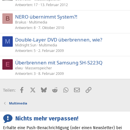
r
Antworten
17
13. Februar 2012
r
t
NERO übernimmt System?!
B
Brakus
Multimedia
Antworten
8
7. Oktober 2010
Double-Layer DVD überbrennen, wie?
M
Midnight Sun
Multimedia
Antworten
5
2. Februar 2009
Überbrennen mit Samsung SH-S223Q
E
elwu
Massenspeicher
Antworten
3
8. Februar 2009
Facebook
X (Twitter)
Bluesky
Reddit
WhatsApp
E-Mail
Link
Teilen:
Multimedia
Nichts mehr verpassen!
Erhalte eine Push-Benachrichtigung (oder einen Newsletter) bei