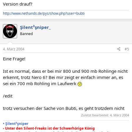
Version drauf?
http://www.nethands.de/pys/show.php?user=bubti
Şilent³şniper_
Banned
4. März 2004
#5
Eine Frage!
Ist es normal, dass er bei mir 800 und 900 mb Rohlinge nicht
erkennt, trotz Nero 6? Bei mir zeigt er einfach immer an, es
sei ein 700 mb Rohling im Laufwerk
/edit
trotz versuchen der Sache von Bubti, es geht trotzdem nicht
Zuletzt bearbeitet:
4. März 2004
• Şilent³şniper
◦ Unter den Silent-Freaks ist der Schwerhörige König