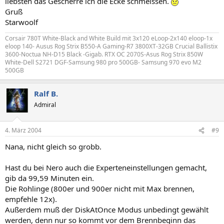
liebsten das Gescherre icn die Ecke schmeissen.
Gruß
Starwoolf
Corsair 780T White-Black and White Build mit 3x120 eLoop-2x140 eloop-1x
eloop 140- Ausus Rog Strix B550-A Gaming-R7 3800XT-32GB Crucial Ballistix
3600-Noctua NH-D15 Black -Gigab. RTX OC 2070S-Asus Rog Strix 850W
White-Dell S2721 DGF-Samsung 980 pro 500GB- Samsung 970 evo M2
500GB
Ralf B.
Admiral
4. März 2004
#9
Nana, nicht gleich so grobb.
Hast du bei Nero auch die Experteneinstellungen gemacht,
gib da 99,59 Minuten ein.
Die Rohlinge (800er und 900er nicht mit Max brennen,
empfehle 12x).
Außerdem muß der DiskAtOnce Modus unbedingt gewählt
werden, denn nur so kommt vor dem Brennbeginn das