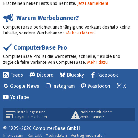
Erscheinen neuer Tests und Berichte:
Jetzt anmelden!
Warum Werbebanner?
ComputerBase berichtet unabhängig und verkauft deshalb keine
Inhalte, sondern Werbebanner.
Mehr erfahren!
ComputerBase Pro
ComputerBase Pro ist die werbefreie, schnelle, flexible und
zugleich faire Variante von ComputerBase.
Mehr dazu!
Feeds
Discord
Bluesky
Facebook
Google News
Instagram
Mastodon
X
YouTube
Einstellungen und
Probleme mit einem
Layout-Umschalter
Werbebanner?
© 1999–2026 ComputerBase GmbH
Impressum
Kontakt
Mediadaten
Vertrag widerrufen