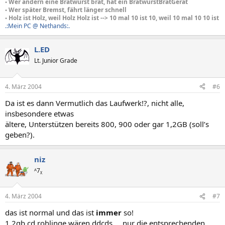
◦ Wer andern eine Bratwurst brät, hat ein BratwurstBratGerät
◦ Wer später Bremst, fährt länger schnell
◦ Holz ist Holz, weil Holz Holz ist --> 10 mal 10 ist 10, weil 10 mal 10 10 ist
.:Mein PC @ Nethands:.
L.ED
Lt. Junior Grade
4. März 2004
#6
Da ist es dann Vermutlich das Laufwerk!?, nicht alle,
insbesondere etwas
ältere, Unterstützen bereits 800, 900 oder gar 1,2GB (soll’s
geben?).
niz
ᴬ7ᵪ
4. März 2004
#7
das ist normal und das ist
immer
so!
1,2gb cd rohlinge wären ddcds ... nur die entsprechenden