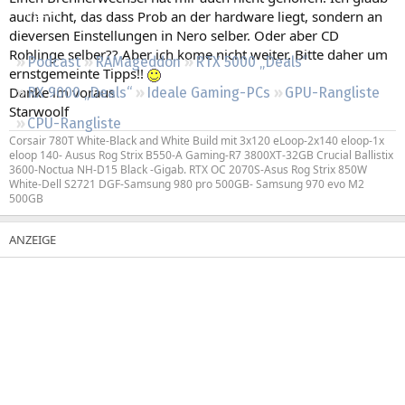
Regeln
auch nicht, das dass Prob an der hardware liegt, sondern an
dieversen Einstellungen in Nero selber. Oder aber CD
Rohlinge selber?? Aber ich kome nicht weiter. Bitte daher um
Podcast
RAMageddon
RTX 5000 „Deals“
ernstgemeinte Tipps!!
Danke im voraus
RX 9000 „Deals“
Ideale Gaming-PCs
GPU-Rangliste
Starwoolf
CPU-Rangliste
Corsair 780T White-Black and White Build mit 3x120 eLoop-2x140 eloop-1x
eloop 140- Ausus Rog Strix B550-A Gaming-R7 3800XT-32GB Crucial Ballistix
3600-Noctua NH-D15 Black -Gigab. RTX OC 2070S-Asus Rog Strix 850W
White-Dell S2721 DGF-Samsung 980 pro 500GB- Samsung 970 evo M2
500GB