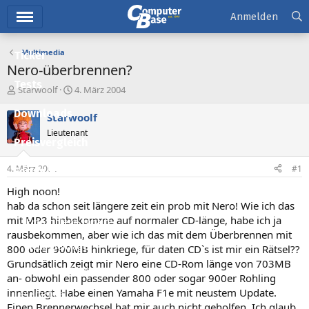
Hauptmenü
Anmelden
Multimedia
Ticker
Nero-überbrennen?
Tests
E
E
Starwoolf
4. März 2004
r
r
Downloads
s
s
Starwoolf
t
t
Lieutenant
e
e
Preisvergleich
l
l
l
l
4. März 2004
#1
Forum
e
t
r
a
High noon!
Aktuelles
m
hab da schon seit längere zeit ein prob mit Nero! Wie ich das
mit MP3 hinbekomme auf normaler CD-länge, habe ich ja
Empfohlene Inhalte
rausbekommen, aber wie ich das mit dem Überbrennen mit
Neue Beiträge
800 oder 900MB hinkriege, für daten CD`s ist mir ein Rätsel??
Grundsätlich zeigt mir Nero eine CD-Rom länge von 703MB
Neueste Aktivitäten
an- obwohl ein passender 800 oder sogar 900er Rohling
innenliegt. Habe einen Yamaha F1e mit neustem Update.
Leserartikel
Einen Brennerwechsel hat mir auch nicht geholfen. Ich glaub