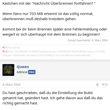
Kästchen mit der "Nachricht Überbrennen fortfahren? "
Wenn Nero nur 703 MB erkennt ist das völlig normal,
überbrennen muß deshalb trotzdem gehen.
Kommt bei dir beim Brennen später eine Fehlermeldung oder
weigert er sich überhaupt mit dem Brennen zu beginnen?
Zuletzt bearbeitet:
4. März 2004
PC 1:
[Top Secret]
PC 2:
[Intel C2Q Q9450@3 Ghz][8GB Geil Black Dragon DDR2][ASUS P5Q Pro][Zotac Geforce GTX 960]
[Seagae ST2000DX002-2DV164][LG GDR 8164B][LG GSA-4167B][Thermaltake M650W]
Queen
Admiral
PRO
4. März 2004
#10
Du hast geschrieben, daß du die Einstellung die Bubti
genannt hat, geändert hast. Ich gehe davon aus daß du das
richtig gemacht hast.