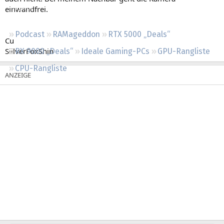
Regeln
einwandfrei.
Podcast
RAMageddon
RTX 5000 „Deals“
Cu
SiilverFoxShin
RX 9000 „Deals“
Ideale Gaming-PCs
GPU-Rangliste
CPU-Rangliste