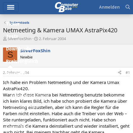
Hauptmenü
Anmelden
Systemtools
Ticker
Netmeeting & Kamera UMAX AstraPix420
Tests
E
E
SilverFoxShin
2. Februar 2004
r
r
Downloads
s
s
SilverFoxShin
S
t
t
Newbie
e
e
Preisvergleich
l
l
l
l
2. Februar 2004
#1
Forum
e
t
r
a
Ich habe ein Problem Netmeeting und der Kamera Umax
Aktuelles
m
AstraPix420.
Wann ich diese Kamera bei Netmeeting benutzte bekomme
Empfohlene Inhalte
ich kein klares Bild, ich habe schon probiert die Kamera über
Neue Beiträge
Netmeeting einzustellen, aber ich kann die Regler für die
Farben nicht einstellen. Habe auch die Treiber von der Web –
Neueste Aktivitäten
Site runtergeladen, funktioniert auch nicht. Habe schon
mehrmals die Kamera deinstalliert und wieder installiert, geht
Leserartikel
auch nicht. Bei meinem Nachbar geht die Kamera