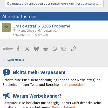
Du musst dich einloggen oder registrieren, um hier zu antworten.
Ähnliche Themen
Umax AstraPix 320S Probleme
?
"?"
Homeoffice und Arbeitsplatz
Antworten
0
3. März 2005
Facebook
X (Twitter)
Bluesky
Reddit
WhatsApp
E-Mail
Link
Teilen:
Systemtools
Nichts mehr verpassen!
Erhalte eine Push-Benachrichtigung (oder einen Newsletter) bei
Erscheinen neuer Tests und Berichte:
Jetzt anmelden!
Warum Werbebanner?
ComputerBase berichtet unabhängig und verkauft deshalb keine
Inhalte, sondern Werbebanner.
Mehr erfahren!